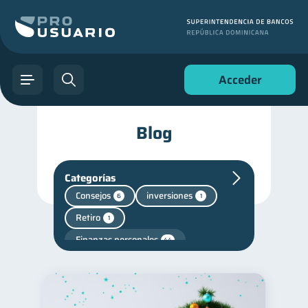
Acceder
Blog
Categorías
Consejos
inversiones
6
1
Retiro
1
Finanzas personales
44
Manejo de deudas
31
Educación financiera
31
Finanzas para jóvenes
30