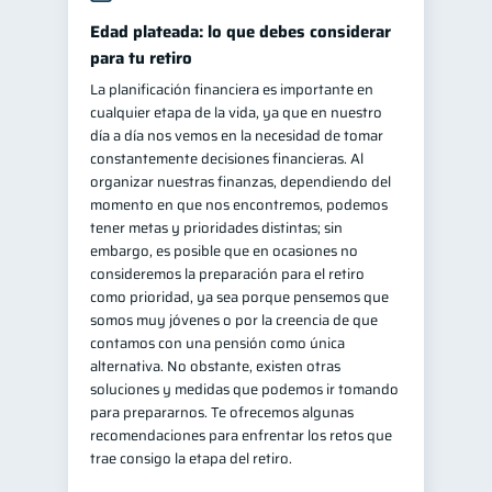
Edad plateada: lo que debes considerar
Salud mental
ahorro
1
1
para tu retiro
Doble sueldo
1
La planificación financiera es importante en
Gasto responsable
1
cualquier etapa de la vida, ya que en nuestro
día a día nos vemos en la necesidad de tomar
información financiera
1
constantemente decisiones financieras. Al
organizar nuestras finanzas, dependiendo del
momento en que nos encontremos, podemos
tener metas y prioridades distintas; sin
embargo, es posible que en ocasiones no
consideremos la preparación para el retiro
como prioridad, ya sea porque pensemos que
somos muy jóvenes o por la creencia de que
contamos con una pensión como única
alternativa. No obstante, existen otras
soluciones y medidas que podemos ir tomando
para prepararnos. Te ofrecemos algunas
recomendaciones para enfrentar los retos que
trae consigo la etapa del retiro.