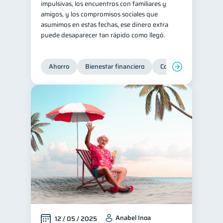
impulsivas, los encuentros con familiares y
amigos, y los compromisos sociales que
Ciberseguridad
5
asumimos en estas fechas, ese dinero extra
Servicios
4
puede desaparecer tan rápido como llegó.
Derechos & Deberes
4
Superintendencia de Bancos
4
Ahorro
Bienestar financiero
Consejos
Organi
Vacaciones
2
Criptomonedas
2
Cuenta Abandonada
2
Inversiones
2
Cuenta Inactiva
1
Finanzas Personales
1
Finanzas en Pareja
1
Educación Financiera
1
Fraudes
Mipymes
1
1
Anabel Inoa
12 / 05 / 2025
Información financiera
1