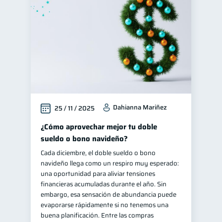
Control de deudas
30
Finanzas familiares
25
Inclusión financiera
22
Bienestar financiero
22
Finanzas para mujeres
20
Seguridad financiera
13
Dahianna Mariñez
25 / 11 / 2025
Salud financiera
12
Productos financieros
¿Cómo aprovechar mejor tu doble
11
sueldo o bono navideño?
Organización Financiera
10
Cada diciembre, el doble sueldo o bono
Deudas
10
navideño llega como un respiro muy esperado:
Entidad financiera
una oportunidad para aliviar tensiones
8
financieras acumuladas durante el año. Sin
Préstamos
Ahorro
8
8
embargo, esa sensación de abundancia puede
Tarjeta de crédito
evaporarse rápidamente si no tenemos una
6
buena planificación. Entre las compras
Historial crediticio
6