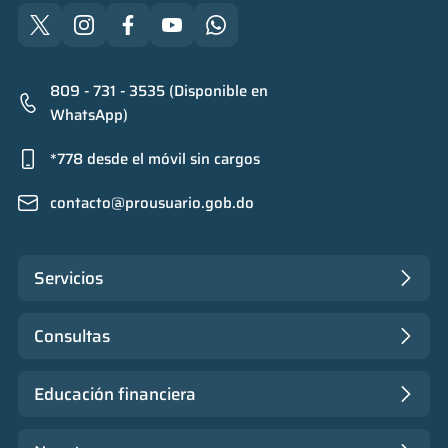
Salud mental
ahorro
1
1
Retiro
Doble sueldo
1
1
809 - 731 - 3535 (Disponible en
Gasto responsable
1
WhatsApp)
información financiera
1
*778 desde el móvil sin cargos
contacto@prousuario.gob.do
Servicios
Consultas
Educación financiera