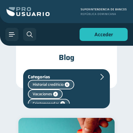
Acceder
Blog
Categorías
Historial crediticio
6
Vacaciones
2
Criptomonedas
2
Cuenta Inactiva
1
Finanzas personales
44
Manejo de deudas
31