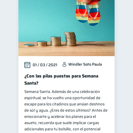
Educación financiera
31
Finanzas para jóvenes
30
Control de deudas
30
Finanzas familiares
25
Inclusión financiera
22
Bienestar financiero
22
Windler Soto Paula
01 / 03 / 2021
Finanzas para mujeres
20
Seguridad financiera
¿Con las pilas puestas para Semana
13
Santa?
Salud financiera
12
Semana Santa. Además de una celebración
Productos financieros
11
espiritual, se ha vuelto una oportunidad de
Organización Financiera
escape para los citadinos que ansían destinos
10
de sol y agua. ¿Eres de estos últimos? Antes de
Deudas
10
emocionarte y acelerar los planes para el
Entidad financiera
asueto, recuerda que suele implicar cargas
8
adicionales para tu bolsillo, con el potencial
Préstamos
Ahorro
8
8