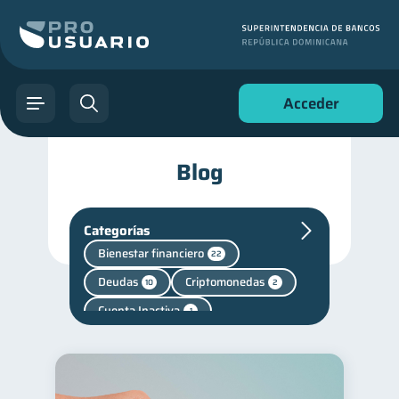
Acceder
Blog
Categorías
Bienestar financiero
22
Deudas
Criptomonedas
10
2
Cuenta Inactiva
1
inversiones
Retiro
1
1
Finanzas personales
44
Manejo de deudas
31