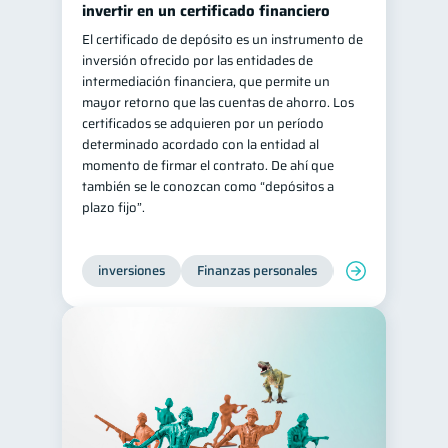
invertir en un certificado financiero
Doble sueldo
1
El certificado de depósito es un instrumento de
inversión ofrecido por las entidades de
Gasto responsable
1
intermediación financiera, que permite un
información financiera
1
mayor retorno que las cuentas de ahorro. Los
certificados se adquieren por un período
determinado acordado con la entidad al
momento de firmar el contrato. De ahí que
también se le conozcan como “depósitos a
plazo fijo”.
inversiones
Finanzas personales
Educación financ