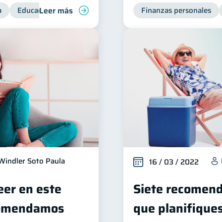
Leer más
a
Educación financiera
Inclusión financiera
Finanzas personales
Finanzas 
Windler Soto Paula
16 / 03 / 2022
eer en este
Siete recomend
comendamos
que planifiques