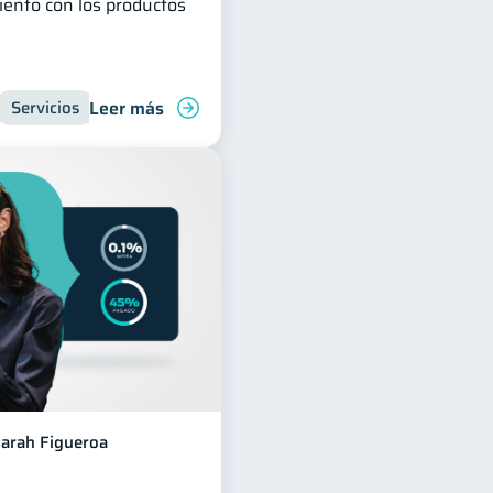
ento con los productos
Leer más
venes
Servicios
Manejo de deudas
Inclusión financiera
Finanzas familiares
Finanzas para jóvenes
Control
arah Figueroa