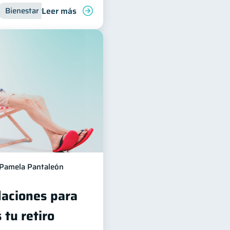
Leer más
para jóvenes
Bienestar financiero
Manejo de deudas
Organización Financiera
Finanzas familiares
Inclusión
Pamela Pantaleón
aciones para
 tu retiro