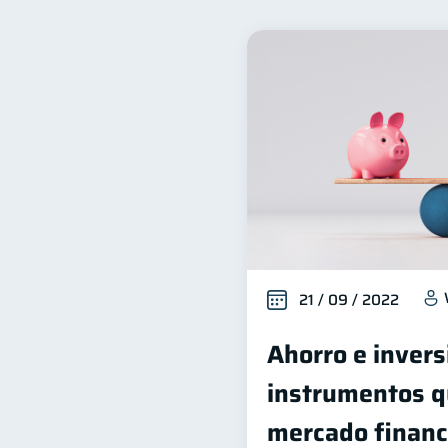
Seguridad financiera
S
13
Deudas
Entidad financ
10
Historial crediticio
Cib
6
Superintendencia de Bancos
Finanzas Personales
F
1
Información financiera
1
información financiera
1
21 / 09 / 2022
Ahorro e invers
instrumentos qu
mercado financ