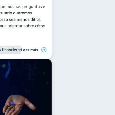
legan muchas preguntas e
Usuario queremos
eso sea menos difícil.
mos orientar sobre cómo
Leer más
 financieros
Inclusión financiera
Finanzas para jóvenes