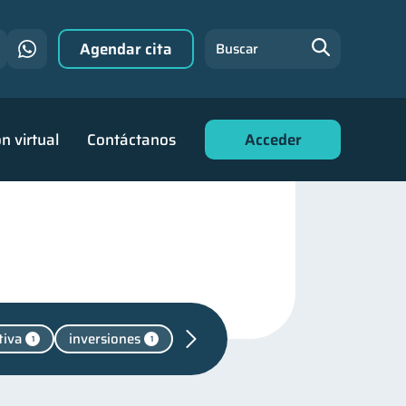
Agendar cita
Buscar
n virtual
Contáctanos
Acceder
tiva
inversiones
1
1
ara jóvenes
30
nanciero
22