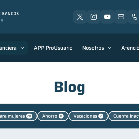
anciera
APP ProUsuario
Nosotros
Atenció
Blog
ara mujeres
Ahorro
Vacaciones
Cuenta Inac
20
8
2
Manejo de deudas
Educación financiera
Finanzas p
31
31
nanzas familiares
Inclusión financiera
Bienestar fi
25
22