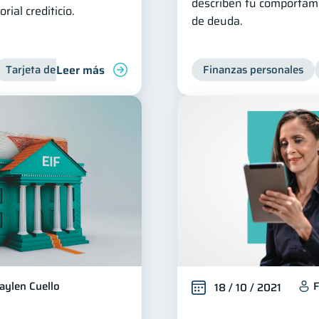
describen tu comportami
rial crediticio.
de deuda.
Leer más
Tarjeta de crédito
Inclusión financiera
Finanzas personales
Finanzas para jó
aylen Cuello
F
18 / 10 / 2021