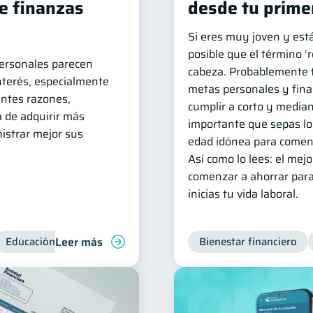
de finanzas
desde tu prime
Si eres muy joven y está
posible que el término ‘re
ersonales parecen
cabeza. Probablemente t
nterés, especialmente
metas personales y fina
entes razones,
cumplir a corto y median
a de adquirir más
importante que sepas lo 
istrar mejor sus
edad idónea para comenza
Así como lo lees: el me
comenzar a ahorrar para
inicias tu vida laboral.
Leer más
Educación financiera
Bienestar financiero
Bienestar financiero
Consejos