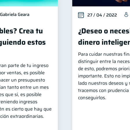
Gabriela Geara
27 / 04 / 2022
bles? Crea tu
¿Deseo o necesi
guiendo estos
dinero intelig
Para cuidar nuestras fi
distinguir entre la neces
ran parte de tu ingreso
de esto, podremos priori
or ventas, es posible
importante. Esto no imp
hacer un presupuesto
lado nuestros deseos y 
ían tanto entre un mes
tracemos con prudencia 
es que sí, es posible
conseguirlos.
 teniendo ingresos
én es cierto que hay que
ción extraordinarias.