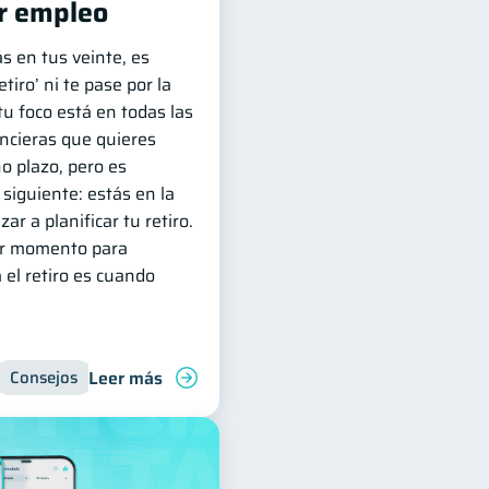
r empleo
s en tus veinte, es
tiro’ ni te pase por la
u foco está en todas las
ncieras que quieres
o plazo, pero es
siguiente: estás en la
r a planificar tu retiro.
jor momento para
 el retiro es cuando
Leer más
Vacaciones
Consejos
Ahorro
Finanzas personales