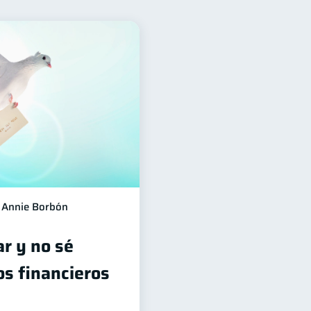
n Financiera
10
6
ones
2
Mipymes
1
Gasto responsable
1
Annie Borbón
ar y no sé
os financieros