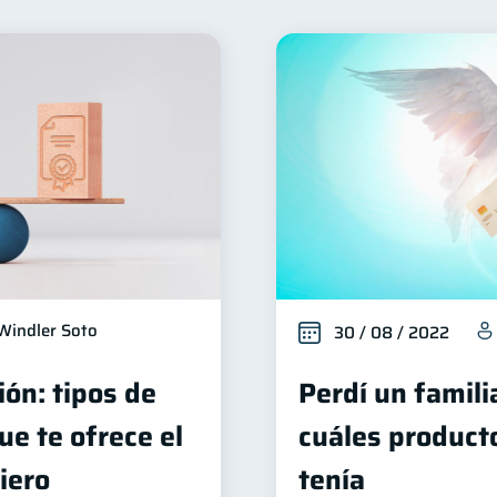
alud financiera
Productos financieros
Organizació
12
11
iera
Préstamos
Consejos
Tarjeta de crédito
8
8
6
erseguridad
Servicios
Derechos & Deberes
5
4
4
Criptomonedas
Cuenta Abandonada
Inversi
4
2
2
inanzas en Pareja
Educación Financiera
Fraudes
1
1
1
Salud mental
ahorro
Retiro
Doble sueldo
1
1
1
1
Windler Soto
30 / 08 / 2022
ión: tipos de
Perdí un famili
e te ofrece el
cuáles product
iero
tenía