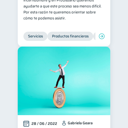
incertidumbre y en ProUsuario queremos
ayudarte a que este proceso sea menos difícil.
inversiones
ahorro
1
1
Por esta razón te queremos orientar sobre
Retiro
Doble sueldo
cómo te podemos asistir.
1
1
Gasto responsable
1
información financiera
Servicios
Productos financieros
Inclusión financie
1
Gabriela Geara
28 / 06 / 2022