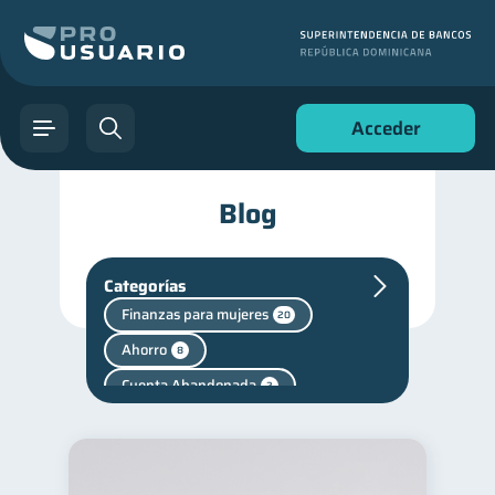
Acceder
Blog
Categorías
Finanzas para mujeres
20
Ahorro
8
Cuenta Abandonada
2
Cuenta Inactiva
1
Finanzas en Pareja
1
Mipymes
Salud mental
1
1