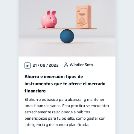
Finanzas personales
44
Manejo de deudas
31
Educación financiera
31
Finanzas para jóvenes
30
Control de deudas
30
Finanzas familiares
25
Windler Soto
21 / 09 / 2022
Inclusión financiera
22
Bienestar financiero
Ahorro e inversión: tipos de
22
instrumentos que te ofrece el mercado
Seguridad financiera
13
financiero
Salud financiera
12
El ahorro es básico para alcanzar y mantener
Productos financieros
11
unas finanzas sanas. Esta práctica se encuentra
estrechamente relacionada a hábitos
Organización Financiera
10
beneficiosos para tu bolsillo, como gastar con
Deudas
inteligencia y de manera planificada.
10
Entidad financiera
8