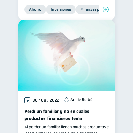
Préstamos
Consejos
Ahorro
Inversiones
Finanzas para jóvenes
Fi
8
6
Tarjeta de crédito
6
Historial crediticio
6
Ciberseguridad
5
Servicios
4
Derechos & Deberes
4
Superintendencia de Bancos
4
Vacaciones
2
Criptomonedas
2
Inversiones
2
Annie Borbón
30 / 08 / 2022
Finanzas Personales
1
Perdí un familiar y no sé cuáles
Educación Financiera
1
productos financieros tenía
Fraudes
1
Al perder un familiar llegan muchas preguntas e
Información financiera
1