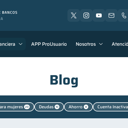
anciera
APP ProUsuario
Nosotros
Atenció
Blog
ara mujeres
Deudas
Ahorro
Cuenta Inactiva
20
10
8
l
Finanzas personales
Manejo de deudas
Ed
1
44
31
Control de deudas
Finanzas familiares
Inclusión 
30
25