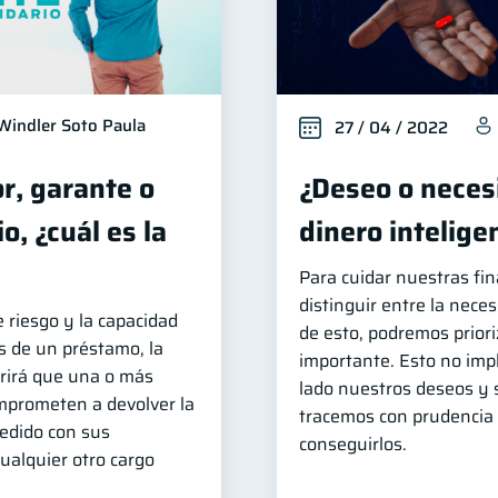
Windler Soto Paula
27 / 04 / 2022
r, garante o
¿Deseo o necesi
o, ¿cuál es la
dinero intelig
Para cuidar nuestras fi
distinguir entre la neces
 riesgo y la capacidad
de esto, podremos priori
s de un préstamo, la
importante. Esto no imp
erirá que una o más
lado nuestros deseos y 
mprometen a devolver la
tracemos con prudencia 
cedido con sus
conseguirlos.
cualquier otro cargo