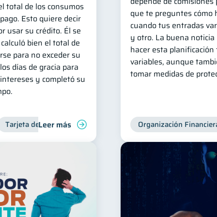
depende de comisiones p
l total de los consumos
que te preguntes cómo 
 pago. Esto quiere decir
cuando tus entradas var
r usar su crédito. Él se
y otro. La buena noticia 
calculó bien el total de
hacer esta planificación
irse para no exceder su
variables, aunque tambi
os días de gracia para
tomar medidas de protec
intereses y completó su
mpo.
Leer más
Tarjeta de crédito
Deudas
Manejo de deudas
Organización Financier
Contr