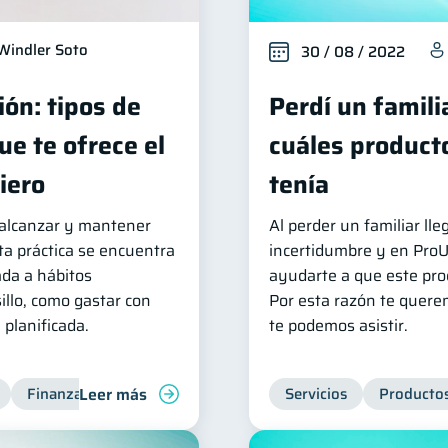
Windler Soto
30 / 08 / 2022
ión: tipos de
Perdí un famili
e te ofrece el
cuáles product
iero
tenía
a alcanzar y mantener
Al perder un familiar l
ta práctica se encuentra
incertidumbre y en Pro
da a hábitos
ayudarte a que este proc
illo, como gastar con
Por esta razón te quere
 planificada.
te podemos asistir.
Leer más
Finanzas para jóvenes
Finanzas familiares
Servicios
Productos