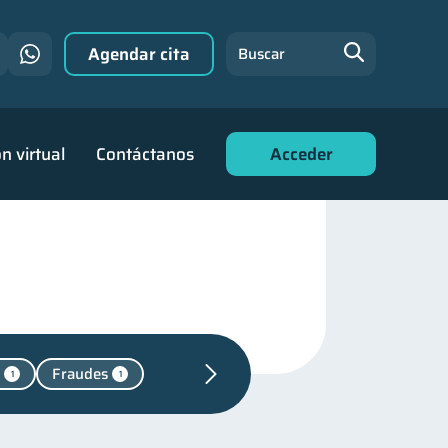
Agendar cita
Buscar
n virtual
Contáctanos
Acceder
Fraudes
1
1
ucación financiera
31
financiera
22