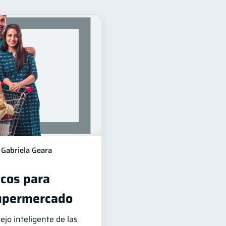
nancieros
11
arjeta de crédito
6
nada
Inversiones
2
2
n financiera
1
información financiera
1
Gabriela Geara
icos para
supermercado
jo inteligente de las