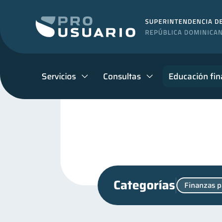
Servicios
Consultas
Educación fin
Categorías
Finanzas p
Mipymes
Salud menta
1
Finanzas para jóvenes
30