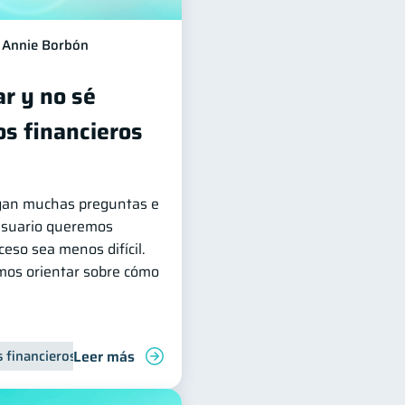
Annie Borbón
ar y no sé
os financieros
legan muchas preguntas e
Usuario queremos
eso sea menos difícil.
mos orientar sobre cómo
Leer más
 financieros
Inclusión financiera
Finanzas para jóvenes