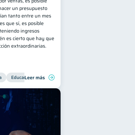
or ventas, es posible
hacer un presupuesto
ían tanto entre un mes
es que sí, es posible
 teniendo ingresos
én es cierto que hay que
ción extraordinarias.
Leer más
a
ol de deudas
Educación financiera
Inclusión financiera
Finanzas 