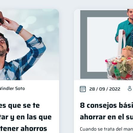
Seguridad financiera
Salud financiera
Productos fi
13
12
Entidad financiera
Préstamos
Consejos
T
8
8
6
erseguridad
Servicios
Derechos & Deberes
5
4
4
Vacaciones
Criptomonedas
Cuenta Abando
4
2
2
inanzas en Pareja
Educación Financiera
Informació
1
1
Retiro
Doble sueldo
Gasto responsable
1
1
1
indler Soto
28 / 09 / 2022
es que se te
8 consejos bás
ar y en las que
ahorrar en el 
 tener ahorros
Cuando se trata del mane