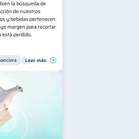
 bien la búsqueda de
ucción de nuestros
tos y bebidas pertenecen
uyo margen para recortar
o está perdido.
Leer más
nanciera
Finanzas para jóvenes
Manejo de deudas
Fi