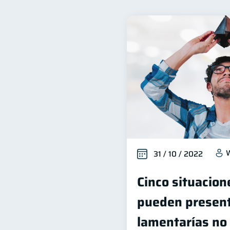
Bienestar financiero
22
Organización Financiera
10
Historial crediticio
Cib
6
Superintendencia de Bancos
Finanzas Personales
F
1
inversiones
ahorro
1
1
W
31 / 10 / 2022
Cinco situacion
pueden present
lamentarías no