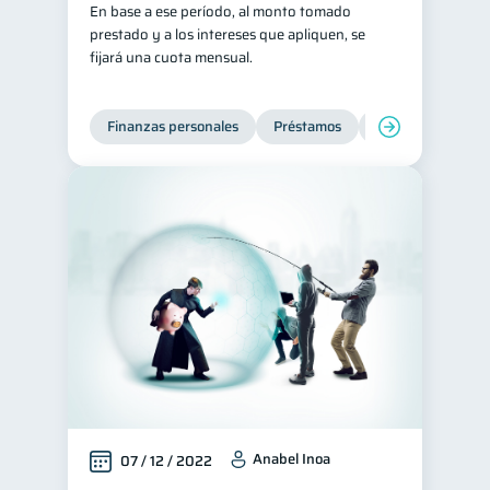
En base a ese período, al monto tomado
Tarjeta de crédito
prestado y a los intereses que apliquen, se
6
fijará una cuota mensual.
Historial crediticio
6
Ciberseguridad
5
Finanzas personales
Préstamos
Productos financi
Servicios
4
Derechos & Deberes
4
Superintendencia de Bancos
4
Vacaciones
2
Criptomonedas
2
Inversiones
2
Finanzas Personales
1
Finanzas en Pareja
1
Educación Financiera
1
Fraudes
1
Anabel Inoa
07 / 12 / 2022
Información financiera
1