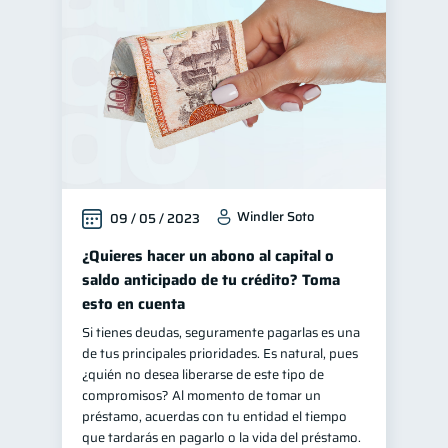
Manejo de deudas
31
Educación financiera
31
Finanzas para jóvenes
30
Finanzas familiares
25
Inclusión financiera
22
Bienestar financiero
22
Windler Soto
09 / 05 / 2023
Seguridad financiera
13
Salud financiera
¿Quieres hacer un abono al capital o
12
saldo anticipado de tu crédito? Toma
Productos financieros
11
esto en cuenta
Organización Financiera
10
Si tienes deudas, seguramente pagarlas es una
Deudas
10
de tus principales prioridades. Es natural, pues
¿quién no desea liberarse de este tipo de
Entidad financiera
8
compromisos? Al momento de tomar un
Préstamos
Ahorro
préstamo, acuerdas con tu entidad el tiempo
8
8
que tardarás en pagarlo o la vida del préstamo.
Consejos
6