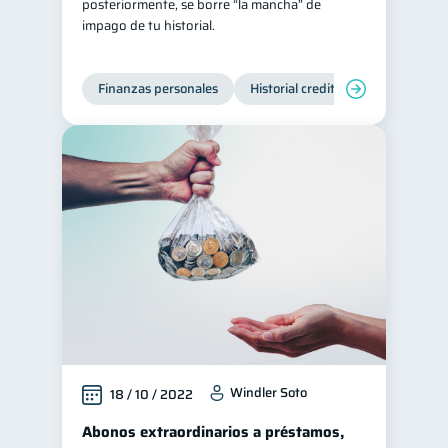
posteriormente, se borre “la mancha” de
impago de tu historial.
Finanzas personales
Historial crediticio
Manejo de
Windler Soto
18 / 10 / 2022
Abonos extraordinarios a préstamos,