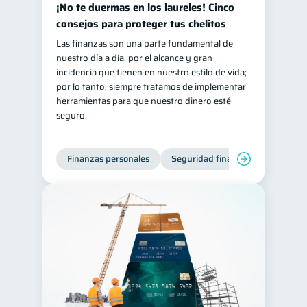
¡No te duermas en los laureles! Cinco
inversiones
ahorro
1
1
consejos para proteger tus chelitos
Retiro
Doble sueldo
Las finanzas son una parte fundamental de
1
1
nuestro día a día, por el alcance y gran
Gasto responsable
1
incidencia que tienen en nuestro estilo de vida;
información financiera
por lo tanto, siempre tratamos de implementar
1
herramientas para que nuestro dinero esté
seguro.
Finanzas personales
Seguridad financiera
Cibers