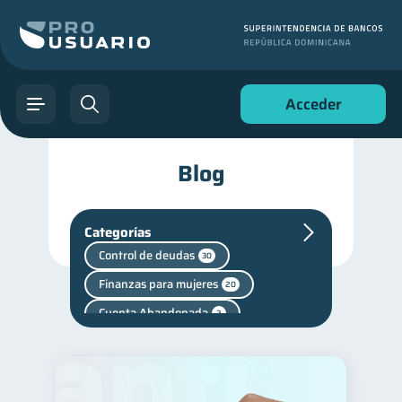
Acceder
Blog
Categorías
Control de deudas
30
Finanzas para mujeres
20
Cuenta Abandonada
2
Cuenta Inactiva
1
Mipymes
Salud mental
1
1
Finanzas personales
44