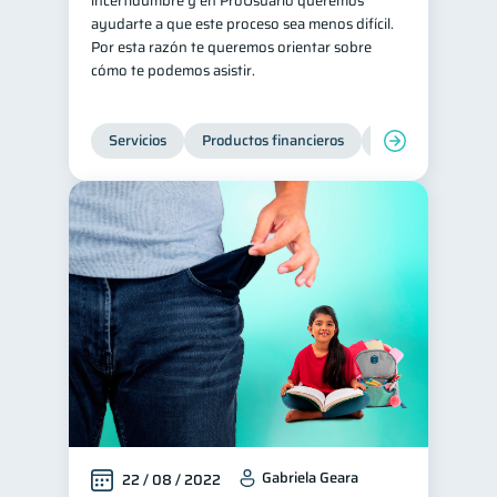
incertidumbre y en ProUsuario queremos
ayudarte a que este proceso sea menos difícil.
inversiones
ahorro
1
1
Por esta razón te queremos orientar sobre
Retiro
Doble sueldo
cómo te podemos asistir.
1
1
Gasto responsable
1
información financiera
Servicios
Productos financieros
Inclusión financie
1
Gabriela Geara
22 / 08 / 2022