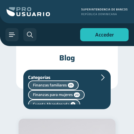
Acceder
Blog
Categorías
Finanzas familiares
25
Finanzas para mujeres
20
Cuenta Abandonada
2
Cuenta Inactiva
1
Mipymes
Salud mental
1
1
Finanzas personales
44