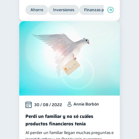
Tarjeta de crédito
Ahorro
Inversiones
Finanzas para jóvenes
Fi
6
Historial crediticio
6
Ciberseguridad
5
Servicios
4
Derechos & Deberes
4
Superintendencia de Bancos
4
Vacaciones
2
Criptomonedas
2
Inversiones
2
Finanzas Personales
1
Annie Borbón
30 / 08 / 2022
Finanzas en Pareja
1
Perdí un familiar y no sé cuáles
Educación Financiera
1
productos financieros tenía
Fraudes
1
Al perder un familiar llegan muchas preguntas e
Información financiera
1