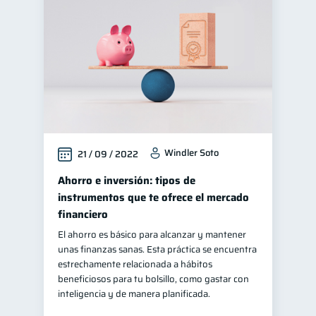
Manejo de deudas
31
Educación financiera
31
Finanzas para jóvenes
30
Control de deudas
30
Inclusión financiera
22
Bienestar financiero
22
Windler Soto
21 / 09 / 2022
Seguridad financiera
13
Salud financiera
Ahorro e inversión: tipos de
12
instrumentos que te ofrece el mercado
Productos financieros
11
financiero
Organización Financiera
10
El ahorro es básico para alcanzar y mantener
Deudas
10
unas finanzas sanas. Esta práctica se encuentra
estrechamente relacionada a hábitos
Entidad financiera
8
beneficiosos para tu bolsillo, como gastar con
Préstamos
Ahorro
inteligencia y de manera planificada.
8
8
Consejos
6