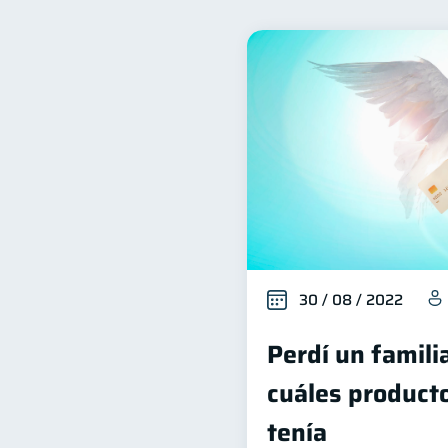
Bienestar financiero
22
Organización Financiera
10
Tarjeta de crédito
Hist
6
Superintendencia de Bancos
Finanzas en Pareja
Ed
1
inversiones
ahorro
1
1
30 / 08 / 2022
Perdí un famili
cuáles producto
tenía