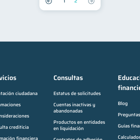
1
2
vicios
Consultas
Educaci
financi
ntación ciudadana
Estatus de solicitudes
Blog
amaciones
Cuentas inactivas y 
abandonadas
Preguntas
nsideraciones
Productos en entidades 
Guías fina
lta crediticia
en liquidación
Calculador
mación financiera
Contratos de adhesión