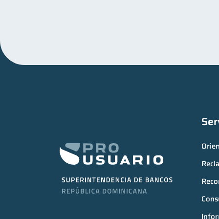
Ser
Orie
Recl
Reco
Consu
Infor