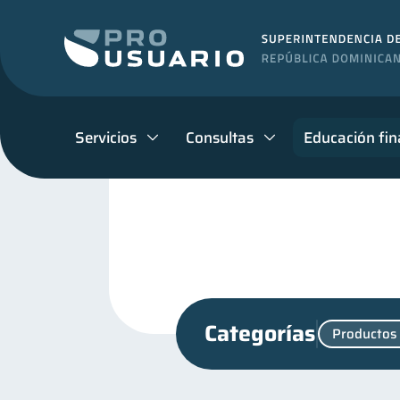
Servicios
Consultas
Educación fin
Categorías
Productos 
Retiro
Finanzas perso
1
Finanzas para jóvenes
30