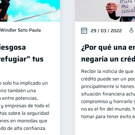
Windler Soto Paula
29 / 03 / 2022
riesgosa
¿Por qué una e
refugiar” tus
negaría un créd
Recibir la noticia de qu
crédito puede ser un poc
o solo ha implicado un
principalmente si tienes
sino también una
situación financiera act
 entre potencias,
compromiso y honrarlo s
 y empresas de todo el
no es el fin del mundo,
as sobre la seguridad
tomar para tener éxito 
iones en monedas que
do de alta confianza.