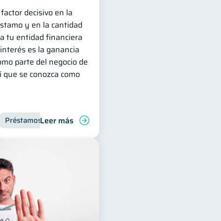
factor decisivo en la
stamo y en la cantidad
a tu entidad financiera
l interés es la ganancia
omo parte del negocio de
hí que se conozca como
Leer más
Préstamos
Manejo de deudas
Productos financieros
Finanzas familiares
Finanzas para jóvene
Control de de