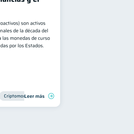
oactivos) son activos
inales de la década del
a las monedas de curso
adas por los Estados.
Leer más
ra
Criptomonedas
Finanzas para jóvenes
Manejo de deudas
Finanzas