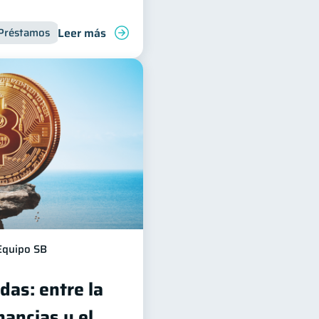
Leer más
Préstamos
Productos financieros
Deudas
Inclusión f
Equipo SB
das: entre la
ancias y el