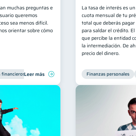
legan muchas preguntas e
La tasa de interés es un 
Usuario queremos
cuota mensual de tu pré
eso sea menos difícil.
total que deberás pagar 
mos orientar sobre cómo
para saldar el crédito. E
que percibe la entidad c
la intermediación. De a
precio del dinero.
Leer más
 financieros
Inclusión financiera
Finanzas para jóvenes
Finanzas personales