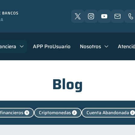
anciera
APP ProUsuario
Nosotros
Atenció
Blog
financieros
Criptomonedas
Cuenta Abandonada
11
2
2
nales
Manejo de deudas
Educación financiera
44
31
31
Control de deudas
Finanzas familiares
Inclusión 
30
25