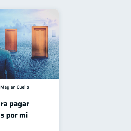
financiera
12
orro
Consejos
8
6
echos & Deberes
4
Finanzas Personales
1
ación financiera
1
inanciera
1
Maylen Cuello
ra pagar
s por mi