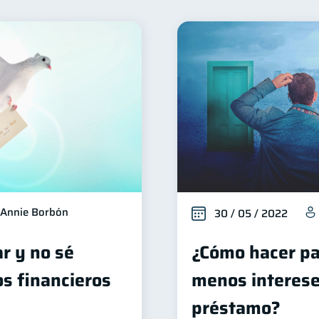
Finanzas para mujeres
Seguridad financiera
Salud 
20
13
Deudas
Entidad financiera
Préstamos
Ah
10
8
8
orial crediticio
Ciberseguridad
Servicios
Der
6
5
4
Vacaciones
Inversiones
Cuenta Inactiva
4
2
2
1
ucación Financiera
Fraudes
Mipymes
Inform
1
1
1
Doble sueldo
Gasto responsable
información f
1
1
Annie Borbón
30 / 05 / 2022
ar y no sé
¿Cómo hacer pa
s financieros
menos interese
préstamo?