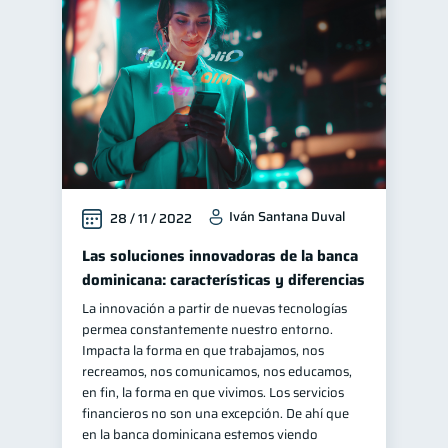
Educación financiera
31
Finanzas para jóvenes
30
Control de deudas
30
Finanzas familiares
25
Inclusión financiera
22
Bienestar financiero
22
Iván Santana Duval
28 / 11 / 2022
Finanzas para mujeres
20
Seguridad financiera
Las soluciones innovadoras de la banca
13
dominicana: características y diferencias
Salud financiera
12
La innovación a partir de nuevas tecnologías
Organización Financiera
10
permea constantemente nuestro entorno.
Deudas
Impacta la forma en que trabajamos, nos
10
recreamos, nos comunicamos, nos educamos,
Entidad financiera
8
en fin, la forma en que vivimos. Los servicios
Préstamos
Ahorro
financieros no son una excepción. De ahí que
8
8
en la banca dominicana estemos viendo
Consejos
6