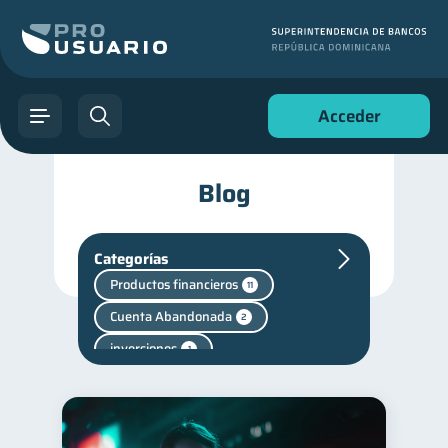
Acceder
Blog
Categorías
Productos financieros
11
Cuenta Abandonada
2
inversiones
1
Salud mental
Retiro
1
1
Finanzas personales
44
Manejo de deudas
31