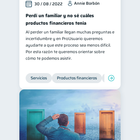
Annie Borbón
30 / 08 / 2022
Información financiera
1
Perdí un familiar y no sé cuáles
ahorro
Doble sueldo
1
1
productos financieros tenía
Gasto responsable
1
Al perder un familiar llegan muchas preguntas e
incertidumbre y en ProUsuario queremos
información financiera
1
ayudarte a que este proceso sea menos difícil.
Por esta razón te queremos orientar sobre
cómo te podemos asistir.
Servicios
Productos financieros
Inclusión financie