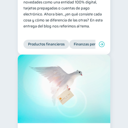
novedades como una entidad 100% digital,
tarjetas prepagadas o cuentas de pago
Tarjeta de crédito
6
electrónico. Ahora bien, ¿en qué consiste cada
Historial crediticio
6
cosa y cómo se diferencia de las otras? En esta
entrega del blog nos referimos al tema.
Ciberseguridad
5
Servicios
4
Productos financieros
Finanzas personales
Derechos & Deberes
4
Superintendencia de Bancos
4
Vacaciones
2
Criptomonedas
2
Inversiones
2
Cuenta Inactiva
1
Finanzas Personales
1
Finanzas en Pareja
1
Educación Financiera
1
Fraudes
Mipymes
1
1