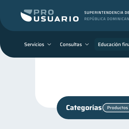
Servicios
Consultas
Educación fin
Categorías
Productos 
Salud mental
Finanzas
1
Finanzas para jóvenes
30