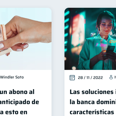
Finanzas para mujeres
Seguridad financiera
Salud 
20
13
Deudas
Entidad financiera
Préstamos
Ah
10
8
8
orial crediticio
Ciberseguridad
Servicios
Der
6
5
4
edas
Inversiones
Cuenta Inactiva
Finanzas P
2
2
1
ucación Financiera
Fraudes
Mipymes
Inform
1
1
1
Retiro
Doble sueldo
Gasto responsable
1
1
1
Windler Soto
28 / 11 / 2022
 un abono al
Las soluciones
 anticipado de
la banca domin
a esto en
características