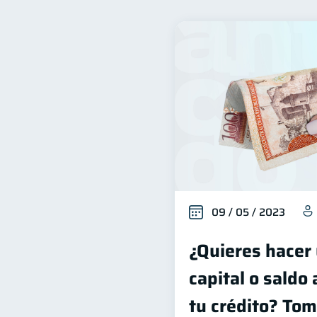
Bienestar financiero
22
Organización Financiera
10
Tarjeta de crédito
Hist
6
Vacaciones
Criptomon
2
Finanzas en Pareja
Ed
1
inversiones
ahorro
1
1
09 / 05 / 2023
¿Quieres hacer
capital o saldo
tu crédito? Tom