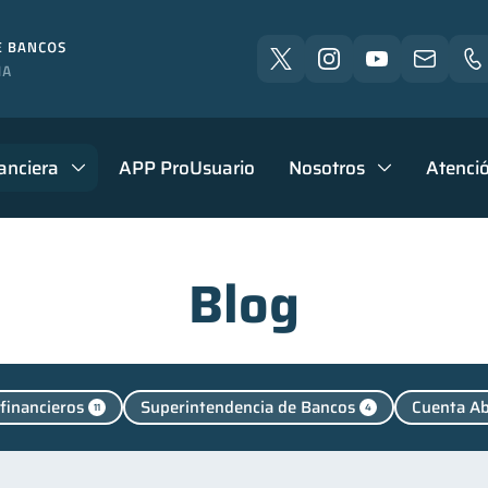
anciera
APP ProUsuario
Nosotros
Atenció
Blog
financieros
Superintendencia de Bancos
Cuenta A
11
4
 personales
Manejo de deudas
Educación financie
44
31
Control de deudas
Finanzas familiares
Inclusión 
30
25