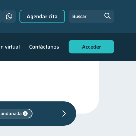
Agendar cita
Buscar
n virtual
Contáctanos
Acceder
bandonada
2
ra
31
financiera
22