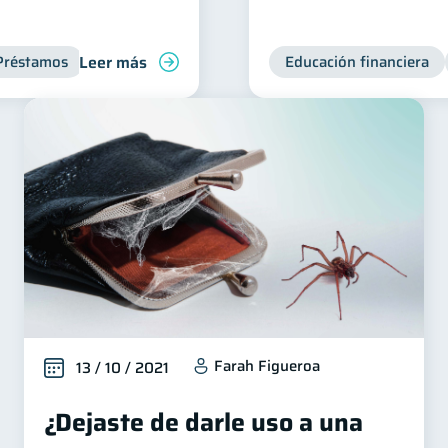
Leer más
Préstamos
Productos financieros
Deudas
Educación financiera
Inclusión f
Farah Figueroa
13 / 10 / 2021
¿Dejaste de darle uso a una