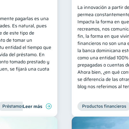
La innovación a partir d
permea constantemente
amente pagarlas es una
Impacta la forma en que
dades. Es natural, pues
recreamos, nos comunic
e de este tipo de
fin, la forma en que vivi
to de tomar un
financieros no son una 
tu entidad el tiempo que
la banca dominicana es
 vida del préstamo. En
como una entidad 100% d
monto tomado prestado y
prepagadas o cuentas de
uen, se fijará una cuota
Ahora bien, ¿en qué con
se diferencia de las otr
blog nos referimos al te
Leer más
Préstamos
Productos financieros
Productos financieros
Finanzas para jóvene