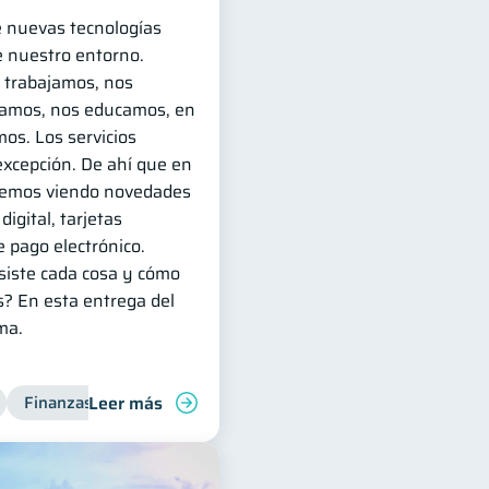
e nuevas tecnologías
 nuestro entorno.
 trabajamos, nos
amos, nos educamos, en
mos. Los servicios
excepción. De ahí que en
temos viendo novedades
igital, tarjetas
 pago electrónico.
siste cada cosa y cómo
as? En esta entrega del
ma.
Leer más
s
Finanzas personales
Manejo de deudas
Finanzas familiares
Control de 