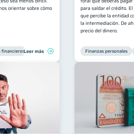
eso sea menos difícil.
total que deberás pagar 
mos orientar sobre cómo
para saldar el crédito. E
que percibe la entidad c
la intermediación. De a
precio del dinero.
Leer más
 financieros
Inclusión financiera
Finanzas para jóvenes
Finanzas personales