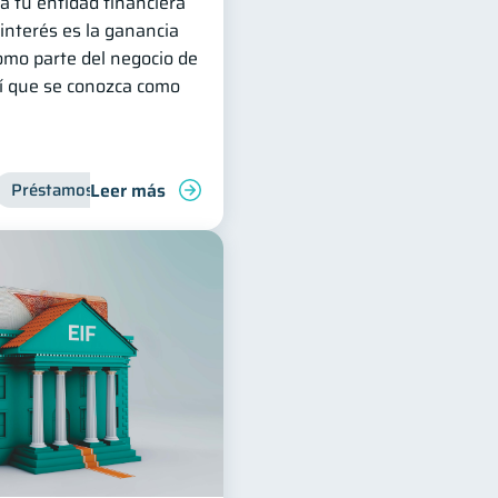
a tu entidad financiera
l interés es la ganancia
omo parte del negocio de
hí que se conozca como
Leer más
Préstamos
Manejo de deudas
Productos financieros
Finanzas familiares
Finanzas para jóvene
Control de de