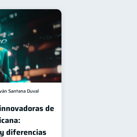
financiera
12
orro
Consejos
8
6
echos & Deberes
4
ersonales
1
ación financiera
1
información financiera
1
Iván Santana Duval
 innovadoras de
icana:
 y diferencias