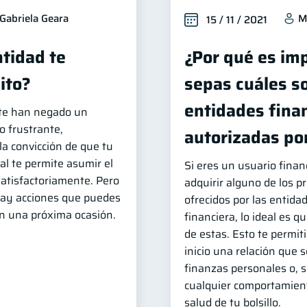
Gabriela Geara
M
15 / 11 / 2021
tidad te
¿Por qué es im
ito?
sepas cuáles so
entidades fina
e te han negado un
o frustrante,
autorizadas por
la convicción de que tu
al te permite asumir el
Si eres un usuario finan
atisfactoriamente. Pero
adquirir alguno de los p
 hay acciones que puedes
ofrecidos por las entida
en una próxima ocasión.
financiera, lo ideal es 
de estas. Esto te permit
inicio una relación que 
finanzas personales o, si
cualquier comportamient
salud de tu bolsillo.