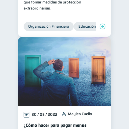
que tomar medidas de protección
extraordinarias.
Historial crediticio
6
Ciberseguridad
5
Organización Financiera
Educación financiera
Inc
Servicios
4
Derechos & Deberes
4
Superintendencia de Bancos
4
Vacaciones
2
Criptomonedas
2
Inversiones
2
Cuenta Inactiva
1
Finanzas Personales
1
Finanzas en Pareja
1
Educación Financiera
1
Maylen Cuello
30 / 05 / 2022
Fraudes
1
¿Cómo hacer para pagar menos
Información financiera
1