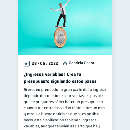
Finanzas para jóvenes
30
Control de deudas
30
Finanzas familiares
25
Inclusión financiera
22
Bienestar financiero
22
Finanzas para mujeres
20
Gabriela Geara
28 / 06 / 2022
Seguridad financiera
13
Salud financiera
¿Ingresos variables? Crea tu
12
presupuesto siguiendo estos pasos
Organización Financiera
10
Si eres emprendedor o gran parte de tu ingreso
Deudas
10
depende de comisiones por ventas, es posible
Entidad financiera
que te preguntes cómo hacer un presupuesto
8
cuando tus entradas varían tanto entre un mes
Préstamos
Ahorro
8
8
y otro. La buena noticia es que sí, es posible
Consejos
hacer esta planificación teniendo ingresos
6
variables, aunque también es cierto que hay
Tarjeta de crédito
6