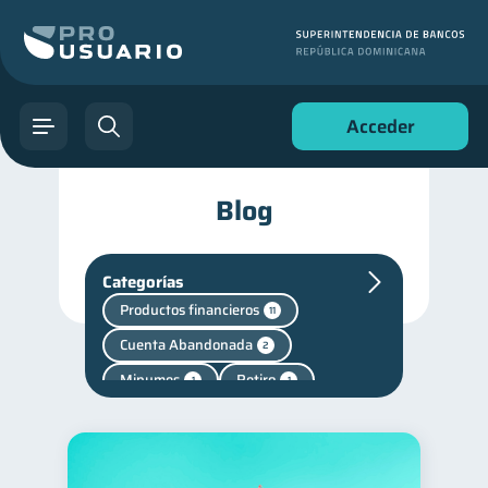
Acceder
Blog
Categorías
Productos financieros
11
Cuenta Abandonada
2
Mipymes
Retiro
1
1
Finanzas personales
44
Manejo de deudas
31
Educación financiera
31