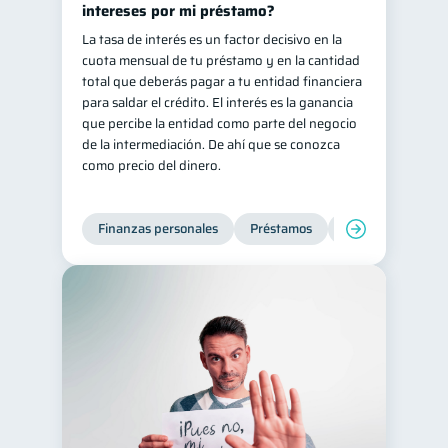
intereses por mi préstamo?
inversiones
1
La tasa de interés es un factor decisivo en la
cuota mensual de tu préstamo y en la cantidad
Salud mental
ahorro
1
1
total que deberás pagar a tu entidad financiera
Doble sueldo
1
para saldar el crédito. El interés es la ganancia
que percibe la entidad como parte del negocio
Gasto responsable
1
de la intermediación. De ahí que se conozca
información financiera
1
como precio del dinero.
Finanzas personales
Préstamos
Productos financi