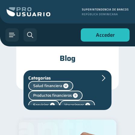
Acceder
Blog
Categorías
Salud financiera
12
Productos financieros
11
Servicios
Vacaciones
4
2
Criptomonedas
2
Finanzas en Pareja
1
Mipymes
1