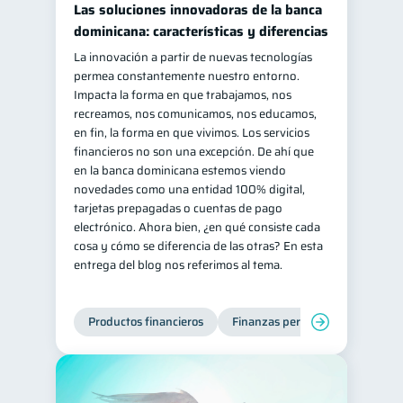
Las soluciones innovadoras de la banca
Salud mental
ahorro
1
1
dominicana: características y diferencias
Retiro
Doble sueldo
La innovación a partir de nuevas tecnologías
1
1
permea constantemente nuestro entorno.
Gasto responsable
1
Impacta la forma en que trabajamos, nos
información financiera
recreamos, nos comunicamos, nos educamos,
1
en fin, la forma en que vivimos. Los servicios
financieros no son una excepción. De ahí que
en la banca dominicana estemos viendo
novedades como una entidad 100% digital,
tarjetas prepagadas o cuentas de pago
electrónico. Ahora bien, ¿en qué consiste cada
cosa y cómo se diferencia de las otras? En esta
entrega del blog nos referimos al tema.
Productos financieros
Finanzas personales