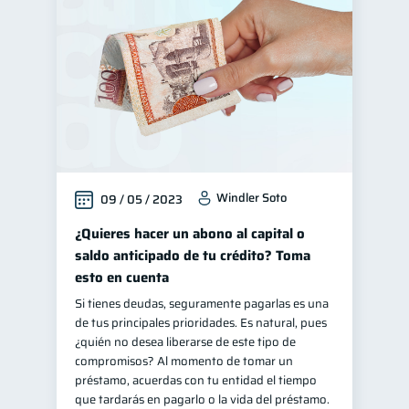
Finanzas personales
44
Manejo de deudas
31
Educación financiera
31
Finanzas para jóvenes
30
Control de deudas
30
Finanzas familiares
25
Windler Soto
09 / 05 / 2023
Inclusión financiera
22
Bienestar financiero
¿Quieres hacer un abono al capital o
22
saldo anticipado de tu crédito? Toma
Finanzas para mujeres
20
esto en cuenta
Seguridad financiera
13
Si tienes deudas, seguramente pagarlas es una
Organización Financiera
10
de tus principales prioridades. Es natural, pues
¿quién no desea liberarse de este tipo de
Deudas
10
compromisos? Al momento de tomar un
Entidad financiera
préstamo, acuerdas con tu entidad el tiempo
8
que tardarás en pagarlo o la vida del préstamo.
Préstamos
Ahorro
8
8