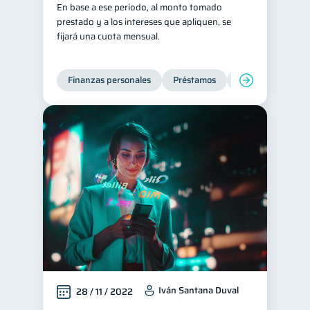
En base a ese período, al monto tomado
Consejos
prestado y a los intereses que apliquen, se
6
fijará una cuota mensual.
Tarjeta de crédito
6
Historial crediticio
6
Finanzas personales
Préstamos
Productos financi
Ciberseguridad
5
Derechos & Deberes
4
Superintendencia de Bancos
4
Cuenta Abandonada
2
Inversiones
2
Cuenta Inactiva
1
Finanzas Personales
1
Educación Financiera
1
Fraudes
1
Información financiera
1
Iván Santana Duval
28 / 11 / 2022
inversiones
1