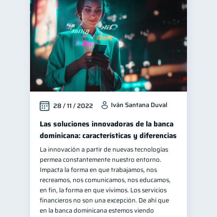
Finanzas personales
44
Manejo de deudas
31
Educación financiera
31
Finanzas para jóvenes
30
Control de deudas
30
Finanzas familiares
25
Iván Santana Duval
28 / 11 / 2022
Inclusión financiera
22
Bienestar financiero
Las soluciones innovadoras de la banca
22
dominicana: características y diferencias
Finanzas para mujeres
20
La innovación a partir de nuevas tecnologías
Seguridad financiera
13
permea constantemente nuestro entorno.
Salud financiera
Impacta la forma en que trabajamos, nos
12
recreamos, nos comunicamos, nos educamos,
Organización Financiera
10
en fin, la forma en que vivimos. Los servicios
Deudas
financieros no son una excepción. De ahí que
10
en la banca dominicana estemos viendo
Entidad financiera
8