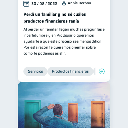
Annie Borbón
30 / 08 / 2022
inversiones
ahorro
1
1
Perdí un familiar y no sé cuáles
Retiro
Doble sueldo
1
1
productos financieros tenía
Gasto responsable
1
Al perder un familiar llegan muchas preguntas e
incertidumbre y en ProUsuario queremos
información financiera
1
ayudarte a que este proceso sea menos difícil.
Por esta razón te queremos orientar sobre
cómo te podemos asistir.
Servicios
Productos financieros
Inclusión financie