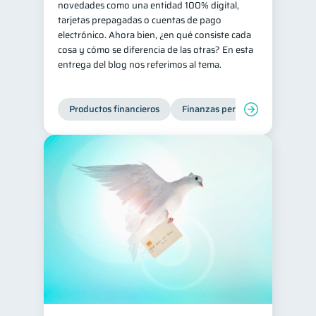
novedades como una entidad 100% digital,
tarjetas prepagadas o cuentas de pago
Préstamos
Ahorro
8
8
electrónico. Ahora bien, ¿en qué consiste cada
Consejos
6
cosa y cómo se diferencia de las otras? En esta
entrega del blog nos referimos al tema.
Tarjeta de crédito
6
Historial crediticio
6
Productos financieros
Finanzas personales
Ciberseguridad
5
Derechos & Deberes
4
Superintendencia de Bancos
4
Vacaciones
2
Criptomonedas
2
Inversiones
2
Finanzas Personales
1
Educación Financiera
1
Mipymes
1
Información financiera
1