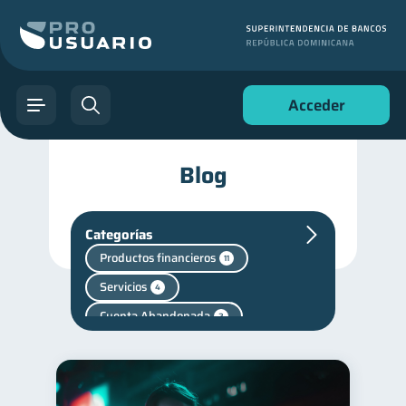
Acceder
Blog
Categorías
Productos financieros
11
Servicios
4
Cuenta Abandonada
2
Cuenta Inactiva
1
Finanzas en Pareja
1
Fraudes
Salud mental
1
1