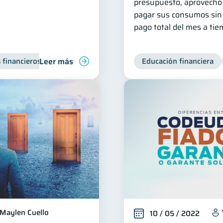
presupuesto, aprovechó l
pagar sus consumos sin 
pago total del mes a tie
Leer más
 financieros
Inclusión financiera
Finanzas para jóvenes
Educación financiera
Maylen Cuello
10 / 05 / 2022