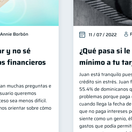
Annie Borbón
11 / 07 / 2022
ar y no sé
¿Qué pasa si le
s financieros
mínimo a tu tar
Juan está tranquilo pue
crédito sin estrés. Juan 
legan muchas preguntas e
55.4% de dominicanos qu
Usuario queremos
problemas porque paga e
eso sea menos difícil.
cuando llega la fecha de
mos orientar sobre cómo
que no paga intereses po
siente como un genio, él 
gastos que podía permit