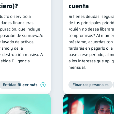
iero)?
cuenta
ucto o servicio a
Si tienes deudas, segur
tidades financieras
de tus principales priori
puración, que incluye
¿quién no desea liberars
xposición de su nueva/o
compromisos? Al momen
e lavado de activos,
préstamo, acuerdas con 
rismo y de la
tardarás en pagarlo o la
e destrucción masiva. A
base a ese período, al 
ebida Diligencia.
a los intereses que apli
mensual.
Leer más
Entidad financiera
Productos financieros
Finanzas personales
Inclusión fin