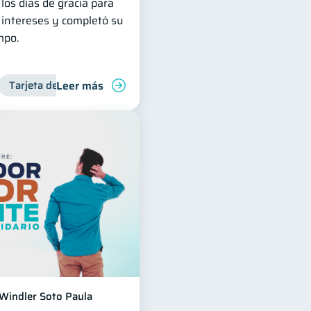
os días de gracia para
intereses y completó su
mpo.
Leer más
Tarjeta de crédito
Manejo de deudas
Deudas
Finanzas familiares
Manejo de deudas
Control de de
Contr
Windler Soto Paula