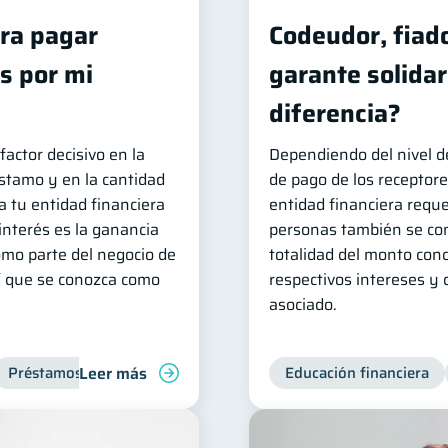
ra pagar
Codeudor, fiado
s por mi
garante solidari
diferencia?
factor decisivo en la
Dependiendo del nivel de
stamo y en la cantidad
de pago de los receptore
a tu entidad financiera
entidad financiera requ
 interés es la ganancia
personas también se co
omo parte del negocio de
totalidad del monto con
hí que se conozca como
respectivos intereses y 
asociado.
Leer más
Préstamos
Productos financieros
Educación financiera
Finanzas para jóvene