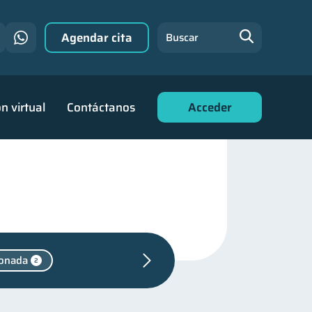
Agendar cita
Buscar
n virtual
Contáctanos
Acceder
onada
2
s personales
44
de deudas
30