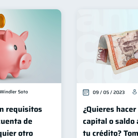
nclusión financiera
Bienestar financiero
Finanzas 
22
22
alud financiera
Organización Financiera
Entidad f
12
10
Consejos
Tarjeta de crédito
Historial crediticio
6
6
uperintendencia de Bancos
Vacaciones
Criptomone
4
2
ducación Financiera
Mipymes
Información financi
1
1
oble sueldo
Gasto responsable
información financ
1
1
Windler Soto
09 / 05 / 2023
n requisitos
¿Quieres hacer
cuenta de
capital o saldo
quier otro
tu crédito? To