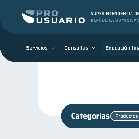
Servicios
Consultas
Educación fin
Categorías
Productos 
Cuenta Inactiva
Finanz
1
Manejo de deudas
Edu
31