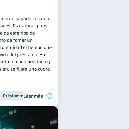
amente pagarlas es una
dades. Es natural, pues
e de este tipo de
to de tomar un
tu entidad el tiempo que
 vida del préstamo. En
monto tomado prestado y
quen, se fijará una cuota
Leer más
anciera
Préstamos
Finanzas para jóvenes
Productos financieros
Finanzas para jóvene