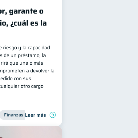
r, garante o
o, ¿cuál es la
 riesgo y la capacidad
s de un préstamo, la
erirá que una o más
mprometen a devolver la
cedido con sus
cualquier otro cargo
Leer más
s
Finanzas personales
Manejo de deudas
Deudas
Finanzas familiares
Control de 