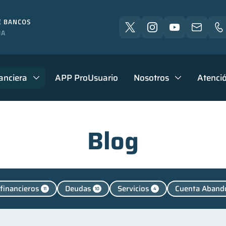
anciera
APP ProUsuario
Nosotros
Atenció
Blog
financieros
Deudas
Servicios
Cuenta Aband
11
10
4
as en Pareja
Fraudes
Salud mental
Finanza
1
1
1
cación financiera
Finanzas para jóvenes
Control 
31
30