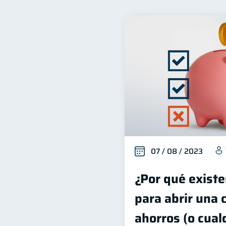
Finanzas familiares
I
25
Seguridad financiera
S
13
Préstamos
Ahorro
8
8
Derechos & Deberes
S
4
Finanzas Personales
E
1
ahorro
Retiro
D
1
1
07 / 08 / 2023
¿Por qué existe
para abrir una 
ahorros (o cual