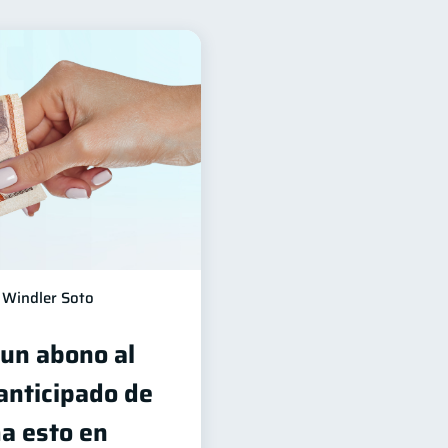
para mujeres
20
inanciera
8
Ciberseguridad
6
5
das
Inversiones
2
2
era
inversiones
1
1
iera
1
Windler Soto
 un abono al
 anticipado de
ma esto en