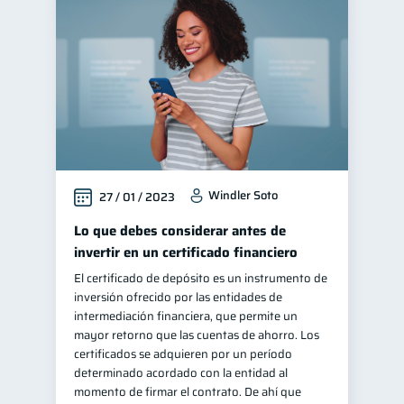
Salud mental
1
Finanzas personales
44
Manejo de deudas
31
Educación financiera
31
Finanzas para jóvenes
30
Control de deudas
30
Windler Soto
27 / 01 / 2023
Finanzas familiares
25
Inclusión financiera
Lo que debes considerar antes de
22
invertir en un certificado financiero
Bienestar financiero
22
El certificado de depósito es un instrumento de
Finanzas para mujeres
20
inversión ofrecido por las entidades de
Seguridad financiera
intermediación financiera, que permite un
13
mayor retorno que las cuentas de ahorro. Los
Salud financiera
12
certificados se adquieren por un período
Organización Financiera
determinado acordado con la entidad al
10
momento de firmar el contrato. De ahí que
Deudas
10