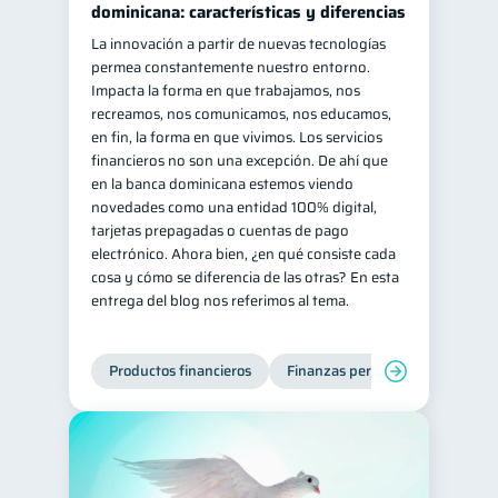
dominicana: características y diferencias
Información financiera
1
La innovación a partir de nuevas tecnologías
permea constantemente nuestro entorno.
ahorro
Retiro
1
1
Impacta la forma en que trabajamos, nos
Doble sueldo
1
recreamos, nos comunicamos, nos educamos,
en fin, la forma en que vivimos. Los servicios
Gasto responsable
1
financieros no son una excepción. De ahí que
información financiera
1
en la banca dominicana estemos viendo
novedades como una entidad 100% digital,
tarjetas prepagadas o cuentas de pago
electrónico. Ahora bien, ¿en qué consiste cada
cosa y cómo se diferencia de las otras? En esta
entrega del blog nos referimos al tema.
Productos financieros
Finanzas personales