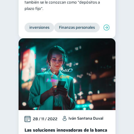
también se le conozcan como “depósitos a
plazo fijo”.
Entidad financiera
8
Préstamos
Ahorro
8
8
inversiones
Finanzas personales
Educación financ
Consejos
6
Tarjeta de crédito
6
Historial crediticio
6
Ciberseguridad
5
Derechos & Deberes
4
Superintendencia de Bancos
4
Vacaciones
2
Criptomonedas
2
Inversiones
2
Finanzas Personales
1
Iván Santana Duval
28 / 11 / 2022
Educación Financiera
1
Las soluciones innovadoras de la banca
Mipymes
1