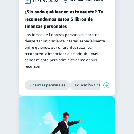
Windler Soto Paula
13 / 04 / 2022
¿Sin nada qué leer en este asueto? Te
recomendamos estos 5 libros de
finanzas personales
Los temas de finanzas personales parecen
despertar un creciente interés, especialmente
entre quienes, por diferentes razones,
reconocen la importancia de adquirir más
conocimiento para administrar mejor sus
recursos.
Finanzas personales
Educación financiera
Bienest