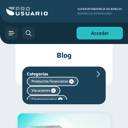
Acceder
Blog
Categorías
Productos financieros
11
Vacaciones
2
Criptomonedas
2
Cuenta Abandonada
2
Cuenta Inactiva
1
Finanzas en Pareja
1