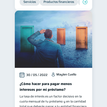
Servicios
Productos financieros
Inclusión financie
Entidad financiera
8
Préstamos
Ahorro
8
8
Consejos
6
Tarjeta de crédito
6
Historial crediticio
6
Ciberseguridad
5
Servicios
4
Derechos & Deberes
4
Superintendencia de Bancos
4
Maylen Cuello
30 / 05 / 2022
Inversiones
2
Finanzas Personales
¿Cómo hacer para pagar menos
1
intereses por mi préstamo?
Educación Financiera
1
La tasa de interés es un factor decisivo en la
Fraudes
Mipymes
1
1
cuota mensual de tu préstamo y en la cantidad
Información financiera
total que deberás pagar a tu entidad financiera
1