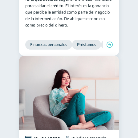
para saldar el crédito. El interés es la ganancia
inversiones
ahorro
1
1
que percibe la entidad como parte del negocio
de la intermediación. De ahí que se conozca
Retiro
Doble sueldo
1
1
como precio del dinero.
Gasto responsable
1
información financiera
1
Finanzas personales
Préstamos
Productos financi