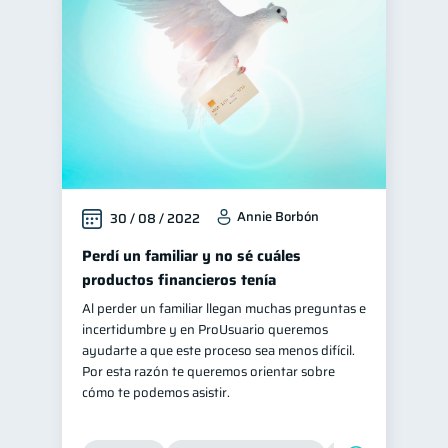
Salud mental
1
Finanzas personales
44
Manejo de deudas
31
Educación financiera
31
Finanzas para jóvenes
30
Control de deudas
30
Annie Borbón
30 / 08 / 2022
Finanzas familiares
25
Inclusión financiera
Perdí un familiar y no sé cuáles
22
productos financieros tenía
Bienestar financiero
22
Al perder un familiar llegan muchas preguntas e
Finanzas para mujeres
20
incertidumbre y en ProUsuario queremos
Seguridad financiera
ayudarte a que este proceso sea menos difícil.
13
Por esta razón te queremos orientar sobre
Salud financiera
12
cómo te podemos asistir.
Organización Financiera
10
Deudas
10