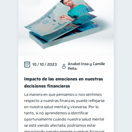
Finanzas personales
44
Manejo de deudas
31
Educación financiera
31
Finanzas para jóvenes
30
Finanzas familiares
25
Inclusión financiera
22
Anabel Inoa y Camille
10 / 10 / 2023
Bienestar financiero
22
Peña
Finanzas para mujeres
20
Impacto de las emociones en nuestras
Seguridad financiera
13
decisiones financieras
Salud financiera
La manera en que pensamos o nos sentimos
12
respecto a nuestras finanzas, puede reflejarse
Organización Financiera
10
en nuestra salud mental y viceversa. Por lo
Deudas
tanto, si no aprendemos a identificar
10
oportunamente cuando nuestra salud mental
Entidad financiera
8
se está viendo afectada, podríamos estar
Préstamos
impactando negativamente nuestras finanzas,
8