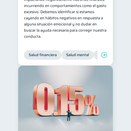
incurriendo en comportamientos como el gasto
Tarjeta de crédito
6
excesivo. Debemos identificar si estamos
Historial crediticio
cayendo en hábitos negativos en respuesta a
6
alguna situación emocional y no dudar en
Ciberseguridad
5
buscar la ayuda necesaria para corregir nuestra
conducta.
Servicios
4
Derechos & Deberes
4
Salud financiera
Salud mental
Inclusión financier
Superintendencia de Bancos
4
Criptomonedas
2
Inversiones
2
Cuenta Inactiva
1
Finanzas Personales
1
Educación Financiera
1
Fraudes
Mipymes
1
1
Información financiera
1
inversiones
1