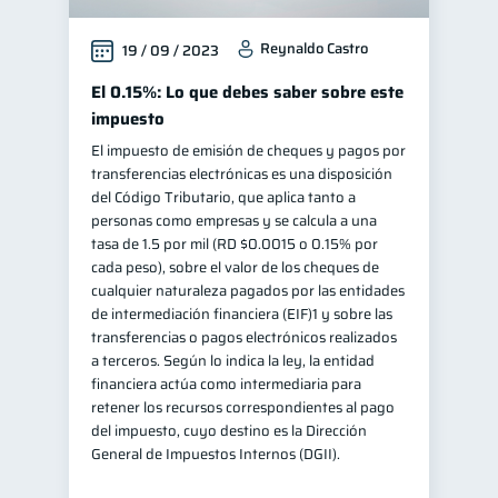
Salud mental
ahorro
1
1
Reynaldo Castro
19 / 09 / 2023
Retiro
Doble sueldo
1
1
El 0.15%: Lo que debes saber sobre este
Gasto responsable
1
impuesto
información financiera
1
El impuesto de emisión de cheques y pagos por
transferencias electrónicas es una disposición
del Código Tributario, que aplica tanto a
personas como empresas y se calcula a una
tasa de 1.5 por mil (RD $0.0015 o 0.15% por
cada peso), sobre el valor de los cheques de
cualquier naturaleza pagados por las entidades
de intermediación financiera (EIF)1 y sobre las
transferencias o pagos electrónicos realizados
a terceros. Según lo indica la ley, la entidad
financiera actúa como intermediaria para
retener los recursos correspondientes al pago
del impuesto, cuyo destino es la Dirección
General de Impuestos Internos (DGII).