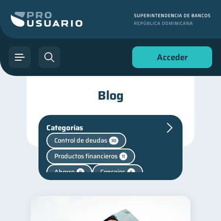
Acceder
Blog
Categorías
Control de deudas
30
Productos financieros
11
Ahorro
Consejos
8
6
Vacaciones
2
Cuenta Abandonada
2
Finanzas en Pareja
1