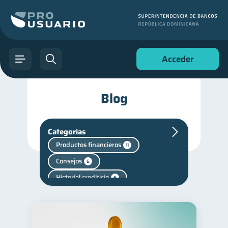
Acceder
Blog
Categorías
Productos financieros
11
Consejos
6
Historial crediticio
6
Vacaciones
2
Cuenta Abandonada
2
Finanzas en Pareja
1