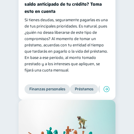
saldo anticipado de tu crédito? Toma
Salud mental
ahorro
1
1
esto en cuenta
Retiro
Doble sueldo
1
1
Si tienes deudas, seguramente pagarlas es una
de tus principales prioridades. Es natural, pues
Gasto responsable
1
¿quién no desea liberarse de este tipo de
información financiera
1
compromisos? Al momento de tomar un
préstamo, acuerdas con tu entidad el tiempo
que tardarás en pagarlo o la vida del préstamo.
En base a ese período, al monto tomado
prestado y a los intereses que apliquen, se
fijará una cuota mensual.
Finanzas personales
Préstamos
Productos financi