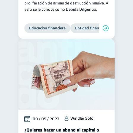
proliferación de armas de destrucción masiva. A
Préstamos
Ahorro
esto se le conoce como Debida Diligencia.
8
8
Tarjeta de crédito
6
Ciberseguridad
Educación financiera
Entidad financiera
Producto
5
Servicios
4
Derechos & Deberes
4
Superintendencia de Bancos
4
Criptomonedas
2
Inversiones
2
Cuenta Inactiva
1
Finanzas Personales
1
Educación Financiera
1
Fraudes
Mipymes
1
1
Windler Soto
09 / 05 / 2023
Información financiera
1
¿Quieres hacer un abono al capital o
inversiones
1