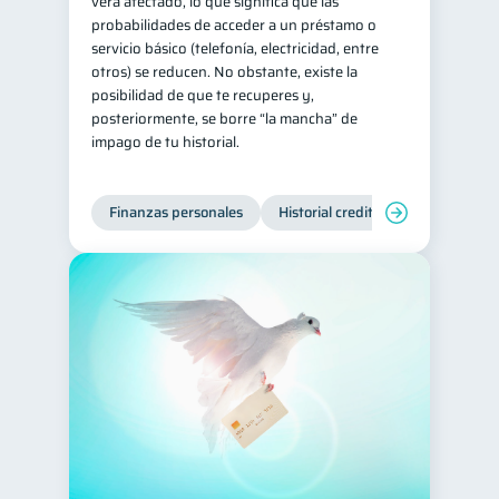
verá afectado, lo que significa que las
probabilidades de acceder a un préstamo o
servicio básico (telefonía, electricidad, entre
otros) se reducen. No obstante, existe la
posibilidad de que te recuperes y,
posteriormente, se borre “la mancha” de
impago de tu historial.
Finanzas personales
Historial crediticio
Manejo de