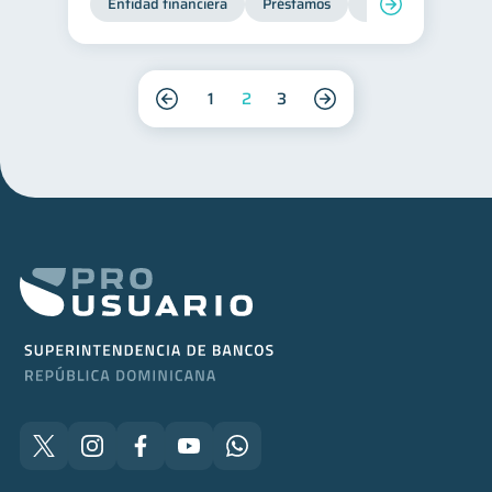
Entidad financiera
Préstamos
Productos financie
1
2
3