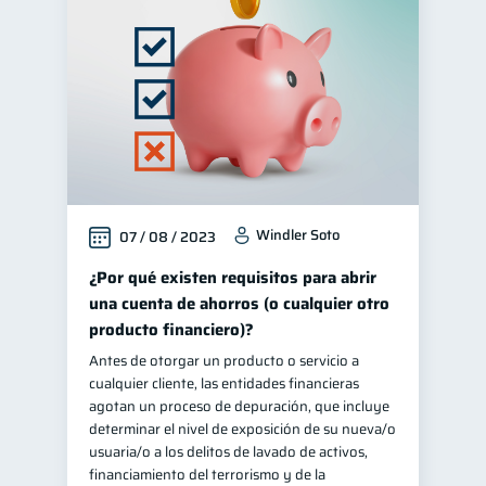
Finanzas personales
44
Manejo de deudas
31
Educación financiera
31
Finanzas para jóvenes
30
Control de deudas
30
Finanzas familiares
25
Windler Soto
07 / 08 / 2023
Inclusión financiera
22
Bienestar financiero
¿Por qué existen requisitos para abrir
22
una cuenta de ahorros (o cualquier otro
Finanzas para mujeres
20
producto financiero)?
Seguridad financiera
13
Antes de otorgar un producto o servicio a
Salud financiera
12
cualquier cliente, las entidades financieras
agotan un proceso de depuración, que incluye
Organización Financiera
10
determinar el nivel de exposición de su nueva/o
Deudas
usuaria/o a los delitos de lavado de activos,
10
financiamiento del terrorismo y de la
Entidad financiera
8