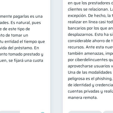
en que los prestadores d
clientes se relacionan. 
excepción. De hecho, la 
amente pagarlas es una
realizar en línea casi to
dades. Es natural, pues
bancarios por los que a
e de este tipo de
desplazarnos. Esto ha s
to de tomar un
considerable ahorro de 
tu entidad el tiempo que
recursos. Ante esta nue
 vida del préstamo. En
también amenazas, impu
monto tomado prestado y
por ciberdelincuentes q
uen, se fijará una cuota
aprovecharse usuarios v
Una de las modalidades
peligrosa es el phishing
de identidad y credencia
cuentas privadas y reali
manera remota.