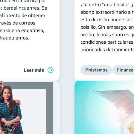
tido en la táctica por
¿Te entró “una brisita” 
 ciberdelincuentes. Se
abono extraordinario a 
al intento de obtener
esta decisión puede ser
ravés de correos
bolsillo. Sin embargo, a
ensajería engañosa,
acción, lo más sano es q
fraudulentos.
condiciones particulares
prioridades del moment
Leer más
Préstamos
Finanza