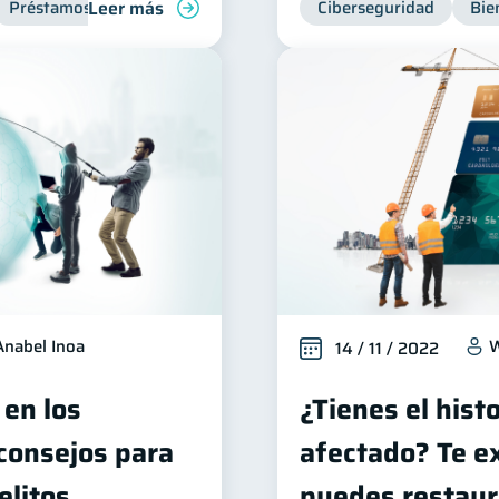
Leer más
Préstamos
Productos financieros
Ciberseguridad
Finanzas para jóvene
Bie
Anabel Inoa
W
14 / 11 / 2022
 en los
¿Tienes el histo
 consejos para
afectado? Te e
elitos
puedes restaur