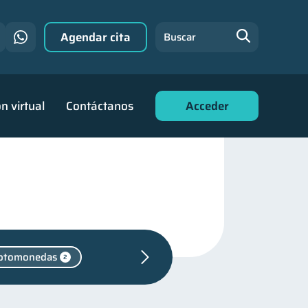
Agendar cita
Buscar
n virtual
Contáctanos
Acceder
iptomonedas
2
ara jóvenes
30
nanciero
22