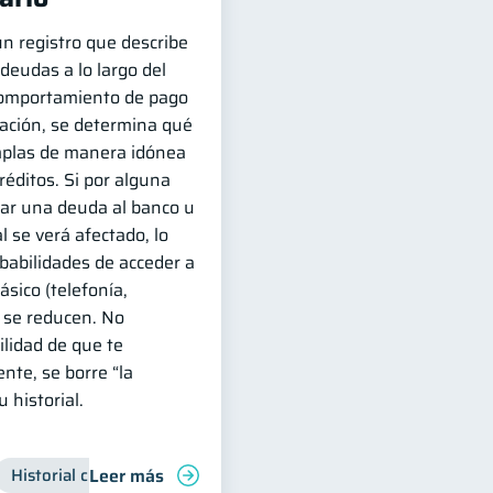
 un registro que describe
eudas a lo largo del
 comportamiento de pago
mación, se determina qué
mplas de manera idónea
réditos. Si por alguna
ar una deuda al banco u
l se verá afectado, lo
obabilidades de acceder a
ásico (telefonía,
) se reducen. No
ilidad de que te
nte, se borre “la
 historial.
Leer más
ra
Historial crediticio
Finanzas para jóvenes
Manejo de deudas
Manejo de deudas
Control de deuda
Finanzas