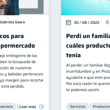
Gabriela Geara
30 / 08 / 2022
icos para
Perdí un famili
supermercado
cuáles product
tenía
jo inteligente de las
 bien la búsqueda de
Al perder un familiar l
ucción de nuestros
incertidumbre y en Pro
tos y bebidas pertenecen
ayudarte a que este proc
uyo margen para recortar
Por esta razón te quere
 está perdido.
te podemos asistir.
Leer más
nanciera
Finanzas para jóvenes
Manejo de deudas
Servicios
Productos
Fi