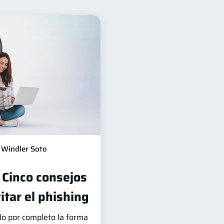
ización Financiera
10
jeta de crédito
6
ncos
Vacaciones
4
2
versiones
1
información financiera
1
Windler Soto
 Cinco consejos
itar el phishing
do por completo la forma