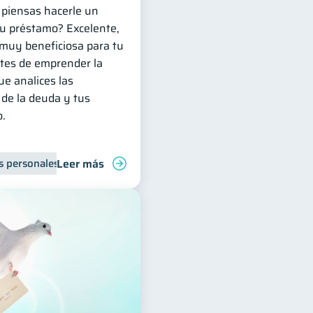
y piensas hacerle un
tu préstamo? Excelente,
 muy beneficiosa para tu
ntes de emprender la
ue analices las
 de la deuda y tus
o.
Leer más
s personales
Finanzas para jóvenes
Manejo de deudas