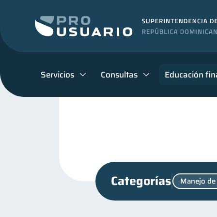
Servicios
Consultas
Educación fin
Categorías
Manejo de
Finanzas en Pareja
Fi
1
Control de deudas
Fi
30