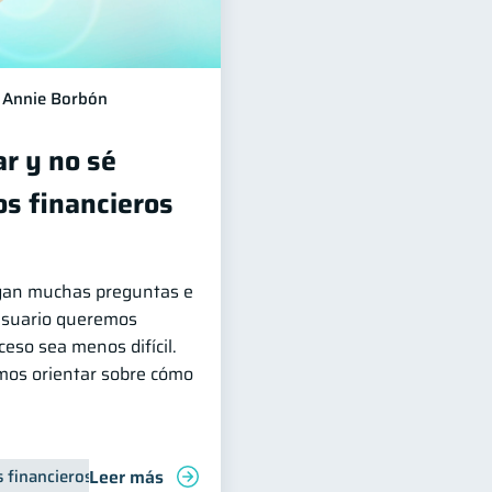
Annie Borbón
ar y no sé
os financieros
legan muchas preguntas e
Usuario queremos
eso sea menos difícil.
mos orientar sobre cómo
Leer más
 financieros
nanzas familiares
Inclusión financiera
Control de deudas
Finanzas para jóvenes
Finanzas para mujer