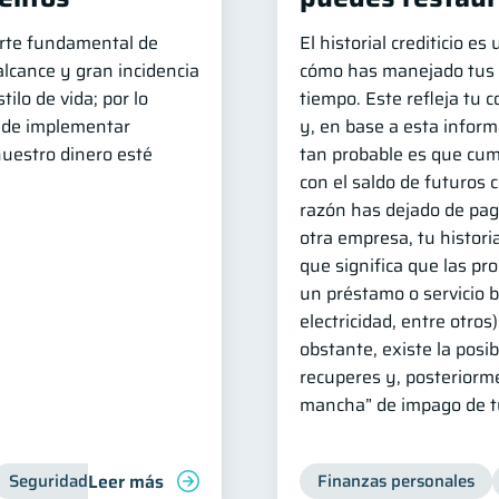
arte fundamental de
El historial crediticio es
 alcance y gran incidencia
cómo has manejado tus d
ilo de vida; por lo
tiempo. Este refleja tu
 de implementar
y, en base a esta infor
uestro dinero esté
tan probable es que cu
con el saldo de futuros c
razón has dejado de pag
otra empresa, tu historia
que significa que las pr
un préstamo o servicio b
electricidad, entre otros
obstante, existe la posib
recuperes y, posteriorme
mancha” de impago de tu
Leer más
Seguridad financiera
Ciberseguridad
Finanzas personales
Inclusión financie