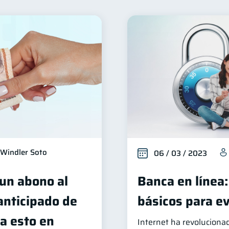
Seguridad financiera
Productos financieros
Organ
13
11
iera
Préstamos
Ahorro
Consejos
Tar
8
8
8
6
vicios
Derechos & Deberes
Superintendencia de Ba
4
4
nversiones
Cuenta Inactiva
Finanzas Personales
2
1
1
Fraudes
Mipymes
Información financiera
in
1
1
1
Retiro
Doble sueldo
Gasto responsable
1
1
1
1
Windler Soto
06 / 03 / 2023
 un abono al
Banca en línea:
 anticipado de
básicos para ev
a esto en
Internet ha revoluciona