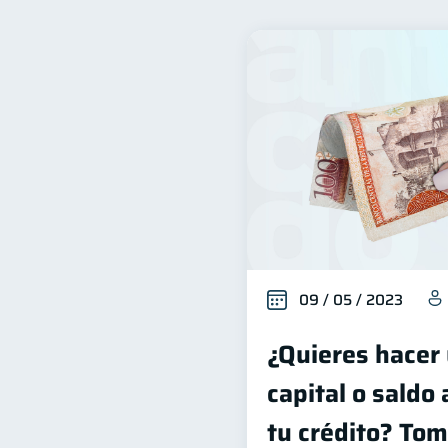
Finanzas para mujeres
20
Deudas
Entidad financ
10
Historial crediticio
Ser
6
Cuenta Abandonada
I
2
Educación Financiera
1
Salud mental
ahorro
1
09 / 05 / 2023
¿Quieres hacer
capital o saldo
tu crédito? Tom