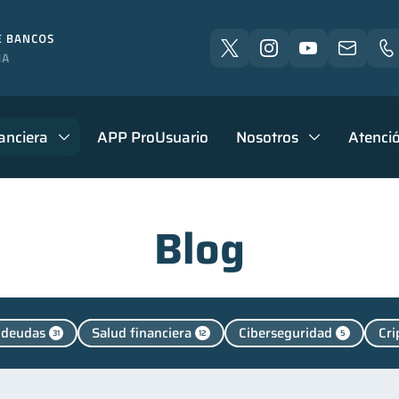
anciera
APP ProUsuario
Nosotros
Atenció
Blog
 deudas
Salud financiera
Ciberseguridad
Cr
31
12
5
nanzas personales
Educación financiera
Finanzas p
44
31
nanzas familiares
Inclusión financiera
Bienestar fi
25
22