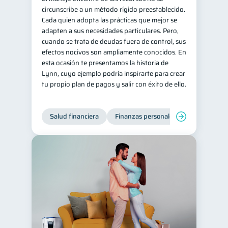
circunscribe a un método rígido preestablecido.
Retiro
Doble sueldo
1
1
Cada quien adopta las prácticas que mejor se
adapten a sus necesidades particulares. Pero,
Gasto responsable
1
cuando se trata de deudas fuera de control, sus
información financiera
1
efectos nocivos son ampliamente conocidos. En
esta ocasión te presentamos la historia de
Lynn, cuyo ejemplo podría inspirarte para crear
tu propio plan de pagos y salir con éxito de ello.
Salud financiera
Finanzas personales
Deudas