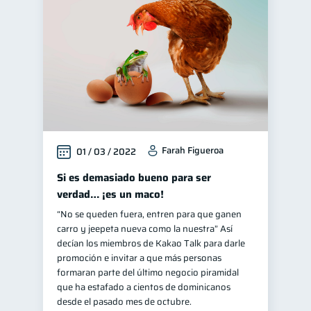
Educación financiera
31
Finanzas para jóvenes
30
Control de deudas
30
Finanzas familiares
25
Inclusión financiera
22
Bienestar financiero
22
Farah Figueroa
01 / 03 / 2022
Finanzas para mujeres
20
Seguridad financiera
Si es demasiado bueno para ser
13
verdad… ¡es un maco!
Productos financieros
11
“No se queden fuera, entren para que ganen
Organización Financiera
10
carro y jeepeta nueva como la nuestra” Así
Deudas
Préstamos
decían los miembros de Kakao Talk para darle
10
8
promoción e invitar a que más personas
Ahorro
Consejos
8
6
formaran parte del último negocio piramidal
Tarjeta de crédito
que ha estafado a cientos de dominicanos
6
desde el pasado mes de octubre.
Historial crediticio
6