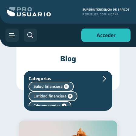
Acceder
Blog
Categorías
Salud financiera
12
Entidad financiera
8
Criptomonedas
2
Finanzas en Pareja
1
Finanzas personales
44
Manejo de deudas
31