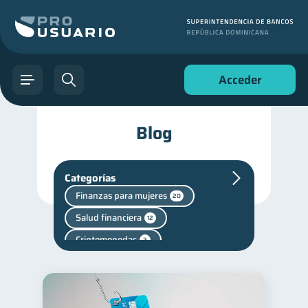
Acceder
Blog
Categorías
Finanzas para mujeres
20
Salud financiera
12
Criptomonedas
2
Finanzas en Pareja
1
Finanzas personales
44
Manejo de deudas
31