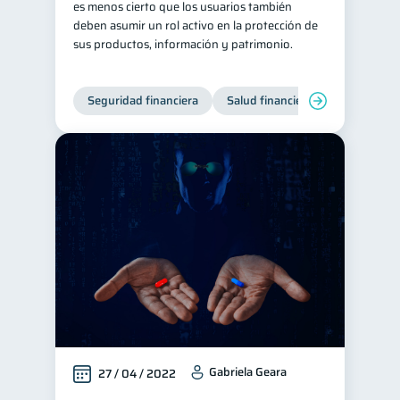
es menos cierto que los usuarios también
deben asumir un rol activo en la protección de
Historial crediticio
6
sus productos, información y patrimonio.
Ciberseguridad
5
Servicios
4
Seguridad financiera
Salud financiera
Derechos & Deberes
4
Superintendencia de Bancos
4
Vacaciones
2
Cuenta Abandonada
2
Inversiones
2
Cuenta Inactiva
1
Finanzas Personales
1
Educación Financiera
1
Fraudes
Mipymes
1
1
Información financiera
Gabriela Geara
1
27 / 04 / 2022
inversiones
1