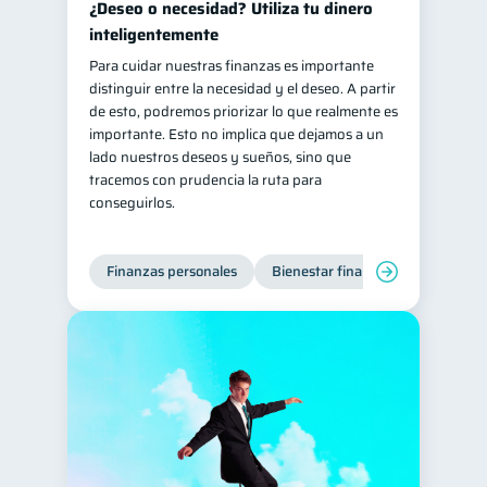
¿Deseo o necesidad? Utiliza tu dinero
Salud mental
ahorro
inteligentemente
1
1
Para cuidar nuestras finanzas es importante
Retiro
Doble sueldo
1
1
distinguir entre la necesidad y el deseo. A partir
Gasto responsable
1
de esto, podremos priorizar lo que realmente es
importante. Esto no implica que dejamos a un
información financiera
1
lado nuestros deseos y sueños, sino que
tracemos con prudencia la ruta para
conseguirlos.
Finanzas personales
Bienestar financiero
Organiz