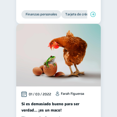
Finanzas personales
Tarjeta de crédito
Inclusión 
Farah Figueroa
01 / 03 / 2022
Si es demasiado bueno para ser
verdad… ¡es un maco!