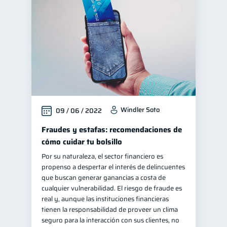
Educación financiera
31
Finanzas para jóvenes
30
Control de deudas
30
Finanzas familiares
25
Inclusión financiera
22
Bienestar financiero
22
Windler Soto
09 / 06 / 2022
Seguridad financiera
13
Productos financieros
Fraudes y estafas: recomendaciones de
11
cómo cuidar tu bolsillo
Organización Financiera
10
Por su naturaleza, el sector financiero es
Deudas
10
propenso a despertar el interés de delincuentes
Entidad financiera
que buscan generar ganancias a costa de
8
cualquier vulnerabilidad. El riesgo de fraude es
Préstamos
Ahorro
8
8
real y, aunque las instituciones financieras
Consejos
tienen la responsabilidad de proveer un clima
6
seguro para la interacción con sus clientes, no
Tarjeta de crédito
6