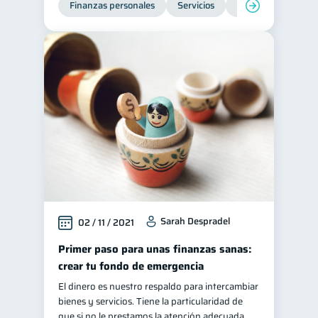
Finanzas personales
Servicios
Inclusión financier
Tarjeta de crédito
6
Historial crediticio
6
Ciberseguridad
5
Derechos & Deberes
4
Superintendencia de Bancos
4
Vacaciones
2
Cuenta Abandonada
2
Inversiones
2
Cuenta Inactiva
1
Sarah Despradel
02 / 11 / 2021
Finanzas Personales
1
Educación Financiera
Primer paso para unas finanzas sanas:
1
crear tu fondo de emergencia
Fraudes
Mipymes
1
1
El dinero es nuestro respaldo para intercambiar
Información financiera
1
bienes y servicios. Tiene la particularidad de
inversiones
que si no le prestamos la atención adecuada
1