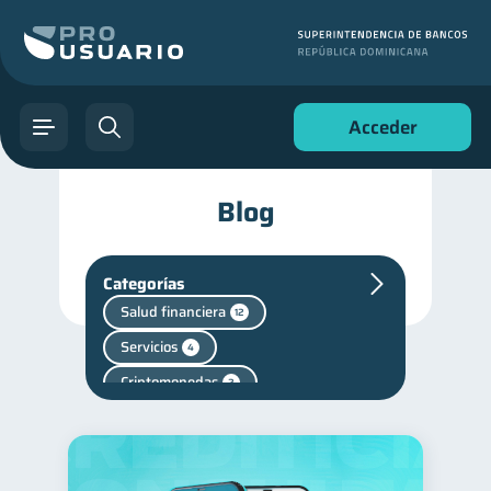
Acceder
Blog
Categorías
Salud financiera
12
Servicios
4
Criptomonedas
2
Finanzas en Pareja
1
Finanzas personales
44
Manejo de deudas
31