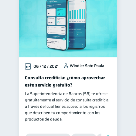
Educación financiera
31
Finanzas para jóvenes
30
Control de deudas
30
Finanzas familiares
25
Inclusión financiera
22
Bienestar financiero
22
Windler Soto Paula
06 / 12 / 2021
Finanzas para mujeres
20
Seguridad financiera
Consulta crediticia: ¿cómo aprovechar
13
este servicio gratuito?
Productos financieros
11
La Superintendencia de Bancos (SB) te ofrece
Organización Financiera
10
gratuitamente el servicio de consulta crediticia,
Deudas
a través del cual tienes acceso a los registros
10
que describen tu comportamiento con los
Entidad financiera
8
productos de deuda.
Préstamos
Ahorro
8
8
Consejos
6