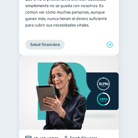
simplemente no se queda con nosotros. Es
Salud mental
ahorro
1
1
común ver cómo muchas personas, aunque
ganen más, nunca tienen el dinero suficiente
Retiro
Doble sueldo
1
1
para cubrir sus necesidades vitales.
Gasto responsable
1
información financiera
1
Salud financiera