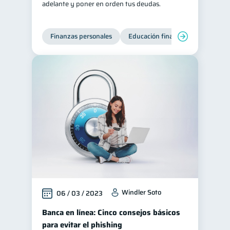
adelante y poner en orden tus deudas.
Tarjeta de crédito
6
Historial crediticio
6
Finanzas personales
Educación financiera
Deuda
Servicios
4
Derechos & Deberes
4
Superintendencia de Bancos
4
Criptomonedas
2
Cuenta Abandonada
2
Inversiones
2
Cuenta Inactiva
1
Finanzas Personales
1
Educación Financiera
1
Windler Soto
06 / 03 / 2023
Mipymes
1
Banca en línea: Cinco consejos básicos
Información financiera
1
para evitar el phishing
Salud mental
ahorro
1
1