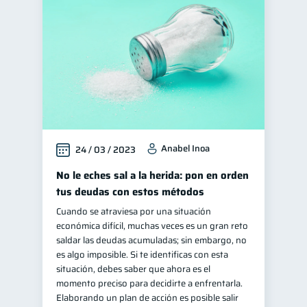
Manejo de deudas
31
Educación financiera
31
Finanzas para jóvenes
30
Control de deudas
30
Finanzas familiares
25
Inclusión financiera
22
Anabel Inoa
24 / 03 / 2023
Bienestar financiero
22
Finanzas para mujeres
No le eches sal a la herida: pon en orden
20
tus deudas con estos métodos
Salud financiera
12
Cuando se atraviesa por una situación
Productos financieros
11
económica difícil, muchas veces es un gran reto
Organización Financiera
saldar las deudas acumuladas; sin embargo, no
10
es algo imposible. Si te identificas con esta
Entidad financiera
8
situación, debes saber que ahora es el
Préstamos
Ahorro
momento preciso para decidirte a enfrentarla.
8
8
Elaborando un plan de acción es posible salir
Consejos
6