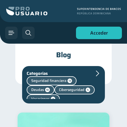
Acceder
Blog
Categorías
Seguridad financiera
13
Deudas
Ciberseguridad
10
5
Vacaciones
2
Finanzas en Pareja
1
Fraudes
inversiones
1
1
Finanzas personales
44