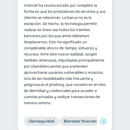
Internet ha revolucionado por completo la
Retiro
Doble sueldo
1
1
forma en que los prestadores de servicios y sus
clientes se relacionan. La banca no es la
Gasto responsable
1
excepción. De hecho, la tecnología permite
información financiera
1
realizar en línea casi todos los trámites
bancarios por los que antes debíamos
desplazarnos. Esto ha significado un
considerable ahorro de tiempo, esfuerzo y
recursos. Ante esta nueva realidad, surgen
también amenazas, impulsadas principalmente
por ciberdelincuentes que pretenden
aprovecharse usuarios vulnerables o incautos.
Una de las modalidades más frecuente y
peligrosa es el phishing, que consiste en el robo
de identidad y credenciales para acceder a
cuentas privadas y realizar transacciones de
manera remota.
Ciberseguridad
Bienestar financiero