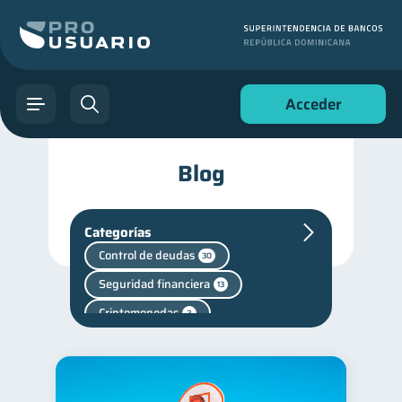
Acceder
Blog
Categorías
Control de deudas
30
Seguridad financiera
13
Criptomonedas
2
Finanzas en Pareja
1
inversiones
1
Finanzas personales
44