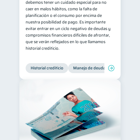
debemos tener un cuidado especial para no
caer en malos hábitos, como la falta de
Tarjeta de crédito
6
planificación o el consumo por encima de
Historial crediticio
6
nuestra posibilidad de pago. Es importante
evitar entrar en un ciclo negativo de deudas y
Ciberseguridad
5
compromisos financieros difíciles de afrontar,
Servicios
4
que se verán reflejados en lo que llamamos
historial crediticio.
Derechos & Deberes
4
Superintendencia de Bancos
4
Historial crediticio
Manejo de deudas
Control de 
Vacaciones
2
Cuenta Abandonada
2
Inversiones
2
Cuenta Inactiva
1
Finanzas Personales
1
Educación Financiera
1
Fraudes
Mipymes
1
1
Información financiera
1