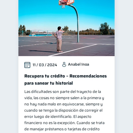
Manejo de deudas
31
Educación financiera
31
Finanzas para jóvenes
30
Finanzas familiares
25
Inclusión financiera
22
Bienestar financiero
22
Anabel Inoa
11 / 03 / 2024
Finanzas para mujeres
20
Salud financiera
Recupera tu crédito – Recomendaciones
12
para sanear tu historial
Productos financieros
11
Las dificultades son parte del trayecto de la
Organización Financiera
10
vida, las cosas no siempre salen a la primera y
Deudas
no hay nada malo en equivocarse, siempre y
10
cuando se tenga la disposición de corregir el
Entidad financiera
8
error luego de identificarlo. El aspecto
Préstamos
Ahorro
financiero no es la excepción. Cuando se trata
8
8
de manejar préstamos o tarjetas de crédito
Consejos
6