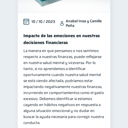
Salud mental
ahorro
1
1
Retiro
Doble sueldo
1
1
Anabel Inoa y Camille
10 / 10 / 2023
Peña
Gasto responsable
1
Impacto de las emociones en nuestras
información financiera
1
decisiones financieras
La manera en que pensamos o nos sentimos
respecto a nuestras finanzas, puede reflejarse
en nuestra salud mental y viceversa. Por lo
tanto, si no aprendemos a identificar
oportunamente cuando nuestra salud mental
se está viendo afectada, podríamos estar
impactando negativamente nuestras finanzas,
incurriendo en comportamientos como el gasto
excesivo. Debemos identificar si estamos
cayendo en hábitos negativos en respuesta a
alguna situación emocional y no dudar en
buscar la ayuda necesaria para corregir nuestra
conducta.