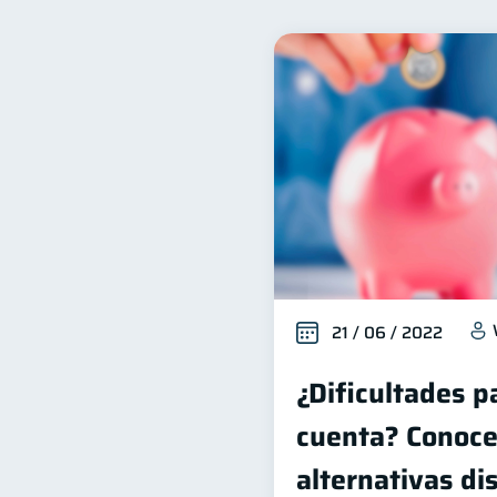
Bienestar financiero
22
Organización Financiera
10
Historial crediticio
Cib
6
Superintendencia de Bancos
Finanzas Personales
F
1
Información financiera
1
Gasto responsable
inf
1
21 / 06 / 2022
¿Dificultades p
cuenta? Conoce
alternativas di