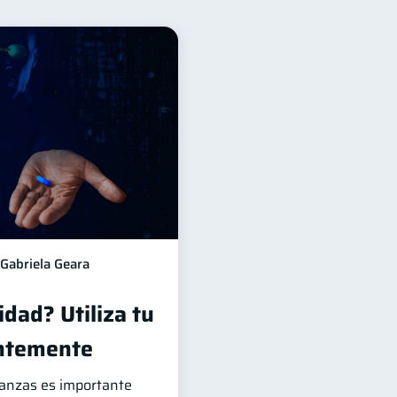
nancieros
11
Tarjeta de crédito
6
2
1
Doble sueldo
1
Gabriela Geara
dad? Utiliza tu
entemente
nanzas es importante