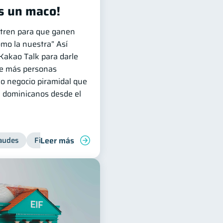
s un maco!
ntren para que ganen
omo la nuestra” Así
Kakao Talk para darle
ue más personas
mo negocio piramidal que
e dominicanos desde el
Leer más
venes
audes
Manejo de deudas
Finanzas personales
Finanzas familiares
Control