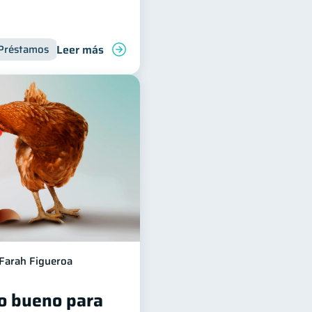
Leer más
Préstamos
Productos financieros
Deudas
Inclusión f
Farah Figueroa
o bueno para