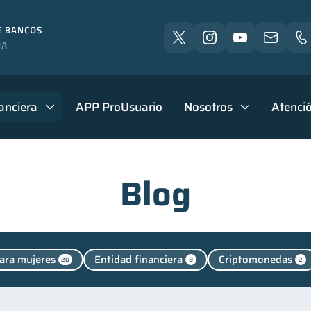
anciera
APP ProUsuario
Nosotros
Atenció
Blog
ara mujeres
Entidad financiera
Criptomonedas
20
8
2
sonales
Manejo de deudas
Educación financiera
44
31
31
Control de deudas
Finanzas familiares
Inclusión 
30
25