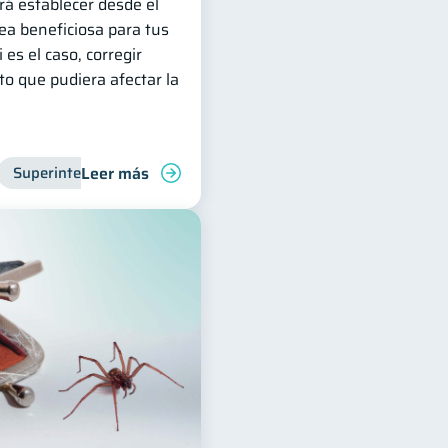
irá establecer desde el
sea beneficiosa para tus
 es el caso, corregir
o que pudiera afectar la
Leer más
Manejo de deudas
Superintendencia de Bancos
Finanzas familiares
Entidad financiera
Control de deud
Inclus