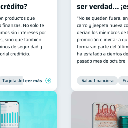
 crédito?
ser verdad… ¡e
son productos que
“No se queden fuera, e
s finanzas. No solo te
carro y jeepeta nueva c
umos sin intereses por
decían los miembros de 
as, sino que también
promoción e invitar a q
minos de seguridad y
formaran parte del últi
rial crediticio.
ha estafado a cientos d
pasado mes de octubre.
Leer más
Tarjeta de crédito
Inclusión financiera
Salud financiera
Finanzas para jó
Fr