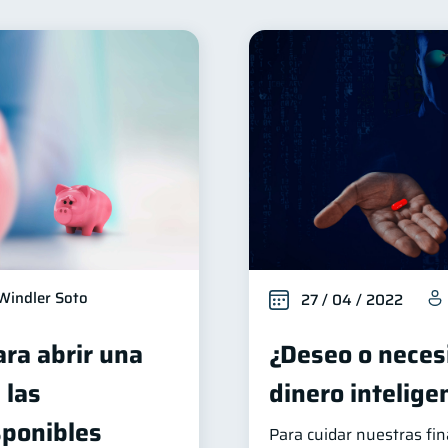
Seguridad financiera
Salud financiera
Productos fi
13
12
Deudas
Préstamos
Ahorro
Consejos
10
8
8
6
erseguridad
Servicios
Derechos & Deberes
5
4
4
Vacaciones
Cuenta Abandonada
Inversiones
4
2
2
inanzas en Pareja
Educación Financiera
Mipymes
1
1
inversiones
Salud mental
ahorro
Retiro
1
1
1
1
ormación financiera
1
Windler Soto
27 / 04 / 2022
ara abrir una
¿Deseo o necesi
 las
dinero intelig
sponibles
Para cuidar nuestras fi