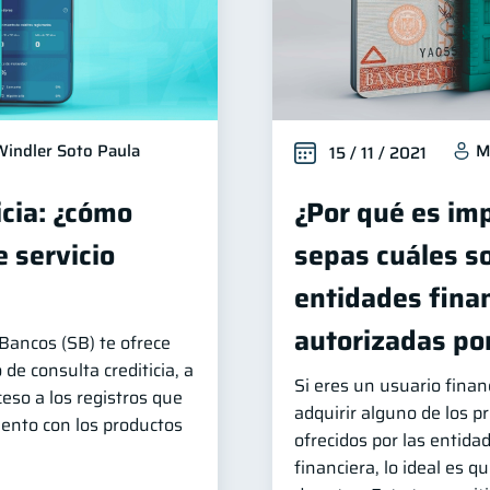
Windler Soto Paula
M
15 / 11 / 2021
icia: ¿cómo
¿Por qué es im
 servicio
sepas cuáles so
entidades fina
autorizadas por
Bancos (SB) te ofrece
 de consulta crediticia, a
Si eres un usuario finan
ceso a los registros que
adquirir alguno de los p
ento con los productos
ofrecidos por las entida
financiera, lo ideal es 