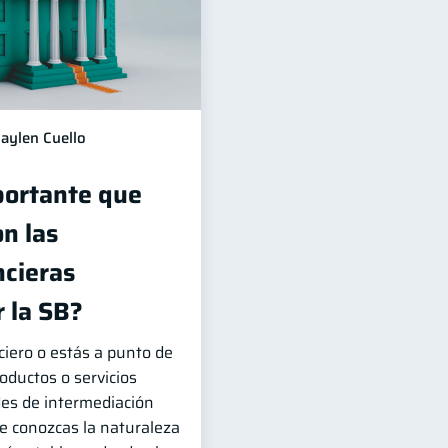
aylen Cuello
portante que
n las
ncieras
 la SB?
ciero o estás a punto de
roductos o servicios
des de intermediación
que conozcas la naturaleza