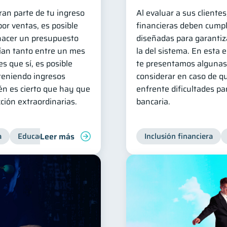
ran parte de tu ingreso
Al evaluar a sus clientes
or ventas, es posible
financieras deben cumpl
hacer un presupuesto
diseñadas para garantiza
ían tanto entre un mes
la del sistema. En esta 
es que sí, es posible
te presentamos algunas
 teniendo ingresos
considerar en caso de q
én es cierto que hay que
enfrente dificultades p
ción extraordinarias.
bancaria.
Leer más
a
Educación financiera
Inclusión financiera
Inclusión financiera
Finanzas 