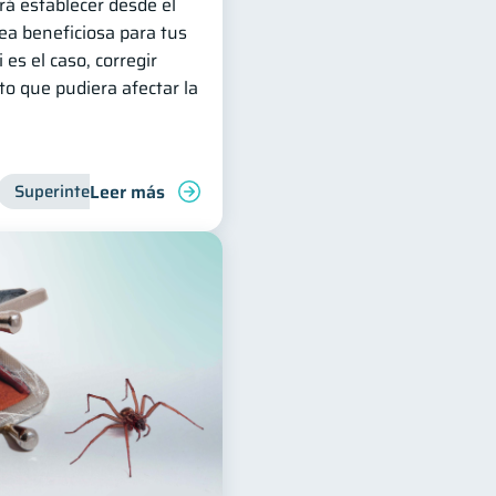
irá establecer desde el
sea beneficiosa para tus
 es el caso, corregir
o que pudiera afectar la
Leer más
Manejo de deudas
Superintendencia de Bancos
Finanzas familiares
Entidad financiera
Control de deud
Inclus