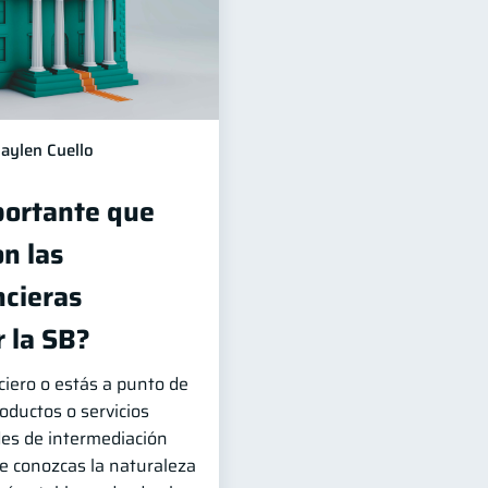
aylen Cuello
portante que
n las
ncieras
 la SB?
ciero o estás a punto de
roductos o servicios
des de intermediación
que conozcas la naturaleza