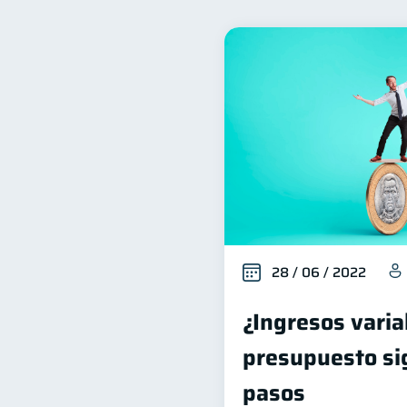
Bienestar financiero
22
Organización Financiera
10
Historial crediticio
Cib
6
Vacaciones
Cuenta Ab
2
Educación Financiera
1
Salud mental
ahorro
1
28 / 06 / 2022
¿Ingresos varia
presupuesto si
pasos