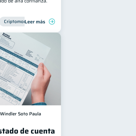
do de alta confianza.
Leer más
financiera
Criptomonedas
Finanzas para jóvenes
Manejo de deudas
Windler Soto Paula
estado de cuenta