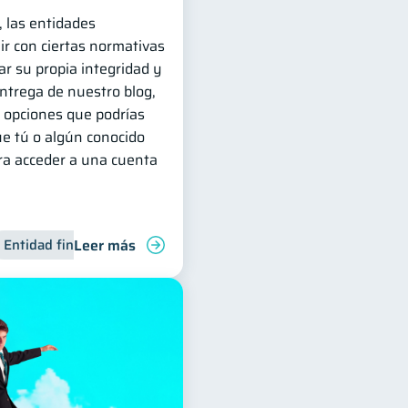
, las entidades
ir con ciertas normativas
r su propia integridad y
entrega de nuestro blog,
 opciones que podrías
ue tú o algún conocido
ara acceder a una cuenta
Leer más
para jóvenes
Entidad financiera
Manejo de deudas
Finanzas familiares