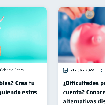
Seguridad financiera
Salud financiera
Productos fi
13
12
Deudas
Préstamos
Ahorro
Consejos
10
8
8
6
erseguridad
Derechos & Deberes
Superintendencia
5
4
andonada
Inversiones
Finanzas Personales
2
2
1
Fraudes
Mipymes
Información financiera
in
1
1
1
Retiro
Doble sueldo
Gasto responsable
1
1
1
1
Gabriela Geara
21 / 06 / 2022
bles? Crea tu
¿Dificultades p
guiendo estos
cuenta? Conoce
alternativas di