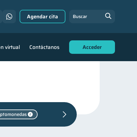
Agendar cita
Buscar
n virtual
Contáctanos
Acceder
iptomonedas
2
iera
31
financiera
22