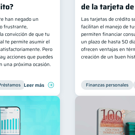
ito?
de la tarjeta de
e te han negado un
Las tarjetas de crédito 
o frustrante,
facilitan el manejo de tu
la convicción de que tu
permiten financiar cons
al te permite asumir el
un plazo de hasta 50 dí
atisfactoriamente. Pero
ofrecen ventajas en tér
 hay acciones que puedes
creación de un buen histo
en una próxima ocasión.
Leer más
Préstamos
Productos financieros
Deudas
Finanzas personales
Inclusión f