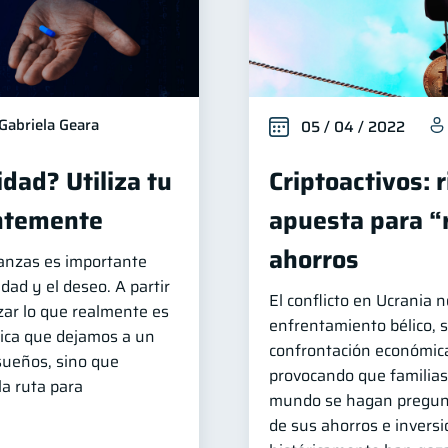
Gabriela Geara
05 / 04 / 2022
dad? Utiliza tu
Criptoactivos: 
entemente
apuesta para “
ahorros
nanzas es importante
idad y el deseo. A partir
El conflicto en Ucrania 
zar lo que realmente es
enfrentamiento bélico, 
lica que dejamos a un
confrontación económica
sueños, sino que
provocando que familias
la ruta para
mundo se hagan pregunt
de sus ahorros e inver