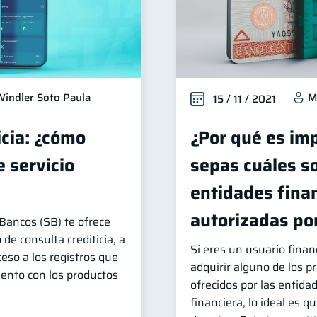
Windler Soto Paula
M
15 / 11 / 2021
icia: ¿cómo
¿Por qué es im
 servicio
sepas cuáles so
entidades fina
autorizadas por
Bancos (SB) te ofrece
 de consulta crediticia, a
Si eres un usuario finan
ceso a los registros que
adquirir alguno de los p
ento con los productos
ofrecidos por las entida
financiera, lo ideal es 