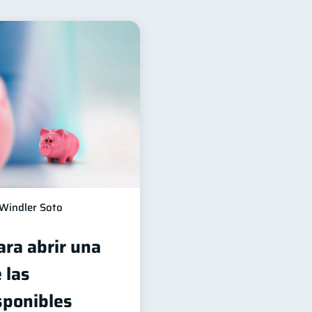
nancieros
11
Tarjeta de crédito
6
 de Bancos
4
Finanzas en Pareja
1
versiones
1
información financiera
1
Windler Soto
ara abrir una
 las
sponibles