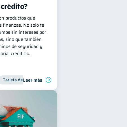
 crédito?
son productos que
s finanzas. No solo te
umos sin intereses por
as, sino que también
minos de seguridad y
rial crediticio.
Leer más
inanciera
Tarjeta de crédito
Inclusión financiera
Finanzas para j