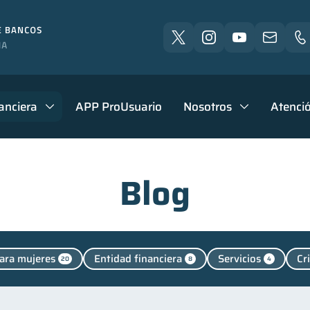
anciera
APP ProUsuario
Nosotros
Atenció
Blog
ara mujeres
Entidad financiera
Servicios
Cr
20
8
4
zas personales
Manejo de deudas
Educación financ
44
31
Control de deudas
Finanzas familiares
Inclusión 
30
25