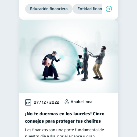
Educación financiera
Tarjeta de crédito
Entidad financiera
Finanzas
6
Ciberseguridad
5
Derechos & Deberes
4
Superintendencia de Bancos
4
Vacaciones
2
Cuenta Abandonada
2
Inversiones
2
Finanzas Personales
1
Finanzas en Pareja
1
Educación Financiera
1
Anabel Inoa
07 / 12 / 2022
Fraudes
Mipymes
1
1
¡No te duermas en los laureles! Cinco
Información financiera
1
consejos para proteger tus chelitos
inversiones
1
Las finanzas son una parte fundamental de
Salud mental
ahorro
nuestro día a día, por el alcance y gran
1
1