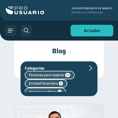
Acceder
Blog
Categorías
Finanzas para mujeres
20
Entidad financiera
8
Historial crediticio
6
Servicios
4
Criptomonedas
2
Cuenta Inactiva
1