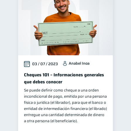
Finanzas personales
44
Manejo de deudas
31
Educación financiera
31
Finanzas para jóvenes
30
Control de deudas
30
Finanzas familiares
25
Anabel Inoa
03 / 07 / 2023
Inclusión financiera
22
Bienestar financiero
Cheques 101 – Informaciones generales
22
que debes conocer
Seguridad financiera
13
Se puede definir como cheque a una orden
Salud financiera
12
incondicional de pago, emitida por una persona
Productos financieros
física o jurídica (el librador), para que el banco o
11
entidad de intermediación financiera (el librado)
Organización Financiera
10
entregue una cantidad determinada de dinero
Deudas
Préstamos
a otra persona (el beneficiario).
10
8
Ahorro
Consejos
8
6