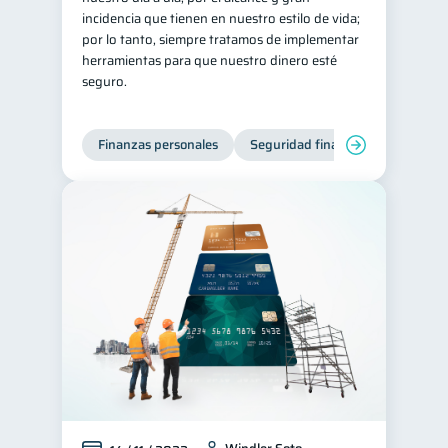
incidencia que tienen en nuestro estilo de vida;
Retiro
Doble sueldo
1
1
por lo tanto, siempre tratamos de implementar
herramientas para que nuestro dinero esté
Gasto responsable
1
seguro.
información financiera
1
Finanzas personales
Seguridad financiera
Cibers