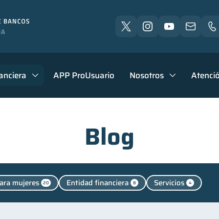
anciera
APP ProUsuario
Nosotros
Atenció
Blog
ara mujeres
Entidad financiera
Servicios
20
8
4
Criptomonedas
Cuenta Inactiva
Finanzas pe
4
2
1
cación financiera
Finanzas para jóvenes
Control 
31
30