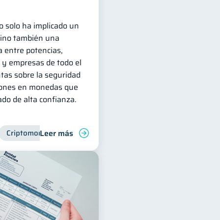
no solo ha implicado un
sino también una
 entre potencias,
 y empresas de todo el
as sobre la seguridad
siones en monedas que
do de alta confianza.
Leer más
financiera
Criptomonedas
Finanzas para jóvenes
Manejo de deudas