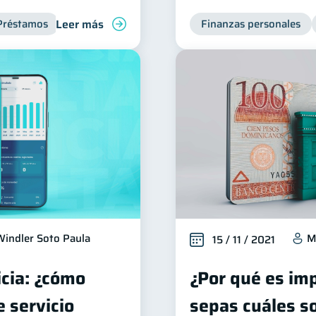
Leer más
Préstamos
Productos financieros
Deudas
Finanzas personales
Inclusión f
Windler Soto Paula
M
15 / 11 / 2021
icia: ¿cómo
¿Por qué es im
 servicio
sepas cuáles so