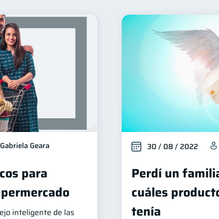
nclusión financiera
Bienestar financiero
Seguridad 
22
22
ctos financieros
Organización Financiera
Deudas
11
10
Tarjeta de crédito
Historial crediticio
Cibersegur
6
6
acaciones
Cuenta Abandonada
Inversiones
F
2
2
2
ucación Financiera
Fraudes
Mipymes
Inform
1
1
1
tal
ahorro
Retiro
Doble sueldo
Gasto
1
1
1
1
Gabriela Geara
30 / 08 / 2022
icos para
Perdí un famili
supermercado
cuáles product
tenía
jo inteligente de las