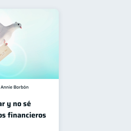
financiera
13
Préstamos
10
8
idad
5
inanzas Personales
1
ación financiera
1
 responsable
1
Annie Borbón
ar y no sé
os financieros