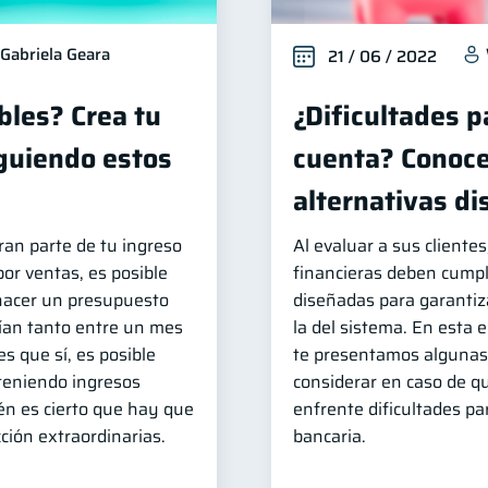
Gabriela Geara
21 / 06 / 2022
bles? Crea tu
¿Dificultades p
guiendo estos
cuenta? Conoce
alternativas di
ran parte de tu ingreso
Al evaluar a sus clientes
or ventas, es posible
financieras deben cumpl
hacer un presupuesto
diseñadas para garantiza
ían tanto entre un mes
la del sistema. En esta 
es que sí, es posible
te presentamos algunas
 teniendo ingresos
considerar en caso de q
én es cierto que hay que
enfrente dificultades p
ción extraordinarias.
bancaria.