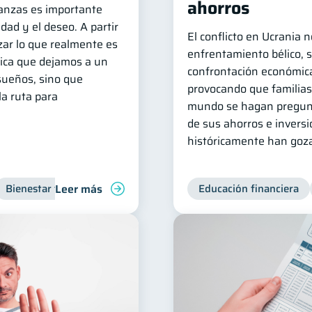
ahorros
nanzas es importante
idad y el deseo. A partir
El conflicto en Ucrania 
zar lo que realmente es
enfrentamiento bélico, 
lica que dejamos a un
confrontación económica
sueños, sino que
provocando que familias
la ruta para
mundo se hagan pregunt
de sus ahorros e inver
históricamente han goza
Leer más
Bienestar financiero
Organización Financiera
Educación financiera
Inclusión 