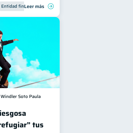
Leer más
para jóvenes
Entidad financiera
Manejo de deudas
Finanzas familiares
Windler Soto Paula
riesgosa
refugiar” tus