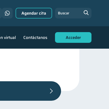
Agendar cita
Buscar
n virtual
Contáctanos
Acceder
rsonales
44
de deudas
30