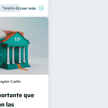
Leer más
inanciera
Tarjeta de crédito
Inclusión financiera
Finanzas para j
aylen Cuello
portante que
n las