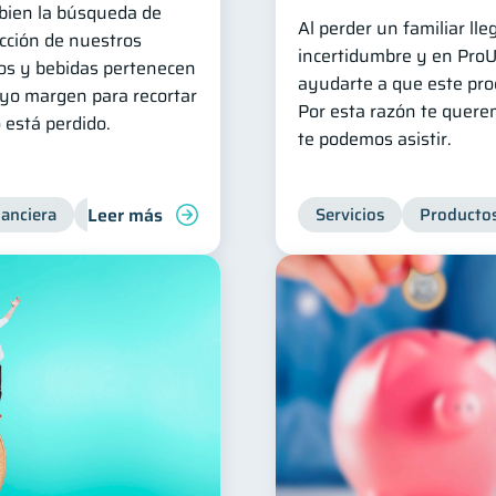
 bien la búsqueda de
Al perder un familiar l
ucción de nuestros
incertidumbre y en Pro
tos y bebidas pertenecen
ayudarte a que este proc
uyo margen para recortar
Por esta razón te quere
 está perdido.
te podemos asistir.
Leer más
nanciera
Finanzas para jóvenes
Manejo de deudas
Servicios
Productos
Fi