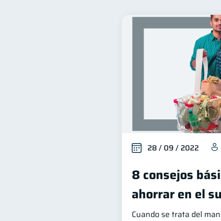
Finanzas familiares
I
25
Salud financiera
Produ
12
Ahorro
Consejos
8
6
Derechos & Deberes
V
4
Finanzas en Pareja
Ed
1
inversiones
Salud men
1
información financiera
1
28 / 09 / 2022
8 consejos bás
ahorrar en el 
Cuando se trata del mane