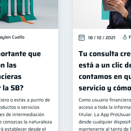
aylen Cuello
F
18 / 10 / 2021
portante que
Tu consulta cre
n las
está a un clic d
ncieras
contamos en qu
 la SB?
servicio y cóm
ciero o estás a punto de
Como usuario financiero
oductos o servicios
acceso a toda la informa
des de intermediación
titular. La App ProUsuar
ue conozcas la naturaleza
desde cualquier disposit
rá establecer desde el
mantenerte al tanto de l