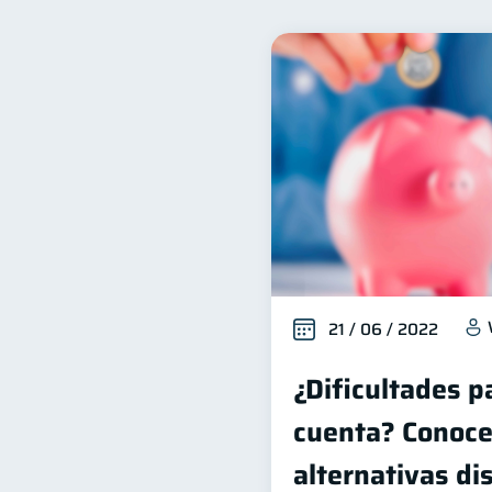
Bienestar financiero
22
Organización Financiera
10
Historial crediticio
Cib
6
Superintendencia de Bancos
Finanzas Personales
F
1
Información financiera
1
información financiera
1
21 / 06 / 2022
¿Dificultades p
cuenta? Conoce
alternativas di