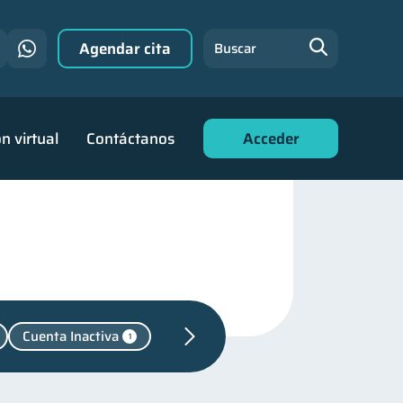
Agendar cita
Buscar
n virtual
Contáctanos
Acceder
Cuenta Inactiva
1
ra
31
financiera
22