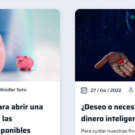
Seguridad financiera
Salud financiera
Productos fi
13
12
Deudas
Préstamos
Ahorro
Consejos
10
8
8
6
erseguridad
Servicios
Derechos & Deberes
5
4
4
Vacaciones
Cuenta Abandonada
Inversiones
4
2
2
inanzas en Pareja
Educación Financiera
Fraudes
1
1
1
inversiones
ahorro
Retiro
Doble sueldo
1
1
1
1
Windler Soto
27 / 04 / 2022
ara abrir una
¿Deseo o necesi
 las
dinero intelig
sponibles
Para cuidar nuestras fi