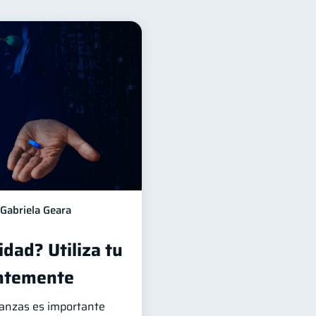
nancieros
11
Tarjeta de crédito
6
2
Mipymes
1
Gasto responsable
1
Gabriela Geara
dad? Utiliza tu
entemente
nanzas es importante