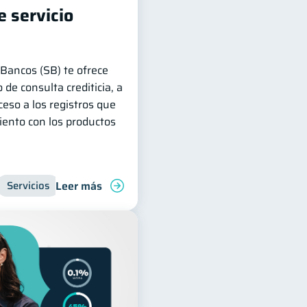
 servicio
Bancos (SB) te ofrece
 de consulta crediticia, a
ceso a los registros que
ento con los productos
Leer más
venes
Servicios
Manejo de deudas
Inclusión financiera
Finanzas familiares
Finanzas para jóvenes
Control