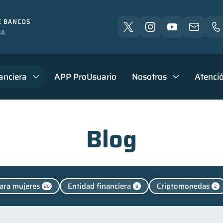
anciera
APP ProUsuario
Nosotros
Atenció
Blog
ara mujeres
Entidad financiera
Criptomonedas
20
8
2
 personales
Manejo de deudas
Educación financie
44
31
Control de deudas
Finanzas familiares
Inclusión 
30
25