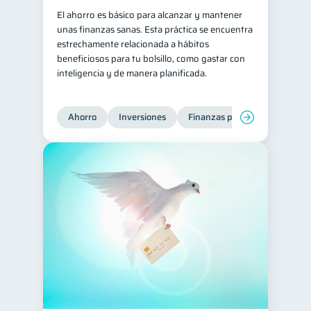
El ahorro es básico para alcanzar y mantener
Retiro
Doble sueldo
1
1
unas finanzas sanas. Esta práctica se encuentra
Gasto responsable
estrechamente relacionada a hábitos
1
beneficiosos para tu bolsillo, como gastar con
información financiera
1
inteligencia y de manera planificada.
Ahorro
Inversiones
Finanzas para jóvenes
Fi