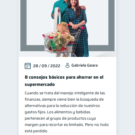
Manejo de deudas
31
Educación financiera
31
Finanzas para jóvenes
30
Control de deudas
30
Finanzas familiares
25
Inclusión financiera
22
Gabriela Geara
28 / 09 / 2022
Bienestar financiero
22
Seguridad financiera
8 consejos básicos para ahorrar en el
13
supermercado
Salud financiera
12
Cuando se trata del manejo inteligente de las
Productos financieros
11
finanzas, siempre viene bien la búsqueda de
Organización Financiera
alternativas para la reducción de nuestros
10
gastos fijos. Los alimentos y bebidas
Deudas
Préstamos
10
8
pertenecen al grupo de productos cuyo
Consejos
margen para recortar es limitado. Pero no todo
6
está perdido.
Tarjeta de crédito
6