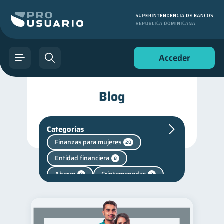
Acceder
Blog
Categorías
Finanzas para mujeres
20
Entidad financiera
8
Ahorro
Criptomonedas
8
2
Cuenta Inactiva
1
Fraudes
Salud mental
1
1
Finanzas personales
44