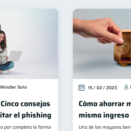
nclusión financiera
Seguridad financiera
Salud fina
22
13
Organización Financiera
Deudas
Préstamos
10
10
8
édito
Historial crediticio
Ciberseguridad
Ser
6
6
5
uperintendencia de Bancos
Vacaciones
Cuenta Aba
4
2
Personales
Finanzas en Pareja
Educación Financier
1
1
inversiones
ahorro
Retiro
Doble sueldo
1
1
1
1
Windler Soto
15 / 02 / 2023
 Cinco consejos
Cómo ahorrar m
itar el phishing
mismo ingreso
do por completo la forma
Uno de los mayores bene