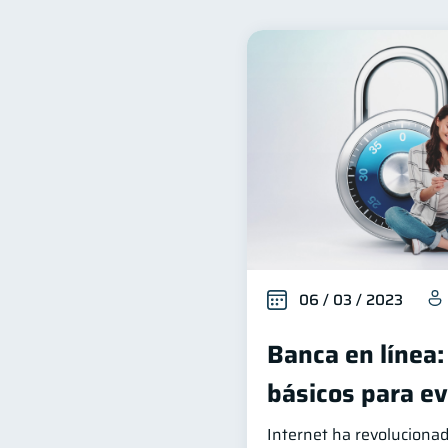
Finanzas familiares
I
25
Productos financieros
11
Consejos
Tarjeta de cr
6
Derechos & Deberes
S
4
Inversiones
Finanzas 
2
Información financiera
1
información financiera
1
06 / 03 / 2023
Banca en línea:
básicos para ev
Internet ha revoluciona