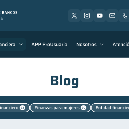
anciera
APP ProUsuario
Nosotros
Atenció
Blog
financiero
Finanzas para mujeres
Entidad financie
22
20
 Inactiva
Fraudes
Salud mental
Finanzas pe
1
1
1
cación financiera
Finanzas para jóvenes
Control 
31
30