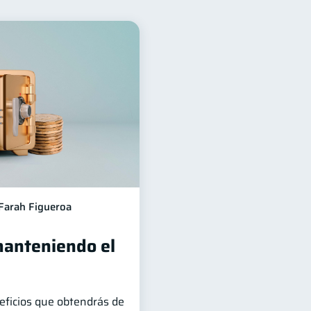
nciera
12
Ahorro
8
vicios
4
ndonada
2
a
Mipymes
1
1
Gasto responsable
1
Farah Figueroa
anteniendo el
ficios que obtendrás de