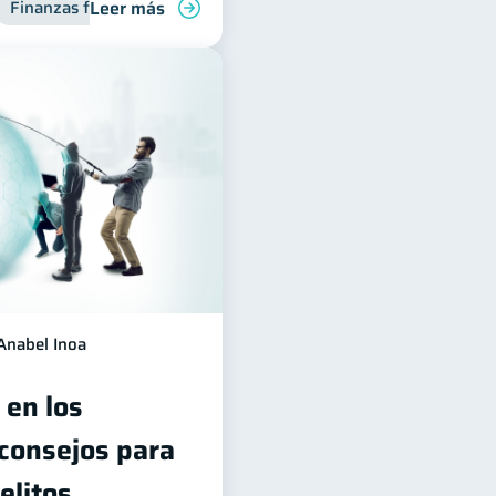
Leer más
Finanzas familiares
Anabel Inoa
 en los
 consejos para
elitos