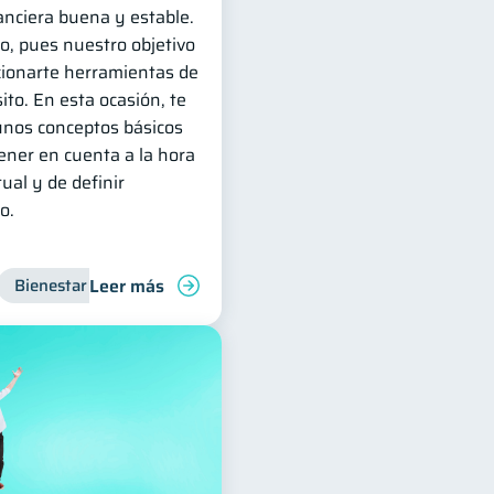
nciera buena y estable.
do, pues nuestro objetivo
cionarte herramientas de
ito. En esta ocasión, te
unos conceptos básicos
ener en cuenta a la hora
ual y de definir
o.
Leer más
nanzas familiares
Bienestar financiero
Control de deudas
Finanzas para mujer