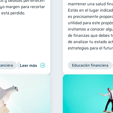
tos y bebidas pertenecen
mantener una salud fina
uyo margen para recortar
Estás en el lugar indica
 está perdido.
es precisamente propor
utilidad para este propós
invitamos a conocer alg
de finanzas que debes t
de analizar tu estado act
estrategias para el futur
Leer más
nanciera
Finanzas para jóvenes
Manejo de deudas
Educación financiera
Fi