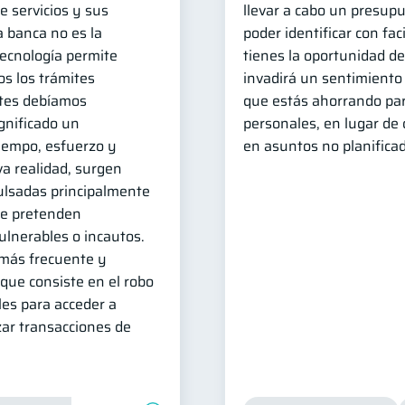
e servicios y sus
llevar a cabo un presup
a banca no es la
poder identificar con fa
tecnología permite
tienes la oportunidad de
dos los trámites
invadirá un sentimiento
ntes debíamos
que estás ahorrando par
gnificado un
personales, en lugar de
tiempo, esfuerzo y
en asuntos no planifica
a realidad, surgen
lsadas principalmente
ue pretenden
ulnerables o incautos.
más frecuente y
 que consiste en el robo
les para acceder a
zar transacciones de