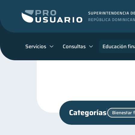
Servicios
Consultas
Educación fin
Categorías
Bienestar 
Criptomonedas
Cuenta
2
Manejo de deudas
Edu
31