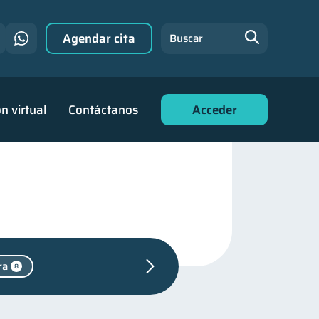
Agendar cita
Buscar
n virtual
Contáctanos
Acceder
ra
8
rsonales
44
de deudas
30