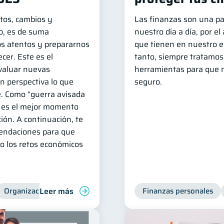
tos, cambios y
Las finanzas son una p
to, es de suma
nuestro día a día, por el
s atentos y prepararnos
que tienen en nuestro est
cer. Este es el
tanto, siempre tratamo
valuar nuevas
herramientas para que n
n perspectiva lo que
seguro.
. Como “guerra avisada
 es el mejor momento
ión. A continuación, te
endaciones para que
to los retos económicos
Leer más
Organización Financiera
Educación financiera
Finanzas personales
Consejos