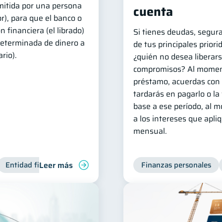
mitida por una persona
cuenta
dor), para que el banco o
 financiera (el librado)
Si tienes deudas, segur
eterminada de dinero a
de tus principales priori
rio).
¿quién no desea liberars
compromisos? Al momen
préstamo, acuerdas con 
tardarás en pagarlo o la
base a ese período, al 
a los intereses que apli
mensual.
Leer más
Entidad financiera
Finanzas personales
Finanzas personales
Bienestar finan