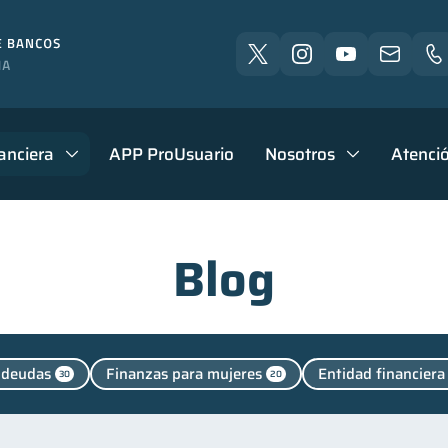
anciera
APP ProUsuario
Nosotros
Atenció
Blog
 deudas
Finanzas para mujeres
Entidad financiera
30
20
es
Salud mental
Finanzas personales
Manej
1
1
44
Finanzas para jóvenes
Finanzas familiares
Inclusió
30
25