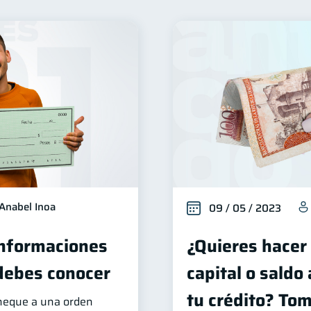
Seguridad financiera
Salud financiera
Productos fi
13
12
Deudas
Préstamos
Ahorro
Consejos
10
8
8
6
erseguridad
Servicios
Derechos & Deberes
5
4
4
Vacaciones
Cuenta Abandonada
Inversiones
4
2
2
inanzas en Pareja
Educación Financiera
Mipymes
1
1
inversiones
ahorro
Retiro
Doble sueldo
1
1
1
1
Anabel Inoa
09 / 05 / 2023
Informaciones
¿Quieres hacer
debes conocer
capital o saldo
tu crédito? To
cheque a una orden