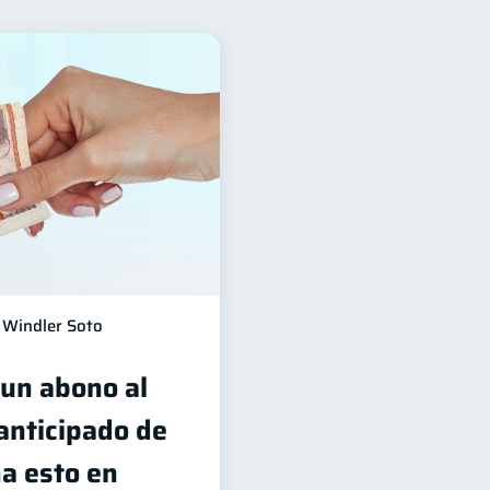
nancieros
11
Tarjeta de crédito
6
2
1
Gasto responsable
1
Windler Soto
 un abono al
 anticipado de
ma esto en