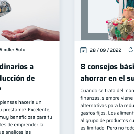
Windler Soto
28 / 09 / 2022
dinarios a
8 consejos bás
ducción de
ahorrar en el 
?
Cuando se trata del mane
finanzas, siempre viene
y piensas hacerle un
alternativas para la red
tu préstamo? Excelente,
gastos fijos. Los alimen
 muy beneficiosa para tu
al grupo de productos c
ntes de emprender la
es limitado. Pero no tod
ue analices las