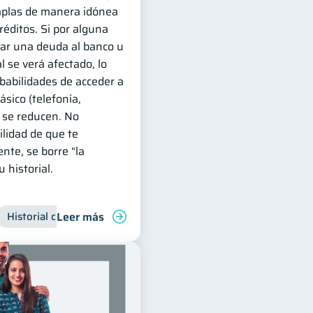
mplas de manera idónea
réditos. Si por alguna
ar una deuda al banco u
l se verá afectado, lo
obabilidades de acceder a
ásico (telefonía,
) se reducen. No
ilidad de que te
nte, se borre “la
 historial.
Leer más
ra
Historial crediticio
Finanzas para jóvenes
Manejo de deudas
Manejo de deudas
Control de deuda
Finanzas