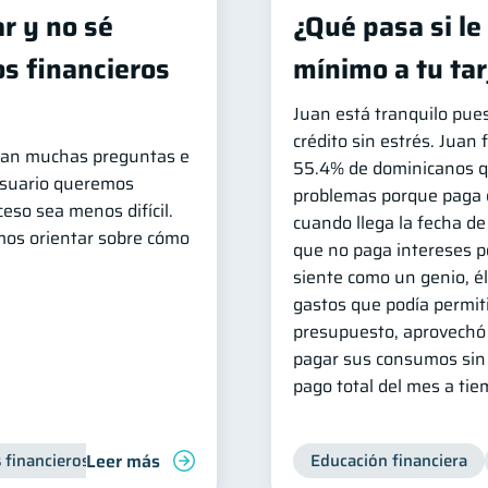
ar y no sé
¿Qué pasa si le
s financieros
mínimo a tu tar
Juan está tranquilo pue
crédito sin estrés. Juan 
legan muchas preguntas e
55.4% de dominicanos qu
Usuario queremos
problemas porque paga e
eso sea menos difícil.
cuando llega la fecha de
mos orientar sobre cómo
que no paga intereses po
siente como un genio, él 
gastos que podía permit
presupuesto, aprovechó l
pagar sus consumos sin 
pago total del mes a tie
Leer más
 financieros
Inclusión financiera
Finanzas para jóvenes
Educación financiera