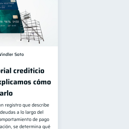
indler Soto
rial crediticio
xplicamos cómo
arlo
 un registro que describe
eudas a lo largo del
 comportamiento de pago
mación, se determina qué