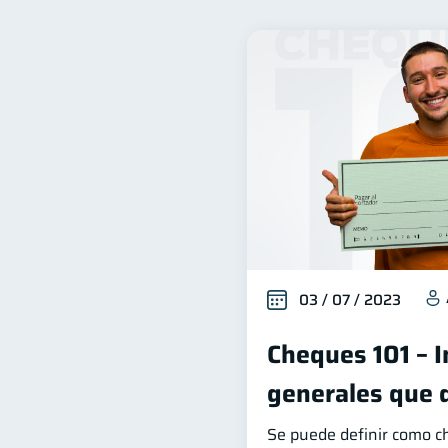
Bienestar financiero
22
Organización Financiera
10
Historial crediticio
Cib
6
Superintendencia de Bancos
Finanzas Personales
F
1
Información financiera
1
información financiera
1
03 / 07 / 2023
Cheques 101 – 
generales que 
Se puede definir como 