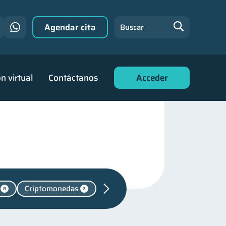
Agendar cita
Buscar
n virtual
Contáctanos
Acceder
Criptomonedas
8
2
o de deudas
31
n financiera
22