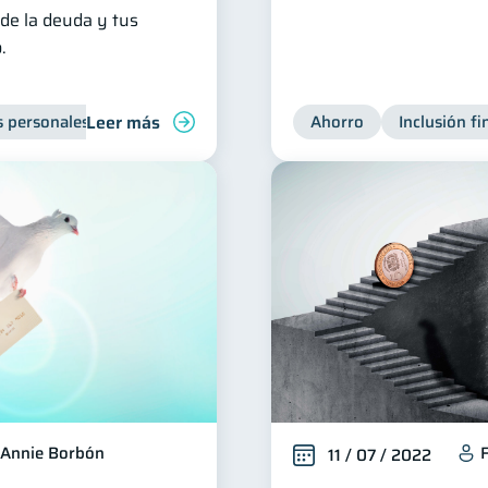
 de la deuda y tus
.
Leer más
s personales
Finanzas para jóvenes
Ahorro
Manejo de deudas
Inclusión fi
Annie Borbón
11 / 07 / 2022