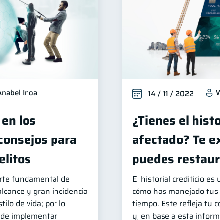
Anabel Inoa
W
14 / 11 / 2022
 en los
¿Tienes el histo
 consejos para
afectado? Te e
elitos
puedes restaur
arte fundamental de
El historial crediticio es
 alcance y gran incidencia
cómo has manejado tus d
ilo de vida; por lo
tiempo. Este refleja tu
 de implementar
y, en base a esta infor