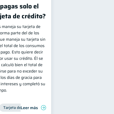
 pagas solo el
jeta de crédito?
s maneja su tarjeta de
forma parte del de los
e maneja su tarjeta sin
l total de los consumos
 pago. Esto quiere decir
r usar su crédito. Él se
calculó bien el total de
irse para no exceder su
os días de gracia para
intereses y completó su
mpo.
Leer más
Tarjeta de crédito
Manejo de deudas
Deudas
Finanzas familiares
Manejo de deudas
Control de de
Contr