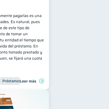
amente pagarlas es una
dades. Es natural, pues
e de este tipo de
to de tomar un
tu entidad el tiempo que
 vida del préstamo. En
monto tomado prestado y
quen, se fijará una cuota
Leer más
ciero
Préstamos
Productos financieros
Finanzas para jóvene