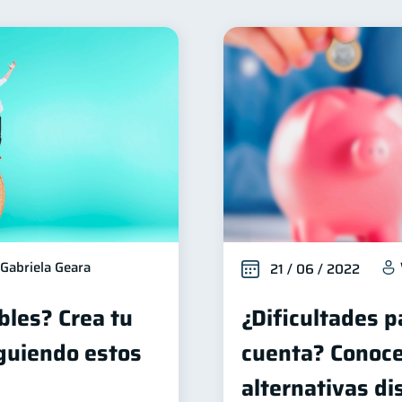
nclusión financiera
Bienestar financiero
Seguridad 
22
22
ctos financieros
Organización Financiera
Deudas
11
10
Tarjeta de crédito
Historial crediticio
Cibersegur
6
6
uperintendencia de Bancos
Vacaciones
Inversiones
4
2
inanzas en Pareja
Educación Financiera
Mipymes
1
1
inversiones
ahorro
Retiro
Doble sueldo
1
1
1
1
Gabriela Geara
21 / 06 / 2022
bles? Crea tu
¿Dificultades p
guiendo estos
cuenta? Conoce
alternativas di