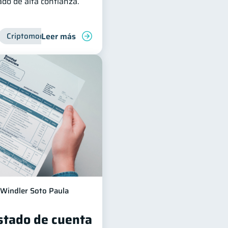
do de alta confianza.
Leer más
financiera
Criptomonedas
Finanzas para jóvenes
Manejo de deudas
Windler Soto Paula
estado de cuenta