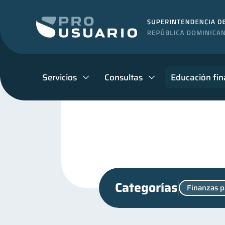
Servicios
Consultas
Educación fin
Categorías
Finanzas p
Cuenta Abandonada
C
2
Manejo de deudas
Edu
31