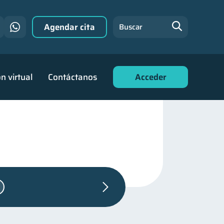
Agendar cita
Buscar
n virtual
Contáctanos
Acceder
as personales
44
de deudas
30