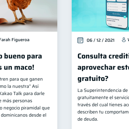
Farah Figueroa
06 / 12 / 2021
o bueno para
Consulta credit
s un maco!
aprovechar este
gratuito?
tren para que ganen
mo la nuestra” Así
La Superintendencia de 
Kakao Talk para darle
gratuitamente el servicio
ue más personas
través del cual tienes ac
o negocio piramidal que
describen tu comportami
e dominicanos desde el
de deuda.