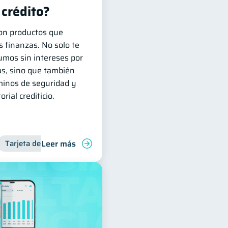
 crédito?
son productos que
s finanzas. No solo te
umos sin intereses por
as, sino que también
minos de seguridad y
rial crediticio.
Leer más
inanciera
Tarjeta de crédito
Inclusión financiera
Finanzas para j