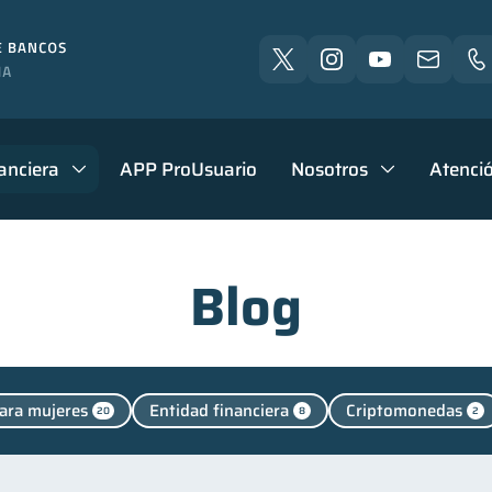
anciera
APP ProUsuario
Nosotros
Atenció
Blog
ara mujeres
Entidad financiera
Criptomonedas
20
8
2
uenta Inactiva
Fraudes
Salud mental
Finanz
1
1
1
cación financiera
Finanzas para jóvenes
Control 
31
30