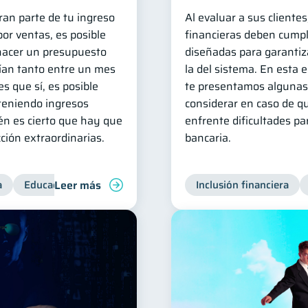
ran parte de tu ingreso
Al evaluar a sus clientes
or ventas, es posible
financieras deben cumpl
hacer un presupuesto
diseñadas para garantiza
ían tanto entre un mes
la del sistema. En esta 
es que sí, es posible
te presentamos algunas
 teniendo ingresos
considerar en caso de q
én es cierto que hay que
enfrente dificultades p
ción extraordinarias.
bancaria.
Leer más
a
Educación financiera
Inclusión financiera
Inclusión financiera
Finanzas 