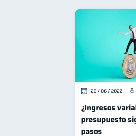
Finanzas familiares
I
25
Salud financiera
Produ
12
Ahorro
Consejos
8
6
Derechos & Deberes
S
4
Finanzas Personales
F
1
Información financiera
1
información financiera
1
28 / 06 / 2022
¿Ingresos varia
presupuesto si
pasos