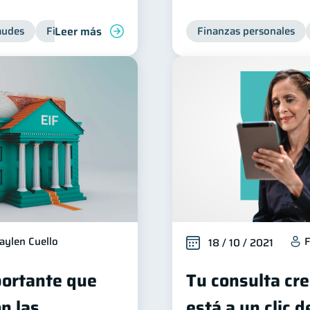
Leer más
audes
Finanzas personales
Finanzas personales
aylen Cuello
F
18 / 10 / 2021
portante que
Tu consulta cre
n las
está a un clic d