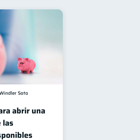
financiera
13
Préstamos
10
8
idad
Servicios
5
4
2
1
Gasto responsable
1
Windler Soto
ara abrir una
 las
sponibles