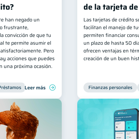
ito?
de la tarjeta de
e te han negado un
Las tarjetas de crédito 
o frustrante,
facilitan el manejo de tu
la convicción de que tu
permiten financiar cons
al te permite asumir el
un plazo de hasta 50 dí
atisfactoriamente. Pero
ofrecen ventajas en tér
 hay acciones que puedes
creación de un buen histo
en una próxima ocasión.
Leer más
Préstamos
Productos financieros
Deudas
Finanzas personales
Inclusión f