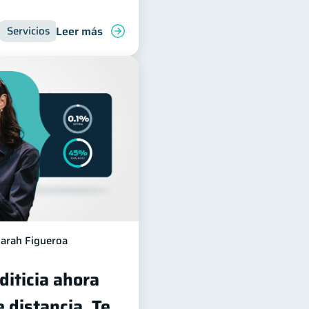
Leer más
Servicios
Inclusión financiera
Finanzas para jóvenes
arah Figueroa
diticia ahora
e distancia. Te