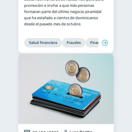
promoción e invitar a que más personas
Doble sueldo
1
formaran parte del último negocio piramidal
que ha estafado a cientos de dominicanos
Gasto responsable
1
desde el pasado mes de octubre.
información financiera
1
Salud financiera
Fraudes
Finanzas personales