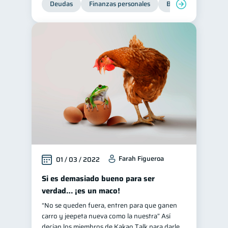
Deudas
Finanzas personales
Bienestar financiero
Historial crediticio
6
Ciberseguridad
5
Servicios
4
Derechos & Deberes
4
Superintendencia de Bancos
4
Vacaciones
2
Cuenta Abandonada
2
Inversiones
2
Cuenta Inactiva
1
Farah Figueroa
01 / 03 / 2022
Finanzas Personales
1
Finanzas en Pareja
Si es demasiado bueno para ser
1
verdad… ¡es un maco!
Educación Financiera
1
“No se queden fuera, entren para que ganen
Información financiera
1
carro y jeepeta nueva como la nuestra” Así
Salud mental
ahorro
decían los miembros de Kakao Talk para darle
1
1