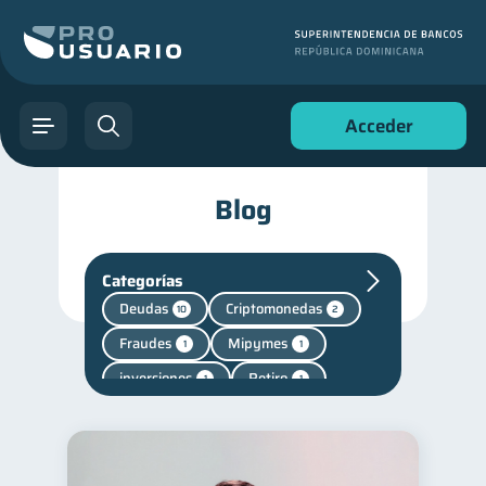
Acceder
Blog
Categorías
Deudas
Criptomonedas
10
2
Fraudes
Mipymes
1
1
inversiones
Retiro
1
1
Finanzas personales
44
Manejo de deudas
31
Educación financiera
31