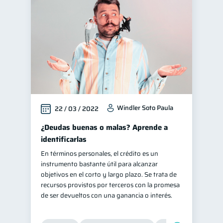
Finanzas para jóvenes
30
Control de deudas
30
Finanzas familiares
25
Inclusión financiera
22
Bienestar financiero
22
Finanzas para mujeres
20
Windler Soto Paula
22 / 03 / 2022
Seguridad financiera
13
Salud financiera
¿Deudas buenas o malas? Aprende a
12
identificarlas
Productos financieros
11
En términos personales, el crédito es un
Organización Financiera
10
instrumento bastante útil para alcanzar
Entidad financiera
objetivos en el corto y largo plazo. Se trata de
8
recursos provistos por terceros con la promesa
Préstamos
Ahorro
8
8
de ser devueltos con una ganancia o interés.
Consejos
6
Tarjeta de crédito
6