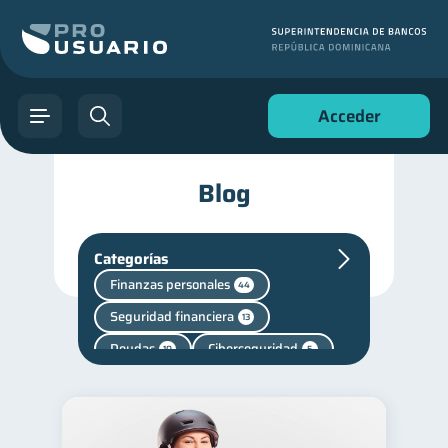
Acceder
Blog
Categorías
Finanzas personales
44
Seguridad financiera
13
Deudas
Ciberseguridad
10
5
Finanzas en Pareja
1
Fraudes
inversiones
1
1
Manejo de deudas
31