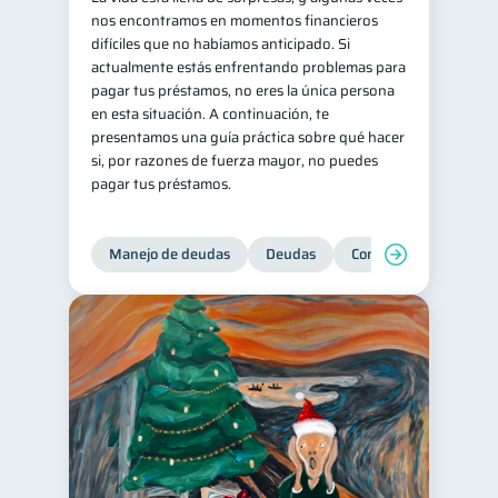
nos encontramos en momentos financieros
Retiro
Doble sueldo
1
1
difíciles que no habíamos anticipado. Si
actualmente estás enfrentando problemas para
Gasto responsable
1
pagar tus préstamos, no eres la única persona
información financiera
1
en esta situación. A continuación, te
presentamos una guía práctica sobre qué hacer
si, por razones de fuerza mayor, no puedes
pagar tus préstamos.
Manejo de deudas
Deudas
Control de deudas