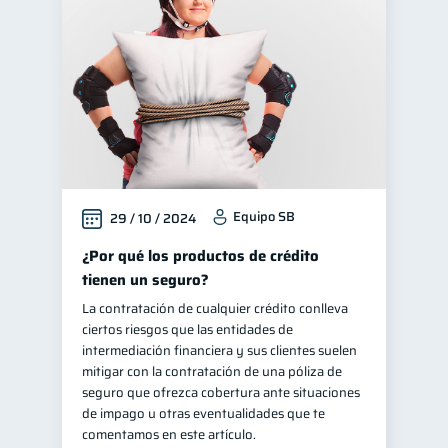
Educación financiera
31
Finanzas para jóvenes
30
Control de deudas
30
Finanzas familiares
25
Inclusión financiera
22
Bienestar financiero
22
Equipo SB
29 / 10 / 2024
Finanzas para mujeres
20
Salud financiera
¿Por qué los productos de crédito
12
tienen un seguro?
Productos financieros
11
La contratación de cualquier crédito conlleva
Organización Financiera
10
ciertos riesgos que las entidades de
Entidad financiera
intermediación financiera y sus clientes suelen
8
mitigar con la contratación de una póliza de
Préstamos
Ahorro
8
8
seguro que ofrezca cobertura ante situaciones
Consejos
de impago u otras eventualidades que te
6
comentamos en este artículo.
Tarjeta de crédito
6