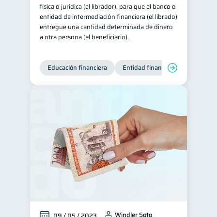
física o jurídica (el librador), para que el banco o
entidad de intermediación financiera (el librado)
entregue una cantidad determinada de dinero
a otra persona (el beneficiario).
Educación financiera
Entidad financiera
Finanzas
Windler Soto
09 / 05 / 2023