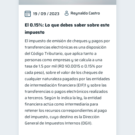
Salud mental
ahorro
1
1
Reynaldo Castro
19 / 09 / 2023
Retiro
Doble sueldo
1
1
El 0.15%: Lo que debes saber sobre este
Gasto responsable
1
impuesto
información financiera
1
El impuesto de emisión de cheques y pagos por
transferencias electrónicas es una disposición
del Código Tributario, que aplica tanto a
personas como empresas y se calcula a una
tasa de 1.5 por mil (RD $0.0015 o 0.15% por
cada peso), sobre el valor de los cheques de
cualquier naturaleza pagados por las entidades
de intermediación financiera (EIF)1 y sobre las
transferencias o pagos electrónicos realizados
a terceros. Según lo indica la ley, la entidad
financiera actúa como intermediaria para
retener los recursos correspondientes al pago
del impuesto, cuyo destino es la Dirección
General de Impuestos Internos (DGII).