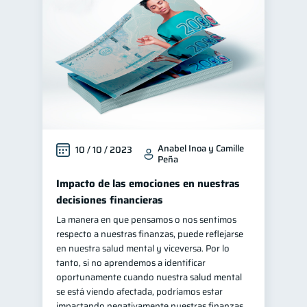
inversiones
1
Educación financiera
31
Finanzas para jóvenes
30
Control de deudas
30
Finanzas familiares
25
Inclusión financiera
22
Anabel Inoa y Camille
10 / 10 / 2023
Bienestar financiero
22
Peña
Finanzas para mujeres
20
Impacto de las emociones en nuestras
Seguridad financiera
13
decisiones financieras
Salud financiera
La manera en que pensamos o nos sentimos
12
respecto a nuestras finanzas, puede reflejarse
Productos financieros
11
en nuestra salud mental y viceversa. Por lo
Organización Financiera
tanto, si no aprendemos a identificar
10
oportunamente cuando nuestra salud mental
Deudas
10
se está viendo afectada, podríamos estar
Entidad financiera
impactando negativamente nuestras finanzas,
8