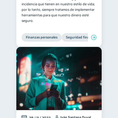
incidencia que tienen en nuestro estilo de vida;
por lo tanto, siempre tratamos de implementar
herramientas para que nuestro dinero esté
seguro.
Finanzas personales
Seguridad financiera
Cibers
Iván Santana Duval
28 / 11 / 2022