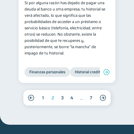
Si por alguna razón has dejado de pagar una
deuda al banco u otra empresa, tu historial se
verá afectado, lo que significa que las
probabilidades de acceder a un préstamo o
servicio básico (telefonía, electricidad, entre
otros) se reducen. No obstante, existe la
posibilidad de que te recuperes y,
posteriormente, se borre “la mancha” de
impago de tu historial.
Finanzas personales
Historial crediticio
Manejo de
1
2
3
4
7