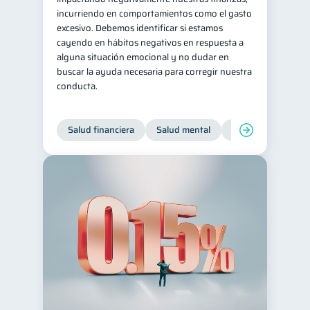
incurriendo en comportamientos como el gasto
Préstamos
Ahorro
8
8
excesivo. Debemos identificar si estamos
Tarjeta de crédito
cayendo en hábitos negativos en respuesta a
6
alguna situación emocional y no dudar en
Historial crediticio
6
buscar la ayuda necesaria para corregir nuestra
conducta.
Ciberseguridad
5
Servicios
4
Salud financiera
Salud mental
Inclusión financier
Derechos & Deberes
4
Vacaciones
2
Criptomonedas
2
Inversiones
2
Finanzas Personales
1
Finanzas en Pareja
1
Educación Financiera
1
Fraudes
Mipymes
1
1
Información financiera
1