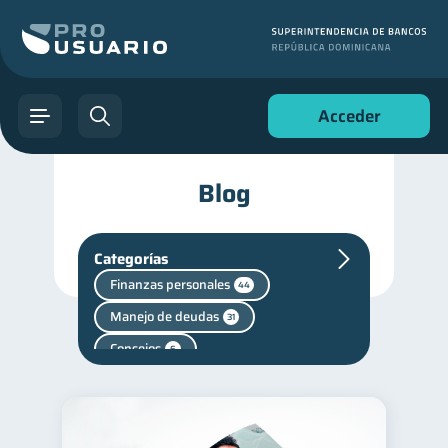
Acceder
Blog
Categorías
Finanzas personales
44
Manejo de deudas
31
Consejos
6
Superintendencia de Bancos
4
Cuenta Abandonada
2
Cuenta Inactiva
1