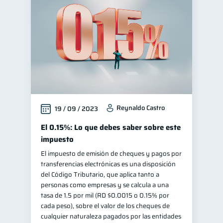
Finanzas para jóvenes
30
Finanzas familiares
25
Inclusión financiera
22
Bienestar financiero
22
Finanzas para mujeres
20
Seguridad financiera
13
Reynaldo Castro
19 / 09 / 2023
Productos financieros
11
Organización Financiera
El 0.15%: Lo que debes saber sobre este
10
impuesto
Deudas
10
El impuesto de emisión de cheques y pagos por
Entidad financiera
8
transferencias electrónicas es una disposición
Préstamos
Consejos
del Código Tributario, que aplica tanto a
8
6
personas como empresas y se calcula a una
Tarjeta de crédito
6
tasa de 1.5 por mil (RD $0.0015 o 0.15% por
Historial crediticio
cada peso), sobre el valor de los cheques de
6
cualquier naturaleza pagados por las entidades
Ciberseguridad
5