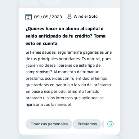
Salud mental
ahorro
1
1
Windler Soto
09 / 05 / 2023
Retiro
Doble sueldo
1
1
¿Quieres hacer un abono al capital o
Gasto responsable
1
saldo anticipado de tu crédito? Toma
información financiera
1
esto en cuenta
Si tienes deudas, seguramente pagarlas es una
de tus principales prioridades. Es natural, pues
¿quién no desea liberarse de este tipo de
compromisos? Al momento de tomar un
préstamo, acuerdas con tu entidad el tiempo
que tardarás en pagarlo o la vida del préstamo.
En base a ese período, al monto tomado
prestado y a los intereses que apliquen, se
fijará una cuota mensual.
Finanzas personales
Préstamos
Productos financi