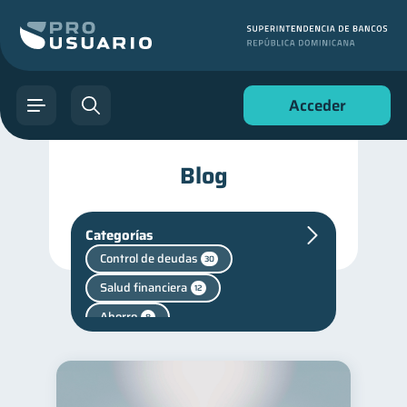
Acceder
Blog
Categorías
Control de deudas
30
Salud financiera
12
Ahorro
8
Finanzas personales
44
Manejo de deudas
31
Educación financiera
31