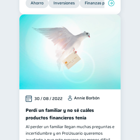
Ahorro
Inversiones
Finanzas para jóvenes
Fi
Annie Borbón
30 / 08 / 2022
Perdí un familiar y no sé cuáles
productos financieros tenía
Al perder un familiar llegan muchas preguntas e
incertidumbre y en ProUsuario queremos
ayudarte a que este proceso sea menos difícil.