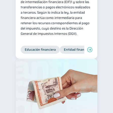
de intermediación financiera (EIF)1 y sobre las
transferencias o pagos electrónicos realizados
Servicios
4
a terceros. Según lo indica la ley, la entidad
Derechos & Deberes
4
financiera actúa como intermediaria para
retener los recursos correspondientes al pago
Superintendencia de Bancos
4
del impuesto, cuyo destino es la Dirección
Vacaciones
2
General de Impuestos Internos (DGII).
Criptomonedas
2
Cuenta Abandonada
2
Educación financiera
Entidad financiera
Producto
Inversiones
2
Cuenta Inactiva
1
Finanzas Personales
1
Finanzas en Pareja
1
Educación Financiera
1
Fraudes
Mipymes
1
1
Información financiera
1
inversiones
1