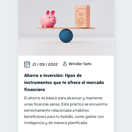
Finanzas para jóvenes
30
Control de deudas
30
Finanzas familiares
25
Inclusión financiera
22
Bienestar financiero
22
Finanzas para mujeres
20
Windler Soto
21 / 09 / 2022
Seguridad financiera
13
Productos financieros
Ahorro e inversión: tipos de
11
instrumentos que te ofrece el mercado
Organización Financiera
10
financiero
Deudas
Préstamos
10
8
El ahorro es básico para alcanzar y mantener
Consejos
6
unas finanzas sanas. Esta práctica se encuentra
estrechamente relacionada a hábitos
Tarjeta de crédito
6
beneficiosos para tu bolsillo, como gastar con
Historial crediticio
inteligencia y de manera planificada.
6
Ciberseguridad
5