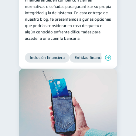
financieras deben cumplir con ciertas
normativas diseñadas para garantizar su propia
Salud mental
ahorro
1
1
integridad y la del sistema. En esta entrega de
Retiro
Doble sueldo
nuestro blog, te presentamos algunas opciones
1
1
que podrías considerar en caso de que tú o
Gasto responsable
1
algún conocido enfrente dificultades para
información financiera
acceder a una cuenta bancaria.
1
Inclusión financiera
Entidad financiera