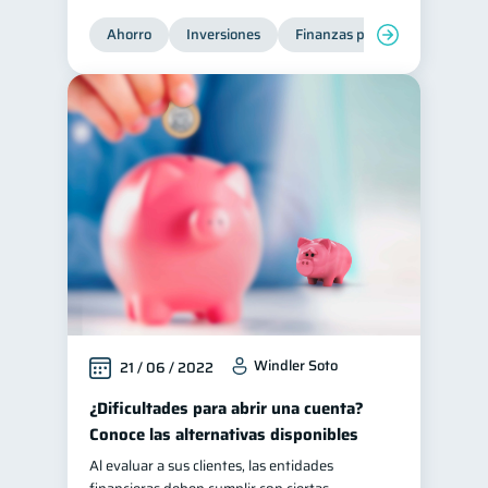
Servicios
Ahorro
Inversiones
Finanzas para jóvenes
Fi
4
Derechos & Deberes
4
Superintendencia de Bancos
4
Vacaciones
2
Criptomonedas
2
Cuenta Abandonada
2
Inversiones
2
Cuenta Inactiva
1
Finanzas Personales
1
Finanzas en Pareja
1
Windler Soto
21 / 06 / 2022
Educación Financiera
1
¿Dificultades para abrir una cuenta?
Fraudes
Mipymes
1
1
Conoce las alternativas disponibles
Información financiera
1
Al evaluar a sus clientes, las entidades
inversiones
1