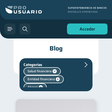
Acceder
Blog
Categorías
Salud financiera
12
Entidad financiera
8
Ahorro
8
Finanzas personales
44
Manejo de deudas
31
Educación financiera
31