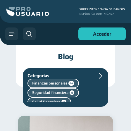
Acceder
Blog
Categorías
Finanzas personales
44
Seguridad financiera
13
Salud financiera
12
Entidad financiera
8
Superintendencia de Bancos
4
Cuenta Abandonada
2