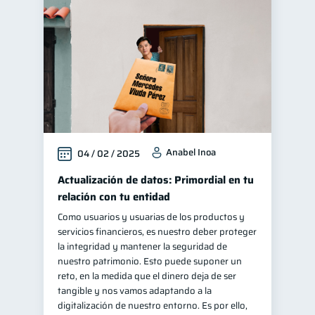
Cuenta Inactiva
1
Manejo de deudas
31
Educación financiera
31
Finanzas para jóvenes
30
Control de deudas
30
Finanzas familiares
25
Anabel Inoa
04 / 02 / 2025
Inclusión financiera
22
Bienestar financiero
Actualización de datos: Primordial en tu
22
relación con tu entidad
Finanzas para mujeres
20
Como usuarios y usuarias de los productos y
Productos financieros
11
servicios financieros, es nuestro deber proteger
Organización Financiera
la integridad y mantener la seguridad de
10
nuestro patrimonio. Esto puede suponer un
Deudas
Préstamos
10
8
reto, en la medida que el dinero deja de ser
Ahorro
Consejos
tangible y nos vamos adaptando a la
8
6
digitalización de nuestro entorno. Es por ello,
Tarjeta de crédito
6