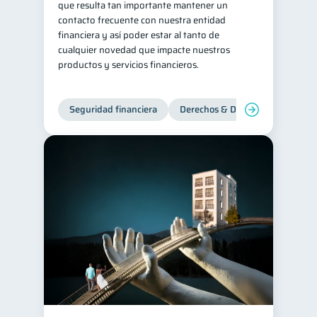
que resulta tan importante mantener un
contacto frecuente con nuestra entidad
Historial crediticio
6
financiera y así poder estar al tanto de
Ciberseguridad
5
cualquier novedad que impacte nuestros
productos y servicios financieros.
Servicios
4
Derechos & Deberes
4
Seguridad financiera
Derechos & Deberes
Vacaciones
2
Criptomonedas
2
Inversiones
2
Finanzas Personales
1
Finanzas en Pareja
1
Educación Financiera
1
Fraudes
Mipymes
1
1
Información financiera
1
inversiones
1
Salud mental
ahorro
1
1