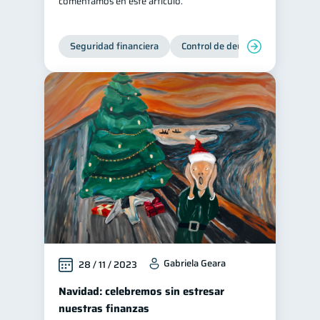
comentamos en este artículo.
Seguridad financiera
Control de deudas
Manejo d
Gabriela Geara
28 / 11 / 2023
Navidad: celebremos sin estresar
nuestras finanzas