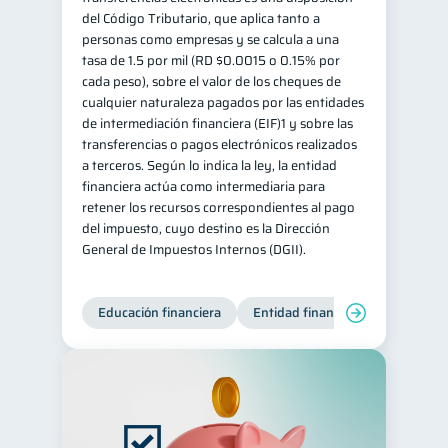
del Código Tributario, que aplica tanto a
personas como empresas y se calcula a una
tasa de 1.5 por mil (RD $0.0015 o 0.15% por
cada peso), sobre el valor de los cheques de
cualquier naturaleza pagados por las entidades
de intermediación financiera (EIF)1 y sobre las
transferencias o pagos electrónicos realizados
a terceros. Según lo indica la ley, la entidad
financiera actúa como intermediaria para
retener los recursos correspondientes al pago
del impuesto, cuyo destino es la Dirección
General de Impuestos Internos (DGII).
Educación financiera
Entidad financiera
Producto