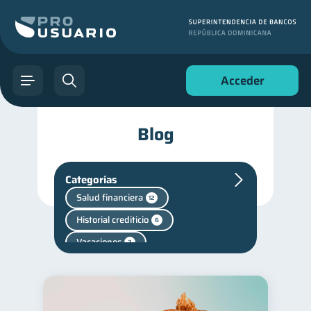
Acceder
Blog
Categorías
Salud financiera
12
Historial crediticio
6
Vacaciones
2
Finanzas personales
44
Manejo de deudas
31
Educación financiera
31