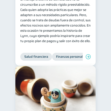
circunscribe a un método rígido preestablecido.
Salud mental
ahorro
1
1
Cada quien adopta las prácticas que mejor se
adapten a sus necesidades particulares. Pero,
Retiro
Doble sueldo
1
1
cuando se trata de deudas fuera de control, sus
Gasto responsable
1
efectos nocivos son ampliamente conocidos. En
esta ocasión te presentamos la historia de
información financiera
1
Lynn, cuyo ejemplo podría inspirarte para crear
tu propio plan de pagos y salir con éxito de ello.
Salud financiera
Finanzas personales
Deudas