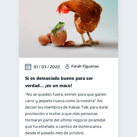
Finanzas para jóvenes
30
Control de deudas
30
Finanzas familiares
25
Inclusión financiera
22
Bienestar financiero
22
Finanzas para mujeres
20
Farah Figueroa
01 / 03 / 2022
Seguridad financiera
13
Productos financieros
Si es demasiado bueno para ser
11
verdad… ¡es un maco!
Organización Financiera
10
“No se queden fuera, entren para que ganen
Deudas
10
carro y jeepeta nueva como la nuestra” Así
Entidad financiera
decían los miembros de Kakao Talk para darle
8
promoción e invitar a que más personas
Préstamos
Ahorro
8
8
formaran parte del último negocio piramidal
Consejos
que ha estafado a cientos de dominicanos
6
desde el pasado mes de octubre.
Tarjeta de crédito
6