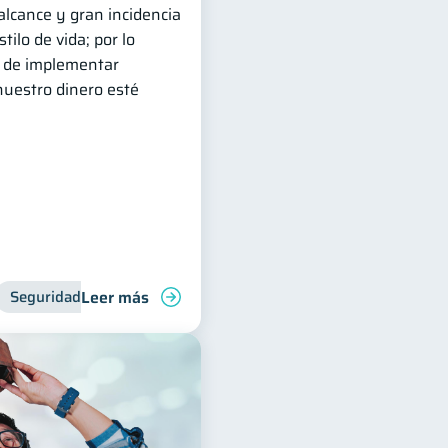
 alcance y gran incidencia
ilo de vida; por lo
s de implementar
uestro dinero esté
Leer más
s
Seguridad financiera
Manejo de deudas
Ciberseguridad
Finanzas familiares
Inclusión financie
Control de 