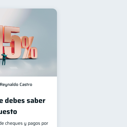
ización Financiera
10
6
 de Bancos
4
Finanzas en Pareja
1
versiones
1
información financiera
1
Reynaldo Castro
ue debes saber
uesto
de cheques y pagos por