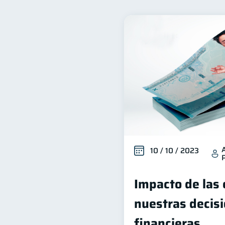
Finanzas para mujeres
20
Deudas
Entidad financ
10
Historial crediticio
Cib
6
Vacaciones
Cuenta Ab
2
Educación Financiera
1
Salud mental
ahorro
1
10 / 10 / 2023
Impacto de las
nuestras decis
financieras