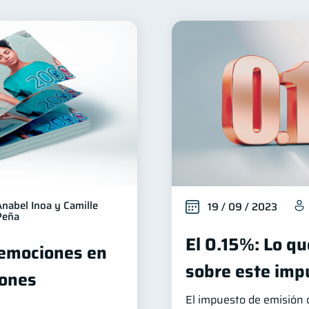
Seguridad financiera
Productos financieros
Organ
13
11
iera
Préstamos
Consejos
Tarjeta de crédito
8
8
6
erseguridad
Derechos & Deberes
Superintendencia
5
4
andonada
Inversiones
Finanzas Personales
2
2
1
Fraudes
Mipymes
Información financiera
in
1
1
1
Retiro
Doble sueldo
Gasto responsable
1
1
1
1
Anabel Inoa y Camille
19 / 09 / 2023
Peña
El 0.15%: Lo q
 emociones en
sobre este imp
iones
El impuesto de emisión 