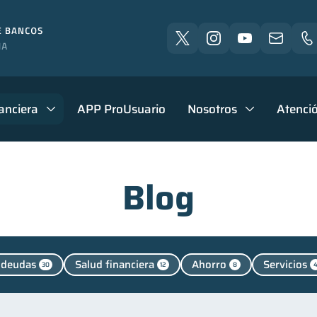
anciera
APP ProUsuario
Nosotros
Atenció
Blog
 deudas
Salud financiera
Ahorro
Servicios
30
12
8
zas personales
Manejo de deudas
Educación financ
44
31
Finanzas familiares
Inclusión financiera
Bienesta
25
22