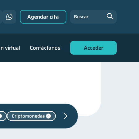
Agendar cita
Buscar
n virtual
Contáctanos
Acceder
Criptomonedas
4
2
iera
31
r financiero
22