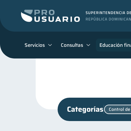
Servicios
Consultas
Educación fin
Categorías
Control de
Cuenta Inactiva
Finan
1
Finanzas para jóvenes
30