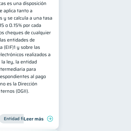
cas es una disposición
e aplica tanto a
y se calcula a una tasa
15 o 0.15% por cada
 los cheques de cualquier
las entidades de
a (EIF)1 y sobre las
lectrónicos realizados a
 la ley, la entidad
ntermediaria para
rrespondientes al pago
no es la Dirección
ternos (DGII).
Leer más
Manejo de deudas
Entidad financiera
Finanzas familiares
Productos financieros
Control de deud
Inclusión fin