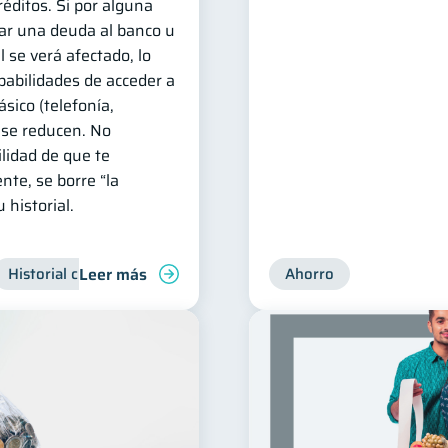
réditos. Si por alguna
ar una deuda al banco u
l se verá afectado, lo
obabilidades de acceder a
sico (telefonía,
) se reducen. No
ilidad de que te
nte, se borre “la
historial.
Leer más
Historial crediticio
Manejo de deudas
Ahorro
Control de deuda