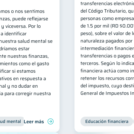
transferencias electróni
del Código Tributario, qu
amos o nos sentimos
personas como empresas 
nzas, puede reflejarse
de 1.5 por mil (RD $0.00
y viceversa. Por lo
peso), sobre el valor de
a identificar
naturaleza pagados por 
uestra salud mental se
intermediación financier
odríamos estar
transferencias o pagos e
te nuestras finanzas,
terceros. Según lo indica
mientos como el gasto
financiera actúa como i
ficar si estamos
retener los recursos co
tivos en respuesta a
del impuesto, cuyo desti
nal y no dudar en
General de Impuestos In
a para corregir nuestra
Leer más
lud mental
Inclusión financiera
Finanzas para jóvenes
Educación financiera