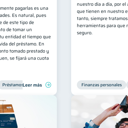
nuestro día a día, por el
amente pagarlas es una
que tienen en nuestro est
dades. Es natural, pues
tanto, siempre tratamo
e de este tipo de
herramientas para que n
to de tomar un
seguro.
tu entidad el tiempo que
 vida del préstamo. En
monto tomado prestado y
uen, se fijará una cuota
Leer más
Préstamos
Productos financieros
Finanzas personales
Finanzas para jóvene