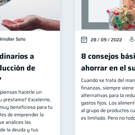
Windler Soto
28 / 09 / 2022
dinarios a
8 consejos bás
ducción de
ahorrar en el 
?
Cuando se trata del mane
finanzas, siempre viene
y piensas hacerle un
alternativas para la red
tu préstamo? Excelente,
gastos fijos. Los alimen
 muy beneficiosa para tu
al grupo de productos c
ntes de emprender la
es limitado. Pero no tod
ue analices las
 de la deuda y tus