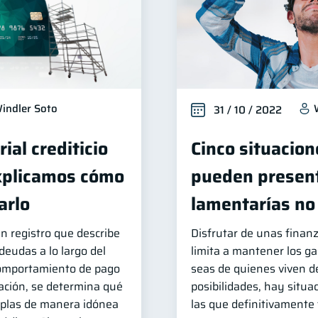
indler Soto
31 / 10 / 2022
rial crediticio
Cinco situacion
xplicamos cómo
pueden present
arlo
lamentarías no
 un registro que describe
Disfrutar de unas finan
eudas a lo largo del
limita a mantener los g
 comportamiento de pago
seas de quienes viven d
ación, se determina qué
posibilidades, hay situ
mplas de manera idónea
las que definitivamente 