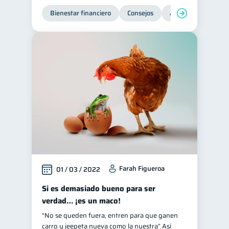
Bienestar financiero
Consejos
Ahorro
Finanz
Farah Figueroa
01 / 03 / 2022
Si es demasiado bueno para ser
verdad… ¡es un maco!
“No se queden fuera, entren para que ganen
carro y jeepeta nueva como la nuestra” Así