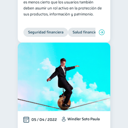
es menos cierto que los usuarios también
deben asumir un rol activo en la protección de
Historial crediticio
6
sus productos, información y patrimonio.
Ciberseguridad
5
Derechos & Deberes
4
Seguridad financiera
Salud financiera
Superintendencia de Bancos
4
Vacaciones
2
Cuenta Abandonada
2
Inversiones
2
Finanzas Personales
1
Finanzas en Pareja
1
Educación Financiera
1
Fraudes
Mipymes
1
1
Información financiera
1
inversiones
1
Windler Soto Paula
05 / 04 / 2022
Salud mental
ahorro
1
1