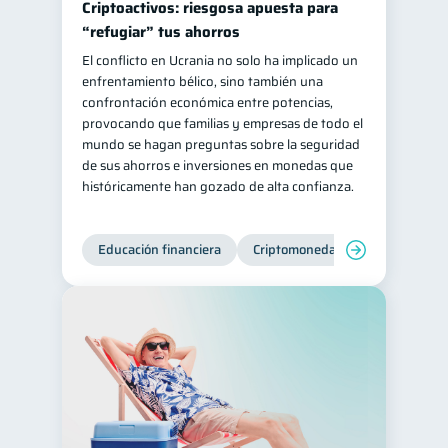
Criptoactivos: riesgosa apuesta para
Retiro
Doble sueldo
“refugiar” tus ahorros
1
1
El conflicto en Ucrania no solo ha implicado un
Gasto responsable
1
enfrentamiento bélico, sino también una
información financiera
1
confrontación económica entre potencias,
provocando que familias y empresas de todo el
mundo se hagan preguntas sobre la seguridad
de sus ahorros e inversiones en monedas que
históricamente han gozado de alta confianza.
Educación financiera
Criptomonedas