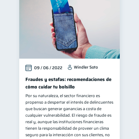
Educación financiera
31
Finanzas para jóvenes
30
Control de deudas
30
Finanzas familiares
25
Inclusión financiera
22
Bienestar financiero
22
Windler Soto
09 / 06 / 2022
Finanzas para mujeres
20
Seguridad financiera
Fraudes y estafas: recomendaciones de
13
cómo cuidar tu bolsillo
Productos financieros
11
Por su naturaleza, el sector financiero es
Organización Financiera
10
propenso a despertar el interés de delincuentes
Deudas
que buscan generar ganancias a costa de
10
cualquier vulnerabilidad. El riesgo de fraude es
Entidad financiera
8
real y, aunque las instituciones financieras
Préstamos
Consejos
tienen la responsabilidad de proveer un clima
8
6
seguro para la interacción con sus clientes, no
Tarjeta de crédito
6