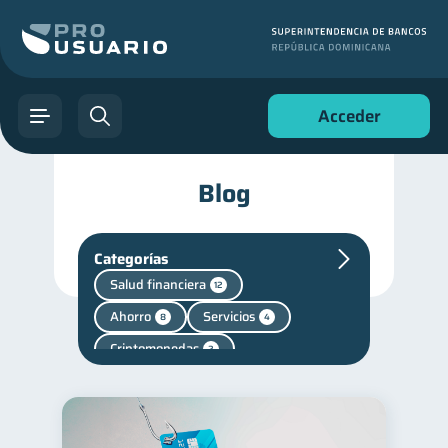
Acceder
Blog
Categorías
Salud financiera
12
Ahorro
Servicios
8
4
Criptomonedas
2
Cuenta Inactiva
1
Finanzas personales
44
Manejo de deudas
31