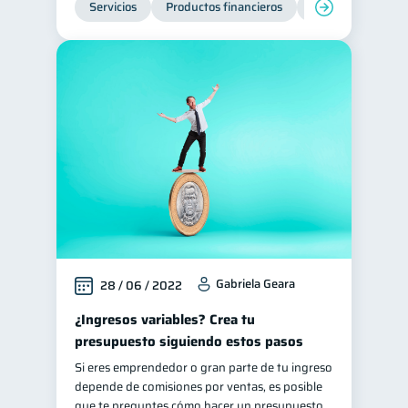
Servicios
Productos financieros
Inclusión financie
Historial crediticio
6
Ciberseguridad
5
Derechos & Deberes
4
Superintendencia de Bancos
4
Vacaciones
2
Criptomonedas
2
Cuenta Abandonada
2
Inversiones
2
Finanzas Personales
1
Gabriela Geara
28 / 06 / 2022
Finanzas en Pareja
1
Educación Financiera
¿Ingresos variables? Crea tu
1
presupuesto siguiendo estos pasos
Fraudes
1
Si eres emprendedor o gran parte de tu ingreso
Información financiera
1
depende de comisiones por ventas, es posible
Salud mental
ahorro
que te preguntes cómo hacer un presupuesto
1
1