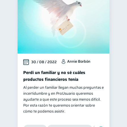
Educación financiera
31
Finanzas para jóvenes
30
Control de deudas
30
Finanzas familiares
25
Inclusión financiera
22
Bienestar financiero
22
Annie Borbón
30 / 08 / 2022
Finanzas para mujeres
20
Seguridad financiera
Perdí un familiar y no sé cuáles
13
productos financieros tenía
Productos financieros
11
Al perder un familiar llegan muchas preguntas e
Organización Financiera
10
incertidumbre y en ProUsuario queremos
Deudas
ayudarte a que este proceso sea menos difícil.
10
Por esta razón te queremos orientar sobre
Entidad financiera
8
cómo te podemos asistir.
Préstamos
Consejos
8
6
Tarjeta de crédito
6