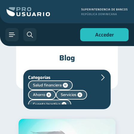
Acceder
Blog
Categorías
Salud financiera
12
Ahorro
Servicios
8
4
Cuenta Inactiva
1
Mipymes
inversiones
1
1
Finanzas personales
44
Manejo de deudas
31