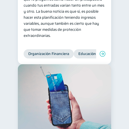
cuando tus entradas varían tanto entre un mes
Retiro
Doble sueldo
1
1
y otro. La buena noticia es que sí, es posible
hacer esta planificación teniendo ingresos
Gasto responsable
1
variables, aunque también es cierto que hay
información financiera
1
que tomar medidas de protección
extraordinarias.
Organización Financiera
Educación financiera
Inc