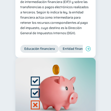
de intermediación financiera (EIF)1 y sobre las
transferencias o pagos electrónicos realizados
Historial crediticio
6
a terceros. Según lo indica la ley, la entidad
Ciberseguridad
5
financiera actúa como intermediaria para
retener los recursos correspondientes al pago
Derechos & Deberes
4
del impuesto, cuyo destino es la Dirección
Superintendencia de Bancos
4
General de Impuestos Internos (DGII).
Vacaciones
2
Criptomonedas
2
Educación financiera
Entidad financiera
Producto
Cuenta Abandonada
2
Inversiones
2
Finanzas Personales
1
Finanzas en Pareja
1
Educación Financiera
1
Fraudes
Mipymes
1
1
Información financiera
1
Salud mental
ahorro
1
1