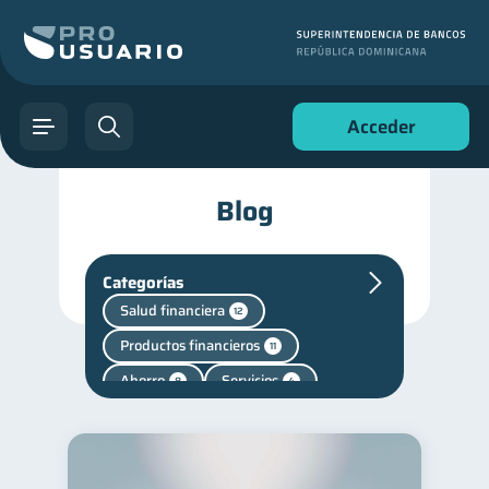
Acceder
Blog
Categorías
Salud financiera
12
Productos financieros
11
Ahorro
Servicios
8
4
Cuenta Inactiva
1
inversiones
1
Finanzas personales
44