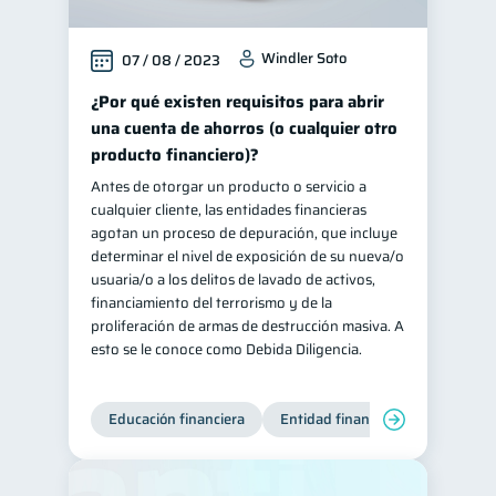
Retiro
Doble sueldo
1
1
Windler Soto
07 / 08 / 2023
Gasto responsable
1
¿Por qué existen requisitos para abrir
información financiera
1
una cuenta de ahorros (o cualquier otro
producto financiero)?
Antes de otorgar un producto o servicio a
cualquier cliente, las entidades financieras
agotan un proceso de depuración, que incluye
determinar el nivel de exposición de su nueva/o
usuaria/o a los delitos de lavado de activos,
financiamiento del terrorismo y de la
proliferación de armas de destrucción masiva. A
esto se le conoce como Debida Diligencia.
Educación financiera
Entidad financiera
Producto