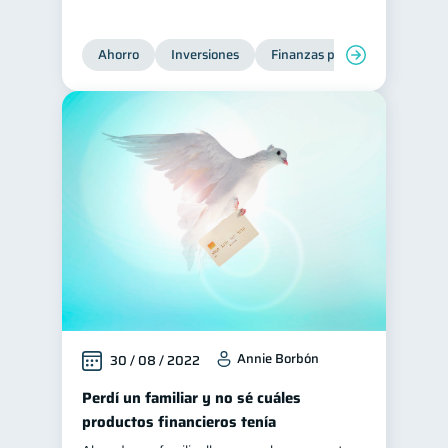
Ahorro
Inversiones
Finanzas para jóvenes
Fi
Annie Borbón
30 / 08 / 2022
Perdí un familiar y no sé cuáles
productos financieros tenía