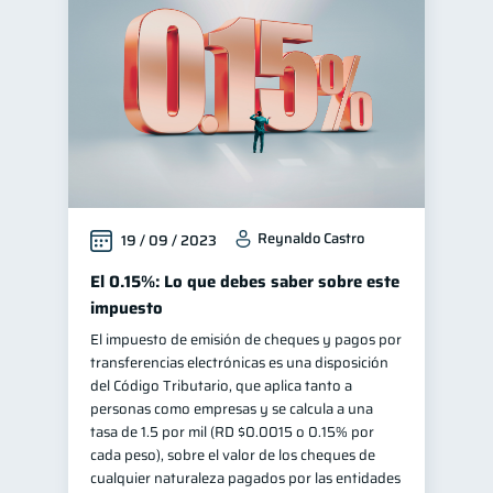
Manejo de deudas
31
Educación financiera
31
Finanzas para jóvenes
30
Control de deudas
30
Finanzas familiares
25
Inclusión financiera
22
Reynaldo Castro
19 / 09 / 2023
Bienestar financiero
22
Finanzas para mujeres
El 0.15%: Lo que debes saber sobre este
20
impuesto
Seguridad financiera
13
El impuesto de emisión de cheques y pagos por
Organización Financiera
10
transferencias electrónicas es una disposición
Deudas
del Código Tributario, que aplica tanto a
10
personas como empresas y se calcula a una
Entidad financiera
8
tasa de 1.5 por mil (RD $0.0015 o 0.15% por
Préstamos
Consejos
cada peso), sobre el valor de los cheques de
8
6
cualquier naturaleza pagados por las entidades
Tarjeta de crédito
6