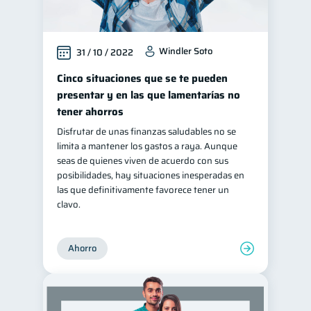
inversiones
ahorro
1
1
Retiro
Doble sueldo
1
1
Windler Soto
31 / 10 / 2022
Gasto responsable
1
Cinco situaciones que se te pueden
información financiera
1
presentar y en las que lamentarías no
tener ahorros
Disfrutar de unas finanzas saludables no se
limita a mantener los gastos a raya. Aunque
seas de quienes viven de acuerdo con sus
posibilidades, hay situaciones inesperadas en
las que definitivamente favorece tener un
clavo.
Ahorro