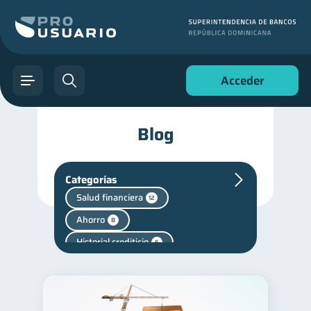
Acceder
Blog
Categorías
Salud financiera
12
Ahorro
8
Historial crediticio
6
Servicios
Mipymes
4
1
Salud mental
1
Finanzas personales
44