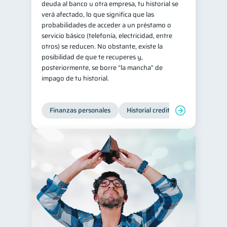
deuda al banco u otra empresa, tu historial se
verá afectado, lo que significa que las
Tarjeta de crédito
6
probabilidades de acceder a un préstamo o
Ciberseguridad
5
servicio básico (telefonía, electricidad, entre
otros) se reducen. No obstante, existe la
Derechos & Deberes
4
posibilidad de que te recuperes y,
Superintendencia de Bancos
4
posteriormente, se borre “la mancha” de
impago de tu historial.
Vacaciones
2
Criptomonedas
2
Finanzas personales
Historial crediticio
Manejo de
Cuenta Abandonada
2
Inversiones
2
Cuenta Inactiva
1
Finanzas Personales
1
Finanzas en Pareja
1
Educación Financiera
1
Fraudes
1
Información financiera
1