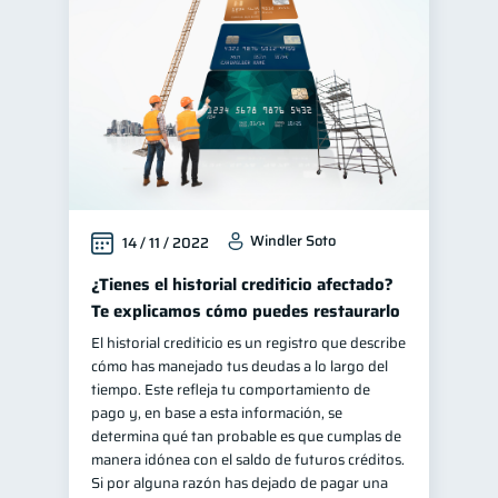
Manejo de deudas
31
Educación financiera
31
Finanzas para jóvenes
30
Control de deudas
30
Finanzas familiares
25
Inclusión financiera
22
Windler Soto
14 / 11 / 2022
Bienestar financiero
22
Finanzas para mujeres
¿Tienes el historial crediticio afectado?
20
Te explicamos cómo puedes restaurarlo
Seguridad financiera
13
El historial crediticio es un registro que describe
Productos financieros
11
cómo has manejado tus deudas a lo largo del
Organización Financiera
tiempo. Este refleja tu comportamiento de
10
pago y, en base a esta información, se
Deudas
10
determina qué tan probable es que cumplas de
Entidad financiera
manera idónea con el saldo de futuros créditos.
8
Si por alguna razón has dejado de pagar una
Préstamos
Consejos
8
6