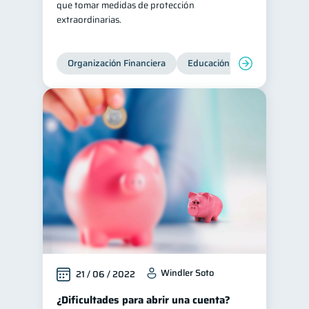
que tomar medidas de protección
extraordinarias.
Tarjeta de crédito
6
Historial crediticio
6
Organización Financiera
Educación financiera
Inc
Ciberseguridad
5
Servicios
4
Derechos & Deberes
4
Superintendencia de Bancos
4
Criptomonedas
2
Cuenta Abandonada
2
Inversiones
2
Finanzas Personales
1
Finanzas en Pareja
1
Educación Financiera
1
Windler Soto
21 / 06 / 2022
Fraudes
1
¿Dificultades para abrir una cuenta?
Información financiera
1