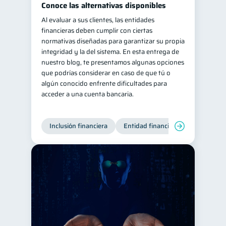
Conoce las alternativas disponibles
ahorro
Retiro
1
1
Al evaluar a sus clientes, las entidades
financieras deben cumplir con ciertas
Doble sueldo
1
normativas diseñadas para garantizar su propia
Gasto responsable
1
integridad y la del sistema. En esta entrega de
nuestro blog, te presentamos algunas opciones
información financiera
1
que podrías considerar en caso de que tú o
algún conocido enfrente dificultades para
acceder a una cuenta bancaria.
Inclusión financiera
Entidad financiera