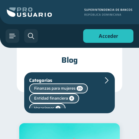
Acceder
Blog
Categorías
Finanzas para mujeres
20
Entidad financiera
8
Vacaciones
2
Cuenta Inactiva
1
Mipymes
inversiones
1
1
Salud mental
1