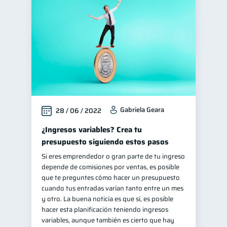
Finanzas personales
44
Manejo de deudas
31
Educación financiera
31
Finanzas para jóvenes
30
Control de deudas
30
Finanzas familiares
25
Gabriela Geara
28 / 06 / 2022
Inclusión financiera
22
Bienestar financiero
¿Ingresos variables? Crea tu
22
presupuesto siguiendo estos pasos
Seguridad financiera
13
Si eres emprendedor o gran parte de tu ingreso
Salud financiera
12
depende de comisiones por ventas, es posible
Productos financieros
que te preguntes cómo hacer un presupuesto
11
cuando tus entradas varían tanto entre un mes
Organización Financiera
10
y otro. La buena noticia es que sí, es posible
Deudas
Préstamos
hacer esta planificación teniendo ingresos
10
8
variables, aunque también es cierto que hay
Ahorro
Consejos
8
6