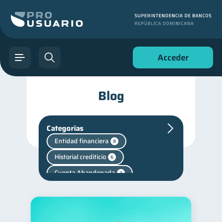
Acceder
Blog
Categorías
Entidad financiera
8
Historial crediticio
6
Cuenta Abandonada
2
Cuenta Inactiva
1
Fraudes
Mipymes
1
1
Salud mental
1