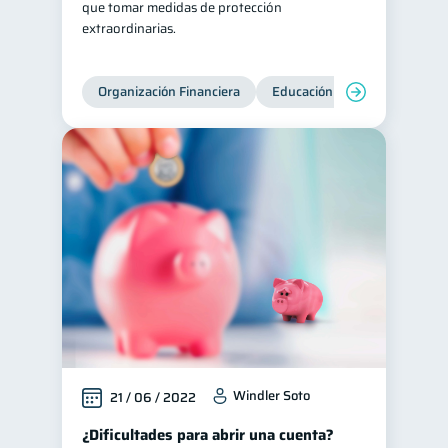
que tomar medidas de protección
extraordinarias.
Ahorro
Consejos
8
6
Tarjeta de crédito
6
Organización Financiera
Educación financiera
Inc
Ciberseguridad
5
Servicios
4
Derechos & Deberes
4
Superintendencia de Bancos
4
Vacaciones
2
Criptomonedas
2
Inversiones
2
Finanzas Personales
1
Finanzas en Pareja
1
Educación Financiera
1
Windler Soto
21 / 06 / 2022
Información financiera
1
¿Dificultades para abrir una cuenta?
inversiones
ahorro
1
1