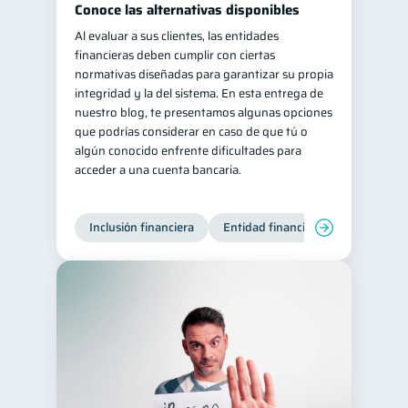
Conoce las alternativas disponibles
Retiro
Doble sueldo
1
1
Al evaluar a sus clientes, las entidades
financieras deben cumplir con ciertas
Gasto responsable
1
normativas diseñadas para garantizar su propia
información financiera
1
integridad y la del sistema. En esta entrega de
nuestro blog, te presentamos algunas opciones
que podrías considerar en caso de que tú o
algún conocido enfrente dificultades para
acceder a una cuenta bancaria.
Inclusión financiera
Entidad financiera