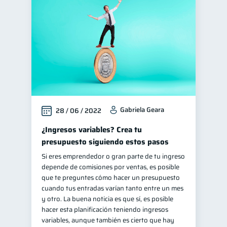
Finanzas personales
44
Manejo de deudas
31
Educación financiera
31
Finanzas para jóvenes
30
Control de deudas
30
Finanzas familiares
25
Gabriela Geara
28 / 06 / 2022
Inclusión financiera
22
Bienestar financiero
¿Ingresos variables? Crea tu
22
presupuesto siguiendo estos pasos
Finanzas para mujeres
20
Si eres emprendedor o gran parte de tu ingreso
Seguridad financiera
13
depende de comisiones por ventas, es posible
Salud financiera
que te preguntes cómo hacer un presupuesto
12
cuando tus entradas varían tanto entre un mes
Productos financieros
11
y otro. La buena noticia es que sí, es posible
Organización Financiera
hacer esta planificación teniendo ingresos
10
variables, aunque también es cierto que hay
Deudas
Préstamos
10
8