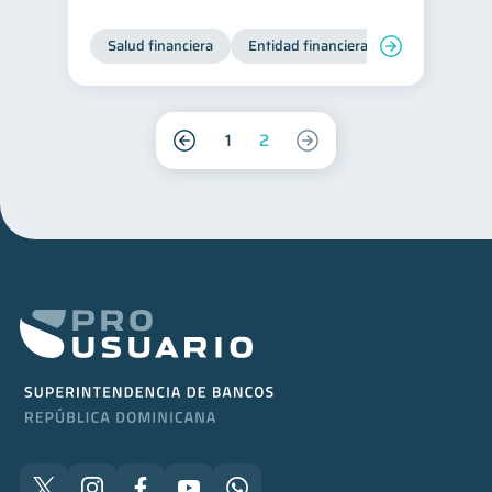
Salud financiera
Entidad financiera
Finanzas per
1
2