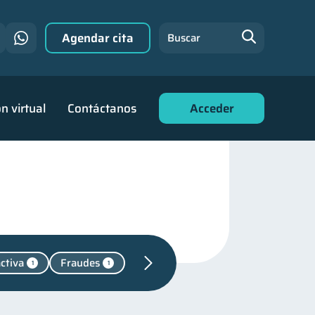
Agendar cita
Buscar
n virtual
Contáctanos
Acceder
ctiva
Fraudes
1
1
udas
31
familiares
25