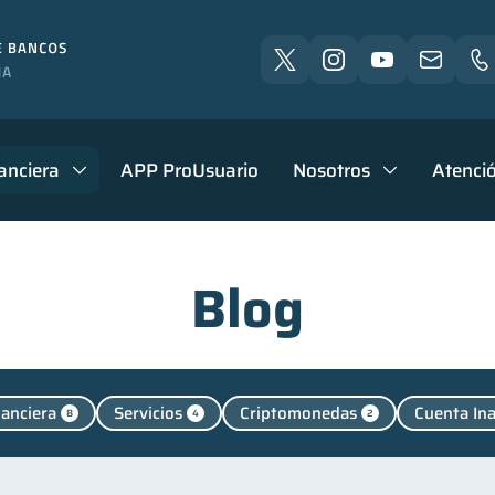
anciera
APP ProUsuario
Nosotros
Atenció
Blog
nanciera
Servicios
Criptomonedas
Cuenta Ina
8
4
2
l
Retiro
Finanzas personales
Manejo de de
1
1
44
Finanzas para jóvenes
Control de deudas
Finanzas 
30
30