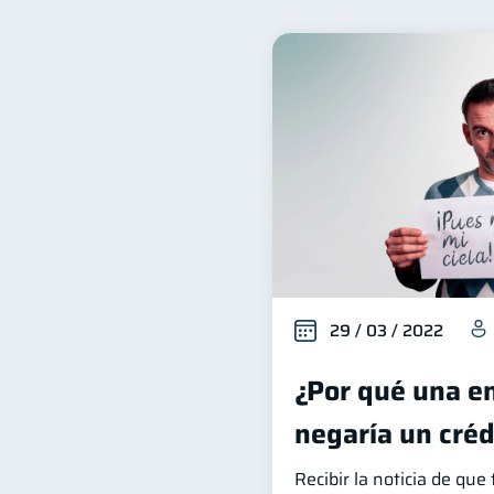
Inclusión financiera
B
22
Salud financiera
Produ
12
Ahorro
Consejos
8
6
Derechos & Deberes
S
4
Inversiones
Finanzas 
2
Información financiera
1
información financiera
1
29 / 03 / 2022
¿Por qué una en
negaría un créd
Recibir la noticia de qu