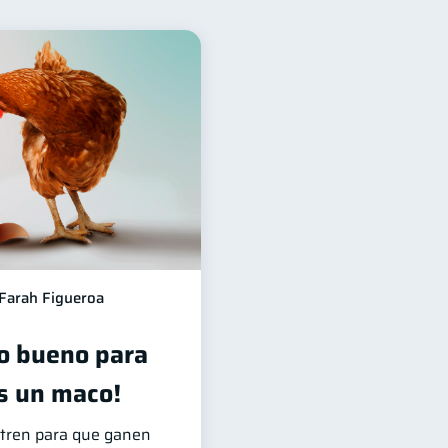
ad financiera
13
Préstamos
10
8
idad
5
ndonada
2
a
1
ponsable
1
Farah Figueroa
o bueno para
s un maco!
ntren para que ganen