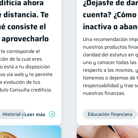
diticia ahora
¿Dejaste de dar
e distancia. Te
cuenta? ¿Cómo 
é consiste el
inactiva o aba
o aprovecharlo
Una recomendación imp
nuestros productos finan
 te corresponde el
claridad del estatus en
ión de la cual eres
uno y conocer todas las
o está a tu disposición
respecto a los mismos, 
ivo vía web y te permite
tomemos o dejemos de t
a evolución de tus
responsabilidad y trae 
ulo Consulta crediticia.
nuestras finanzas.
Leer más
Historial crediticio
Servicios
Inclusión financiera
Educación financiera
Fi