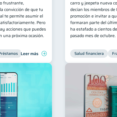
o frustrante,
carro y jeepeta nueva c
la convicción de que tu
decían los miembros de 
al te permite asumir el
promoción e invitar a q
atisfactoriamente. Pero
formaran parte del últi
 hay acciones que puedes
ha estafado a cientos d
en una próxima ocasión.
pasado mes de octubre.
Leer más
Préstamos
Productos financieros
Deudas
Salud financiera
Inclusión f
Fr