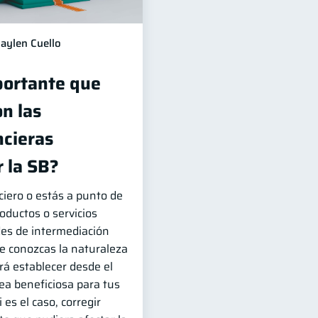
aylen Cuello
portante que
n las
ncieras
 la SB?
ciero o estás a punto de
roductos o servicios
des de intermediación
que conozcas la naturaleza
irá establecer desde el
sea beneficiosa para tus
 es el caso, corregir