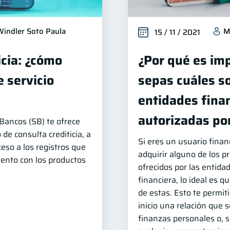
Windler Soto Paula
M
15 / 11 / 2021
icia: ¿cómo
¿Por qué es im
 servicio
sepas cuáles so
entidades fina
autorizadas por
Bancos (SB) te ofrece
 de consulta crediticia, a
Si eres un usuario finan
ceso a los registros que
adquirir alguno de los p
ento con los productos
ofrecidos por las entida
financiera, lo ideal es 
de estas. Esto te permit
inicio una relación que 
finanzas personales o, si