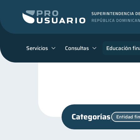
Servicios
Consultas
Educación fin
Categorías
Entidad fi
Mipymes
Salud menta
1
Educación financiera
31