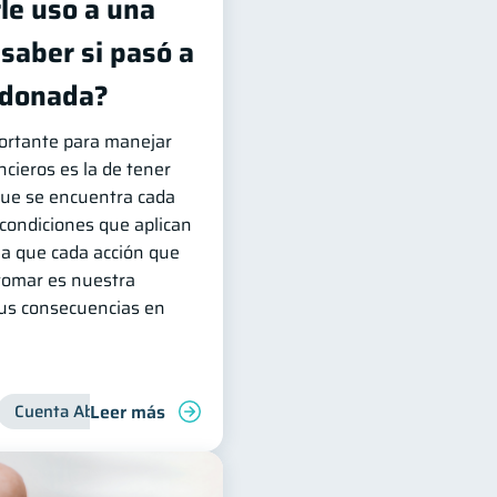
le uso a una
saber si pasó a
ndonada?
ortante para manejar
cieros es la de tener
 que se encuentra cada
 condiciones que aplican
ya que cada acción que
omar es nuestra
sus consecuencias en
Leer más
nanzas para jóvenes
Cuenta Abandonada
Manejo de deudas
Cuenta Inactiva
Finanzas familiar
Inclusión financie