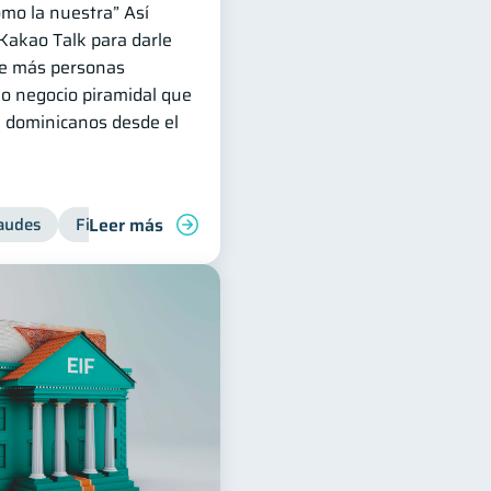
omo la nuestra” Así
Kakao Talk para darle
ue más personas
mo negocio piramidal que
e dominicanos desde el
Leer más
inanciera
audes
Finanzas personales