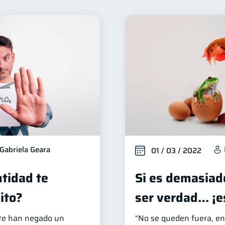
ienestar financiero
Finanzas para mujeres
Segurid
22
20
ctos financieros
Organización Financiera
Deudas
11
10
Tarjeta de crédito
Historial crediticio
Cibersegur
6
6
uperintendencia de Bancos
Vacaciones
Cuenta Aba
4
2
Personales
Finanzas en Pareja
Educación Financier
1
1
inversiones
ahorro
Doble sueldo
Gasto res
1
1
1
Gabriela Geara
01 / 03 / 2022
tidad te
Si es demasiad
ito?
ser verdad… ¡e
e te han negado un
“No se queden fuera, e