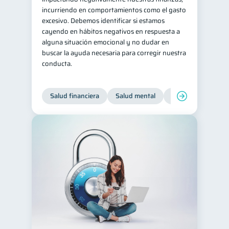
incurriendo en comportamientos como el gasto
Tarjeta de crédito
6
excesivo. Debemos identificar si estamos
Historial crediticio
cayendo en hábitos negativos en respuesta a
6
alguna situación emocional y no dudar en
Servicios
4
buscar la ayuda necesaria para corregir nuestra
conducta.
Derechos & Deberes
4
Superintendencia de Bancos
4
Salud financiera
Salud mental
Inclusión financier
Vacaciones
2
Cuenta Abandonada
2
Inversiones
2
Cuenta Inactiva
1
Finanzas Personales
1
Finanzas en Pareja
1
Educación Financiera
1
Fraudes
1
Información financiera
1