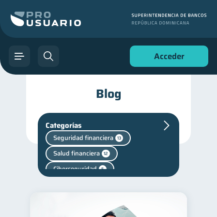
Acceder
Blog
Categorías
Seguridad financiera
13
Salud financiera
12
Ciberseguridad
5
Criptomonedas
2
Mipymes
1
Finanzas personales
44