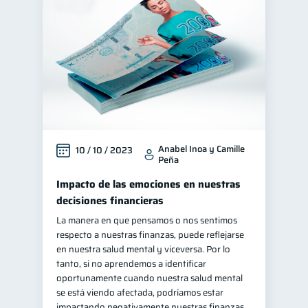
Manejo de deudas
31
Educación financiera
31
Finanzas para jóvenes
30
Control de deudas
30
Finanzas familiares
25
Inclusión financiera
22
Anabel Inoa y Camille
10 / 10 / 2023
Bienestar financiero
22
Peña
Finanzas para mujeres
20
Impacto de las emociones en nuestras
Productos financieros
11
decisiones financieras
Organización Financiera
La manera en que pensamos o nos sentimos
10
respecto a nuestras finanzas, puede reflejarse
Deudas
10
en nuestra salud mental y viceversa. Por lo
Entidad financiera
tanto, si no aprendemos a identificar
8
oportunamente cuando nuestra salud mental
Préstamos
Ahorro
8
8
se está viendo afectada, podríamos estar
Consejos
impactando negativamente nuestras finanzas,
6