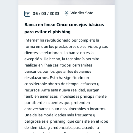
inversiones
1
Windler Soto
06 / 03 / 2023
Salud mental
ahorro
1
1
Banca en línea: Cinco consejos básicos
Retiro
Doble sueldo
1
1
para evitar el phishing
Gasto responsable
1
Internet ha revolucionado por completo la
forma en que los prestadores de servicios y sus
información financiera
1
clientes se relacionan. La banca no es la
excepción. De hecho, la tecnología permite
realizar en línea casi todos los trámites
bancarios por los que antes debíamos
desplazarnos. Esto ha significado un
considerable ahorro de tiempo, esfuerzo y
recursos. Ante esta nueva realidad, surgen
también amenazas, impulsadas principalmente
por ciberdelincuentes que pretenden
aprovecharse usuarios vulnerables o incautos.
Una de las modalidades más frecuente y
peligrosa es el phishing, que consiste en el robo
de identidad y credenciales para acceder a